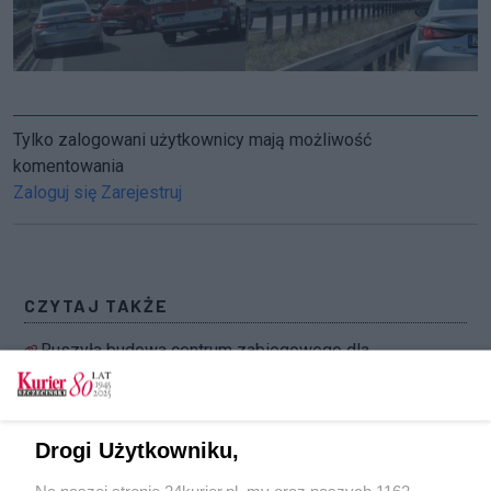
Tylko zalogowani użytkownicy mają możliwość
komentowania
Zaloguj się
Zarejestruj
CZYTAJ TAKŻE
Ruszyła budowa centrum zabiegowego dla
dzieci. To inwestycja za 300 mln zł [GALERIA,
FILM]
Zgoda co do bazy paliw, rozdźwięk w sprawie
Drogi Użytkowniku,
osiedla TBS w Podjuchach
Na naszej stronie 24kurier.pl, my oraz naszych 1162