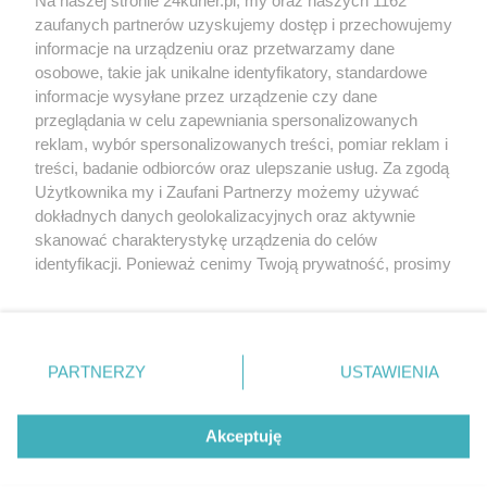
Mnóstwo atrakcji podczas Nocy Muzeów w
zaufanych partnerów uzyskujemy dostęp i przechowujemy
Szczecinie [PROGRAM]
informacje na urządzeniu oraz przetwarzamy dane
osobowe, takie jak unikalne identyfikatory, standardowe
POGODA
informacje wysyłane przez urządzenie czy dane
przeglądania w celu zapewniania spersonalizowanych
reklam, wybór spersonalizowanych treści, pomiar reklam i
treści, badanie odbiorców oraz ulepszanie usług. Za zgodą
13
℃
Użytkownika my i Zaufani Partnerzy możemy używać
dokładnych danych geolokalizacyjnych oraz aktywnie
Zobacz prognozę na 3 dni
skanować charakterystykę urządzenia do celów
identyfikacji. Ponieważ cenimy Twoją prywatność, prosimy
o zgodę na korzystanie z tych technologii poprzez
kliknięcie „Akceptuję”. Zgoda jest dobrowolna i zawsze
możesz ją zmienić/wycofać klikając przycisk ustawień
prywatności znajdujący się w lewym dolnym rogu strony
Copyright © 2022 Kurier Szczeciński sp. z o.o.
PARTNERZY
USTAWIENIA
. Niektóre rodzaje przetwarzania danych nie wymagają
Wszelkie prawa zastrzeżone
zgody użytkownika, ale masz prawo sprzeciwić się
Kontakt
Nota wydawnicza
Nota prawna
takiemu przetwarzaniu. Preferencje będą miały
Akceptuję
zastosowania tylko na tej witrynie.
Polityka prywatności
Reklama