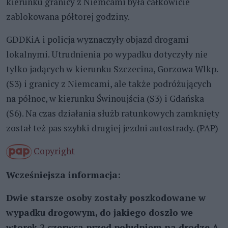
kierunku granicy z Niemcami była całkowicie
zablokowana półtorej godziny.
GDDKiA i policja wyznaczyły objazd drogami
lokalnymi. Utrudnienia po wypadku dotyczyły nie
tylko jadących w kierunku Szczecina, Gorzowa Wlkp.
(S3) i granicy z Niemcami, ale także podróżujących
na północ, w kierunku Świnoujścia (S3) i Gdańska
(S6). Na czas działania służb ratunkowych zamknięty
został też pas szybki drugiej jezdni autostrady. (PAP)
Copyright
Wcześniejsza informacja:
Dwie starsze osoby zostały poszkodowane w
wypadku drogowym, do jakiego doszło we
wtorek 2 czerwca przed południem na drodze A