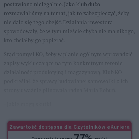
postawiono nielegalnie. Jako klub dużo
rozmawialiśmy na temat, jak to zabezpieczyć, żeby
nie dało się tego obejść. Działania inwestora
spowodowały, że w tym mieście chyba nie ma nikogo,
kto chciałby go popierać.
Stąd pomysł KO, żeby w planie ogólnym wprowadzić
zapisy wykluczające na tym konkretnym terenie
działalność produkcyjną i magazynową. Klub KO
podkreślał, że sprawy budowlanej samowolki z ich
strony uważnie pilnowała radna Maria Bohuń.
- Jakie mogą skutki
...
Zawartość dostępna dla Czytelników eKuriera
77%