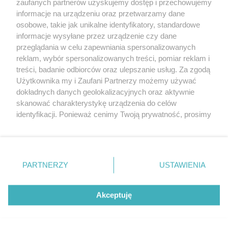
zaufanych partnerów uzyskujemy dostęp i przechowujemy
Azbest to śmiertelny problem
informacje na urządzeniu oraz przetwarzamy dane
osobowe, takie jak unikalne identyfikatory, standardowe
POGODA
informacje wysyłane przez urządzenie czy dane
przeglądania w celu zapewniania spersonalizowanych
reklam, wybór spersonalizowanych treści, pomiar reklam i
treści, badanie odbiorców oraz ulepszanie usług. Za zgodą
19
℃
Użytkownika my i Zaufani Partnerzy możemy używać
dokładnych danych geolokalizacyjnych oraz aktywnie
Zobacz prognozę na 3 dni
skanować charakterystykę urządzenia do celów
identyfikacji. Ponieważ cenimy Twoją prywatność, prosimy
o zgodę na korzystanie z tych technologii poprzez
kliknięcie „Akceptuję”. Zgoda jest dobrowolna i zawsze
możesz ją zmienić/wycofać klikając przycisk ustawień
prywatności znajdujący się w lewym dolnym rogu strony
Copyright © 2022 Kurier Szczeciński sp. z o.o.
PARTNERZY
USTAWIENIA
. Niektóre rodzaje przetwarzania danych nie wymagają
Wszelkie prawa zastrzeżone
zgody użytkownika, ale masz prawo sprzeciwić się
Kontakt
Nota wydawnicza
Nota prawna
takiemu przetwarzaniu. Preferencje będą miały
Akceptuję
zastosowania tylko na tej witrynie.
Polityka prywatności
Reklama
Zapoznaj się z poniższymi informacjami, abyś mógł