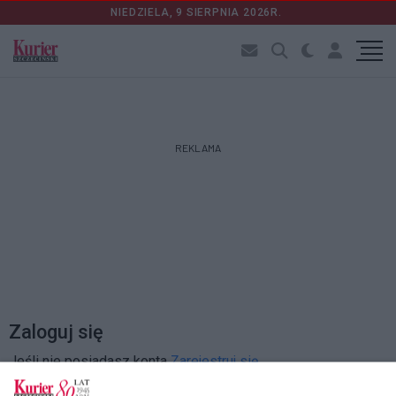
NIEDZIELA, 9 SIERPNIA 2026R.
REKLAMA
Zaloguj się
Jeśli nie posiadasz konta
Zarejestruj się