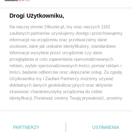
Email
Drogi Użytkowniku,
Na naszej stronie 24kurier.pl, my oraz naszych 1162
Hasło
zaufanych partnerów uzyskujemy dostęp i przechowujemy
informacje na urządzeniu oraz przetwarzamy dane
osobowe, takie jak unikalne identyfikatory, standardowe
informacje wysyłane przez urządzenie czy dane
Zapamiętać?
przeglądania w celu zapewniania spersonalizowanych
reklam, wybór spersonalizowanych treści, pomiar reklam i
Zaloguj
treści, badanie odbiorców oraz ulepszanie usług. Za zgodą
Użytkownika my i Zaufani Partnerzy możemy używać
Zapomniałem hasła
dokładnych danych geolokalizacyjnych oraz aktywnie
skanować charakterystykę urządzenia do celów
identyfikacji. Ponieważ cenimy Twoją prywatność, prosimy
o zgodę na korzystanie z tych technologii poprzez
kliknięcie „Akceptuję”. Zgoda jest dobrowolna i zawsze
możesz ją zmienić/wycofać klikając przycisk ustawień
prywatności znajdujący się w lewym dolnym rogu strony
PARTNERZY
Copyright © 2022 Kurier Szczeciński sp. z o.o.
USTAWIENIA
. Niektóre rodzaje przetwarzania danych nie wymagają