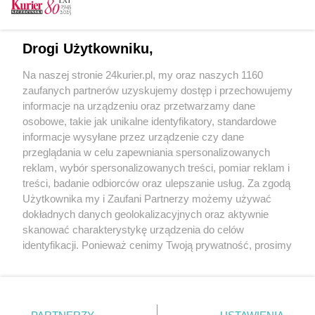
CZYTAJ TAKŻE
Drogi Użytkowniku,
Premiowe wykręty prezydenta Krzystka
Na naszej stronie 24kurier.pl, my oraz naszych 1160
Schroniska na Chopina nie będzie (akt. 1)
zaufanych partnerów uzyskujemy dostęp i przechowujemy
Sesja z premiami prezesów w tle
informacje na urządzeniu oraz przetwarzamy dane
osobowe, takie jak unikalne identyfikatory, standardowe
POGODA
informacje wysyłane przez urządzenie czy dane
przeglądania w celu zapewniania spersonalizowanych
reklam, wybór spersonalizowanych treści, pomiar reklam i
treści, badanie odbiorców oraz ulepszanie usług. Za zgodą
26
℃
Użytkownika my i Zaufani Partnerzy możemy używać
dokładnych danych geolokalizacyjnych oraz aktywnie
Zobacz prognozę na 3 dni
skanować charakterystykę urządzenia do celów
identyfikacji. Ponieważ cenimy Twoją prywatność, prosimy
o zgodę na korzystanie z tych technologii poprzez
kliknięcie „Akceptuję”. Zgoda jest dobrowolna i zawsze
możesz ją zmienić/wycofać klikając przycisk ustawień
prywatności znajdujący się w lewym dolnym rogu strony
Copyright © 2022 Kurier Szczeciński sp. z o.o.