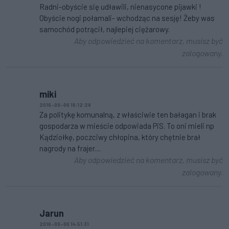
Radni-obyście się udławili, nienasycone pijawki !
Obyście nogi połamali- wchodząc na sesję! Żeby was
samochód potrącił, najlepiej ciężarowy.
Aby odpowiedzieć na komentarz, musisz być
zalogowany.
miki
2016-09-06 16:12:28
Za politykę komunalną, z właściwie ten bałagan i brak
gospodarza w mieście odpowiada PiS. To oni mieli np
Kądziołkę, poczciwy chłopina, który chętnie brał
nagrody na frajer....
Aby odpowiedzieć na komentarz, musisz być
zalogowany.
Jarun
2016-09-06 14:51:31