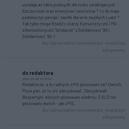
ustalaja az takie podwyzki dla nisko zarabiajacych
Szczecinian oraz emerytow i rencistow ? I o ile maja
podskoczyc pensje i zasilki dla w/w zwyklych Ludzi ?
Tak tylko moga Rzadzic starzy Komunistyczni i PO-
stkomunistyczni "dzialacze" z Solidarnosci `80 i
Solidarnosci `90 !!
Aby odpowiedzieć na komentarz, musisz być
zalogowany.
do redaktora
2016-09-06 23:37:51
Redaktorze, a ilu radnych z PiS głosowało za? Dwóch.
Pisze pan, że to oni zdecydowali. Zdecydowali
Bezpartyjni, których głosowało siedmiu. Z SLD też
głosowało dwóch - jak z PiS.
Aby odpowiedzieć na komentarz, musisz być
zalogowany.