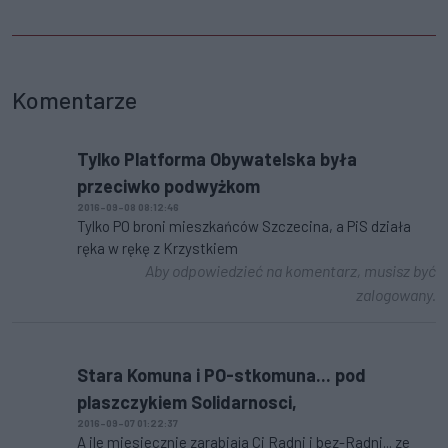
Komentarze
Tylko Platforma Obywatelska była
przeciwko podwyżkom
2016-09-08 08:12:46
Tylko PO broni mieszkańców Szczecina, a PiS działa
ręka w rękę z Krzystkiem
Aby odpowiedzieć na komentarz, musisz być
zalogowany.
Stara Komuna i PO-stkomuna... pod
plaszczykiem Solidarnosci,
2016-09-07 01:22:37
A ile miesiecznie zarabiaja Ci Radni i bez-Radni... ze