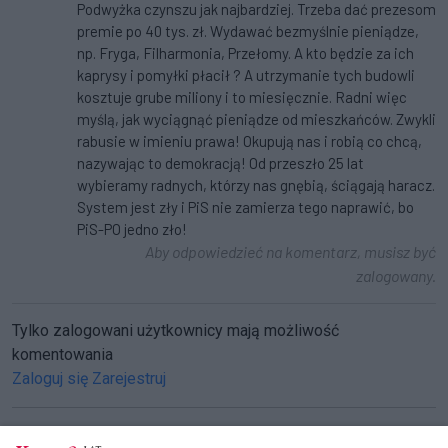
Podwyżka czynszu jak najbardziej. Trzeba dać prezesom
premie po 40 tys. zł. Wydawać bezmyślnie pieniądze,
np. Fryga, Filharmonia, Przełomy. A kto będzie za ich
kaprysy i pomyłki płacił ? A utrzymanie tych budowli
kosztuje grube miliony i to miesięcznie. Radni więc
myślą, jak wyciągnąć pieniądze od mieszkańców. Zwykli
rabusie w imieniu prawa! Okupują nas i robią co chcą,
nazywając to demokracją! Od przeszło 25 lat
wybieramy radnych, którzy nas gnębią, ściągają haracz.
System jest zły i PiS nie zamierza tego naprawić, bo
PiS-PO jedno zło!
Aby odpowiedzieć na komentarz, musisz być
zalogowany.
Tylko zalogowani użytkownicy mają możliwość
komentowania
Zaloguj się
Zarejestruj