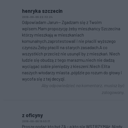
henryka szczecin
2016-09-06 22:32:24
Odpowiadam Jarun-- Zgadzam się z Twoim
wpisem.Mam propozycję żeby mieszkańcy Szczecina
którzy mieszkają w mieszkaniach
komunalnych,zaprotestowali i nie płacili wyższego
czynszu.Żeby płacili na starych zasadach.A co
wszystkich przecież nie usunęli by z mieszkań. Niech
ludzie się obudzą z tego marazmu,niech nie dadzą
wyciągać sobie pieniędzy z kieszeni.Niech Elita
naszych włodarzy miasta ,pójdzie po rozum do głowy i
wycofa się z tej decyzji.
Aby odpowiedzieć na komentarz, musisz być
zalogowany.
z oficyny
2016-09-06 19:53:17
Proszę podać kto był ZA - a kto się WSTRZYMAŁ Nigdy