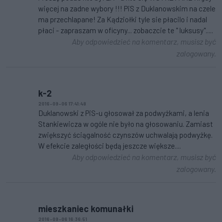
więcej na zadne wybory !!! PiS z Duklanowskim na czele
ma przechlapane! Za Kądziołki tyle sie płacilo i nadal
płaci - zapraszam w oficyny... zobaczcie te " luksusy".....
Aby odpowiedzieć na komentarz, musisz być
zalogowany.
k-2
2016-09-06 17:41:48
Duklanowski z PiS-u głosował za podwyżkami, a lenia
Stankiewicza w ogóle nie było na głosowaniu. Zamiast
zwiększyć ściągalność czynszów uchwalają podwyżkę.
W efekcie zaległości będą jeszcze większe....
Aby odpowiedzieć na komentarz, musisz być
zalogowany.
mieszkaniec komunałki
2016-09-06 16:36:51