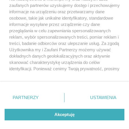
zaufanych partnerów uzyskujemy dostęp i przechowujemy
Dyrektor odwołany (aktual.)
informacje na urządzeniu oraz przetwarzamy dane
osobowe, takie jak unikalne identyfikatory, standardowe
POGODA
informacje wysyłane przez urządzenie czy dane
przeglądania w celu zapewniania spersonalizowanych
reklam, wybór spersonalizowanych treści, pomiar reklam i
treści, badanie odbiorców oraz ulepszanie usług. Za zgodą
14
℃
Użytkownika my i Zaufani Partnerzy możemy używać
dokładnych danych geolokalizacyjnych oraz aktywnie
Zobacz prognozę na 3 dni
skanować charakterystykę urządzenia do celów
identyfikacji. Ponieważ cenimy Twoją prywatność, prosimy
o zgodę na korzystanie z tych technologii poprzez
kliknięcie „Akceptuję”. Zgoda jest dobrowolna i zawsze
możesz ją zmienić/wycofać klikając przycisk ustawień
prywatności znajdujący się w lewym dolnym rogu strony
Copyright © 2022 Kurier Szczeciński sp. z o.o.
PARTNERZY
USTAWIENIA
. Niektóre rodzaje przetwarzania danych nie wymagają
Wszelkie prawa zastrzeżone
zgody użytkownika, ale masz prawo sprzeciwić się
Kontakt
Nota wydawnicza
Nota prawna
takiemu przetwarzaniu. Preferencje będą miały
Akceptuję
zastosowania tylko na tej witrynie.
Polityka prywatności
Reklama