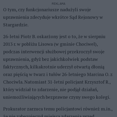
REKLAMA
O tym, czy funkcjonariusze nadużyli swoje
uprawnienia zdecyduje wkrótce Sąd Rejonowy w
Stargardzie.
26-letni Piotr B. oskarżony jest o to, że w sierpniu
2013 r. w pobliżu Lisowa (w gminie Chociwel),
podczas interwencji służbowej przekroczył swoje
uprawnienia, gdyż bez jakichkolwiek podstaw
faktycznych, kilkakrotnie uderzył otwartą dłonią
oraz pięścią w twarz i tułów 26-letniego Marcina O. z
Chociwla. Natomiast 31-letni policjant Krzysztof R.,
który widział to zdarzenie, nie podjął działań,
uniemożliwiających bezprawne czyny swego kolegi.
Prokurator zarzuca temu policjantowi również m.in.,
że nie zabezpieczył miejsca zdarzenia przed