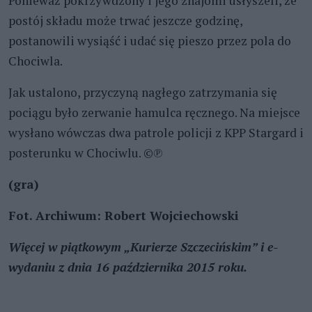
Ponieważ pokrzywdzony i jego znajomi usłyszeli, że
postój składu może trwać jeszcze godzinę,
postanowili wysiąść i udać się pieszo przez pola do
Chociwla.
Jak ustalono, przyczyną nagłego zatrzymania się
pociągu było zerwanie hamulca ręcznego. Na miejsce
wysłano wówczas dwa patrole policji z KPP Stargard i
posterunku w Chociwlu. ©℗
(gra)
Fot. Archiwum: Robert Wojciechowski
Więcej w piątkowym „Kurierze Szczecińskim” i e-
wydaniu z dnia 16 października 2015 roku.