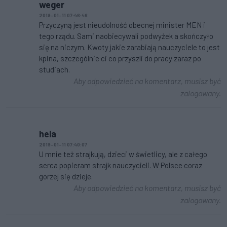
weger
2019-01-11 07:46:46
Przyczyną jest nieudolność obecnej minister MEN i
tego rządu. Sami naobiecywali podwyżek a skończyło
się na niczym. Kwoty jakie zarabiają nauczyciele to jest
kpina, szczególnie ci co przyszli do pracy zaraz po
studiach.
Aby odpowiedzieć na komentarz, musisz być
zalogowany.
hela
2019-01-11 07:40:07
U mnie też strajkują, dzieci w świetlicy, ale z całego
serca popieram strajk nauczycieli. W Polsce coraz
gorzej się dzieje.
Aby odpowiedzieć na komentarz, musisz być
zalogowany.