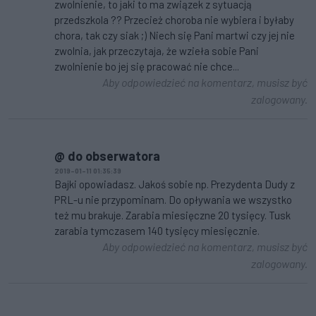
zwolnienie, to jaki to ma związek z sytuacją
przedszkola ?? Przecież choroba nie wybiera i byłaby
chora, tak czy siak ;) Niech się Pani martwi czy jej nie
zwolnia, jak przeczytaja, że wzieła sobie Pani
zwolnienie bo jej się pracować nie chce...
Aby odpowiedzieć na komentarz, musisz być
zalogowany.
@ do obserwatora
2019-01-11 01:35:39
Bajki opowiadasz. Jakoś sobie np. Prezydenta Dudy z
PRL-u nie przypominam. Do opływania we wszystko
też mu brakuje. Zarabia miesięczne 20 tysięcy. Tusk
zarabia tymczasem 140 tysięcy miesięcznie.
Aby odpowiedzieć na komentarz, musisz być
zalogowany.