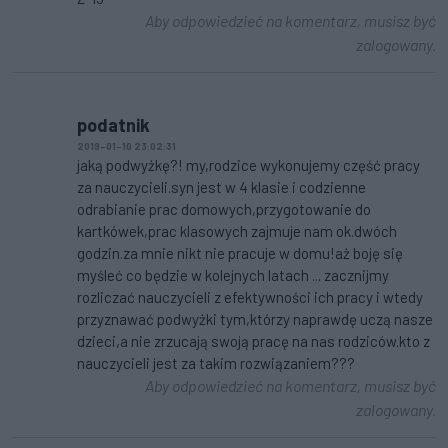
Aby odpowiedzieć na komentarz, musisz być
zalogowany.
podatnik
2019-01-10 23:02:31
jaką podwyżkę?! my,rodzice wykonujemy część pracy
za nauczycieli.syn jest w 4 klasie i codzienne
odrabianie prac domowych,przygotowanie do
kartkówek,prac klasowych zajmuje nam ok.dwóch
godzin.za mnie nikt nie pracuje w domu!aż boję się
myśleć co będzie w kolejnych latach ... zacznijmy
rozliczać nauczycieli z efektywności ich pracy i wtedy
przyznawać podwyżki tym,którzy naprawdę uczą nasze
dzieci,a nie zrzucają swoją pracę na nas rodziców.kto z
nauczycieli jest za takim rozwiązaniem???
Aby odpowiedzieć na komentarz, musisz być
zalogowany.