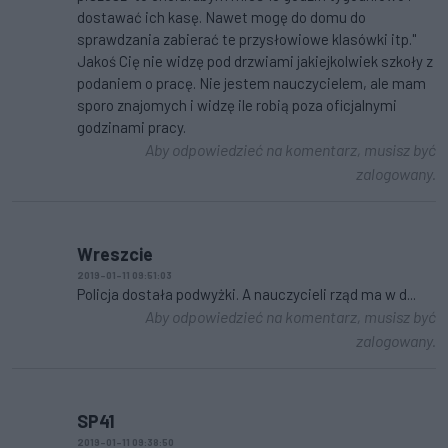
dostawać ich kasę. Nawet mogę do domu do
sprawdzania zabierać te przysłowiowe klasówki itp."
Jakoś Cię nie widzę pod drzwiami jakiejkolwiek szkoły z
podaniem o pracę. Nie jestem nauczycielem, ale mam
sporo znajomych i widzę ile robią poza oficjalnymi
godzinami pracy.
Aby odpowiedzieć na komentarz, musisz być
zalogowany.
Wreszcie
2019-01-11 09:51:03
Policja dostała podwyżki. A nauczycieli rząd ma w d...
Aby odpowiedzieć na komentarz, musisz być
zalogowany.
SP41
2019-01-11 09:38:50