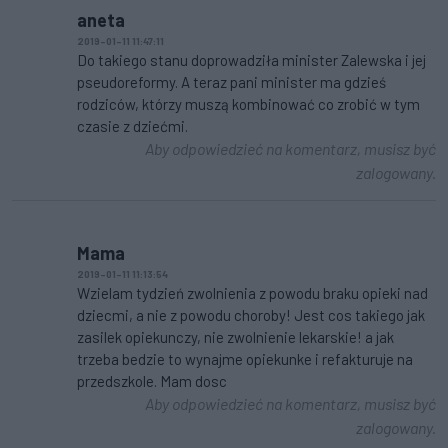
aneta
2019-01-11 11:47:11
Do takiego stanu doprowadziła minister Zalewska i jej
pseudoreformy. A teraz pani minister ma gdzieś
rodziców, którzy muszą kombinować co zrobić w tym
czasie z dziećmi.
Aby odpowiedzieć na komentarz, musisz być
zalogowany.
Mama
2019-01-11 11:13:54
Wzielam tydzień zwolnienia z powodu braku opieki nad
dziecmi, a nie z powodu choroby! Jest cos takiego jak
zasilek opiekunczy, nie zwolnienie lekarskie! a jak
trzeba bedzie to wynajme opiekunke i refakturuje na
przedszkole. Mam dosc
Aby odpowiedzieć na komentarz, musisz być
zalogowany.