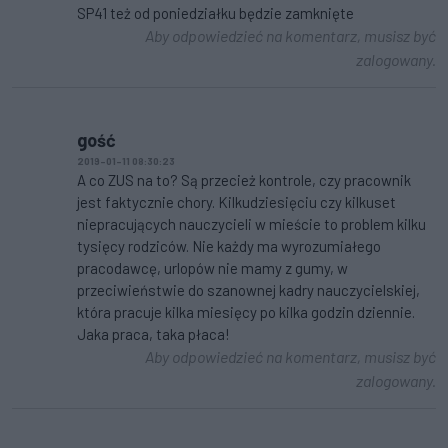
SP41 też od poniedziałku będzie zamknięte
Aby odpowiedzieć na komentarz, musisz być
zalogowany.
gość
2019-01-11 08:30:23
A co ZUS na to? Są przecież kontrole, czy pracownik
jest faktycznie chory. Kilkudziesięciu czy kilkuset
niepracujących nauczycieli w mieście to problem kilku
tysięcy rodziców. Nie każdy ma wyrozumiałego
pracodawcę, urlopów nie mamy z gumy, w
przeciwieństwie do szanownej kadry nauczycielskiej,
która pracuje kilka miesięcy po kilka godzin dziennie.
Jaka praca, taka płaca!
Aby odpowiedzieć na komentarz, musisz być
zalogowany.