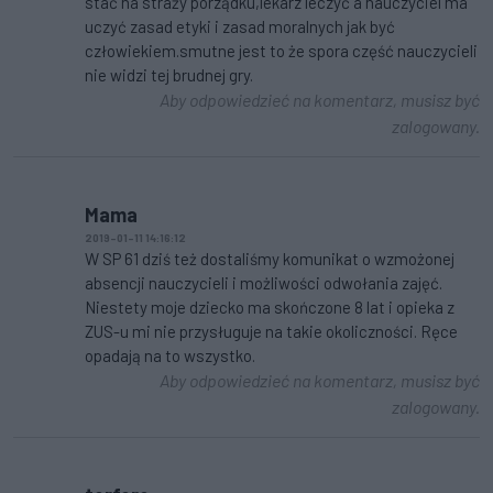
stać na straży porządku,lekarz leczyć a nauczyciel ma
uczyć zasad etyki i zasad moralnych jak być
człowiekiem.smutne jest to że spora część nauczycieli
nie widzi tej brudnej gry.
Aby odpowiedzieć na komentarz, musisz być
zalogowany.
Mama
2019-01-11 14:16:12
W SP 61 dziś też dostaliśmy komunikat o wzmożonej
absencji nauczycieli i możliwości odwołania zajęć.
Niestety moje dziecko ma skończone 8 lat i opieka z
ZUS-u mi nie przysługuje na takie okoliczności. Ręce
opadają na to wszystko.
Aby odpowiedzieć na komentarz, musisz być
zalogowany.