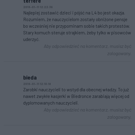
terfere
2019-01-11 12:22:36
Najlepiej zostawić dzieci i pójść na L4 bo jest okazja.
Rozumiem, że nauczycielom zostały obniżone pensje
bo wcześniej nie przypominam sobie takich protestów.
Stary komuch steruje strajkiem, żeby tylko w pisowców
uderzyć.
Aby odpowiedzieć na komentarz, musisz być
zalogowany.
bieda
2019-01-11 12:10:18
Zarobki nauczycieli to wstyd dla obecnej władzy. To już
nawet zwykłe kasjerki w Biedronce zarabiają więcej od
dyplomowanych nauczycieli.
Aby odpowiedzieć na komentarz, musisz być
zalogowany.