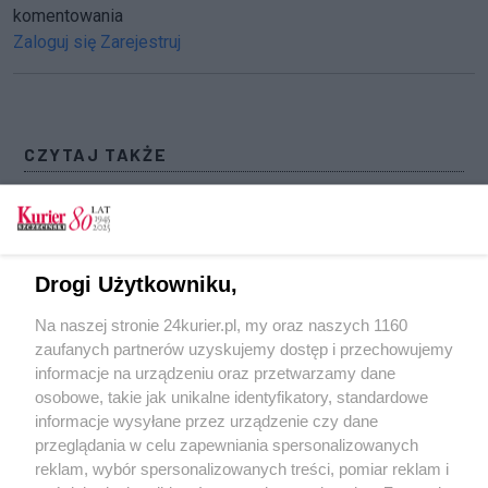
komentowania
Zaloguj się
Zarejestruj
CZYTAJ TAKŻE
ZNP: Bez porozumienia ws. płac nauczycieli,
zmierzamy do sporu zbiorowego
Brak kilkunastu nauczycielek w przedszkolu.
Drogi Użytkowniku,
Protest czy choroba?
Na naszej stronie 24kurier.pl, my oraz naszych 1160
Czy będzie strajk nauczycieli?
zaufanych partnerów uzyskujemy dostęp i przechowujemy
Debata o pieniądzach i edukacji
informacje na urządzeniu oraz przetwarzamy dane
osobowe, takie jak unikalne identyfikatory, standardowe
POGODA
informacje wysyłane przez urządzenie czy dane
przeglądania w celu zapewniania spersonalizowanych
reklam, wybór spersonalizowanych treści, pomiar reklam i