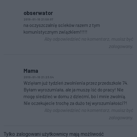
obserwator
2019-01-10 21:58:07
na oczyszczalnię scieków razem z tym
komunistycznym związkiem!!!!!
Aby odpowiedzieć na komentarz, musisz być
zalogowany.
Mama
2019-01-10 21:23:54
Wzięłam już tydzień zwolnienia przez przedszkole 74.
Byłam wyrozumiała, ale ja muszę iść do pracy! Nie
mogę siedzieć w domu z dziećmi, bo i mnie zwolnią.
Nie oczekujecie trochę za dużo tej wyrozumiałości?!
Aby odpowiedzieć na komentarz, musisz być
zalogowany.
Tylko zalogowani użytkownicy mają możliwość