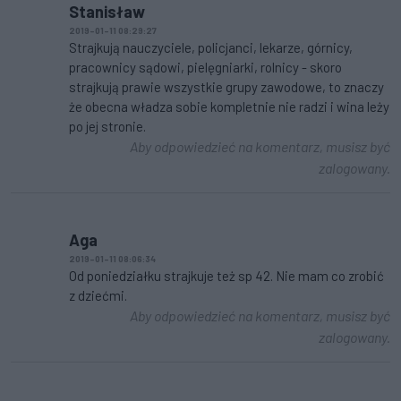
Stanisław
2019-01-11 08:29:27
Strajkują nauczyciele, policjanci, lekarze, górnicy,
pracownicy sądowi, pielęgniarki, rolnicy - skoro
strajkują prawie wszystkie grupy zawodowe, to znaczy
że obecna władza sobie kompletnie nie radzi i wina leży
po jej stronie.
Aby odpowiedzieć na komentarz, musisz być
zalogowany.
Aga
2019-01-11 08:06:34
Od poniedziałku strajkuje też sp 42. Nie mam co zrobić
z dziećmi.
Aby odpowiedzieć na komentarz, musisz być
zalogowany.