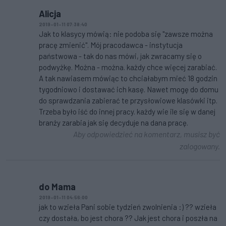
Alicja
2019-01-11 07:38:40
Jak to klasycy mówią: nie podoba się "zawsze można
pracę zmienić". Mój pracodawca - instytucja
państwowa - tak do nas mówi, jak zwracamy się o
podwyżkę. Można - można. każdy chce więcej zarabiać.
A tak nawiasem mówiąc to chciałabym mieć 18 godzin
tygodniowo i dostawać ich kasę. Nawet mogę do domu
do sprawdzania zabierać te przysłowiowe klasówki itp.
Trzeba było iść do innej pracy. każdy wie ile się w danej
branży zarabia jak się decyduje na dana pracę.
Aby odpowiedzieć na komentarz, musisz być
zalogowany.
do Mama
2019-01-11 04:56:00
jak to wzieła Pani sobie tydzień zwolnienia :) ?? wzieła
czy dostała, bo jest chora ?? Jak jest chora i poszła na