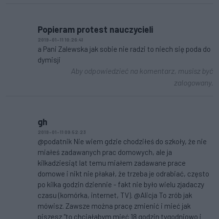
Popieram protest nauczycieli
2019-01-11 10:26:41
a Pani Zalewska jak sobie nie radzi to niech się poda do
dymisji
Aby odpowiedzieć na komentarz, musisz być
zalogowany.
gh
2019-01-11 09:52:23
@podatnik Nie wiem gdzie chodziłeś do szkoły, że nie
miałeś zadawanych prac domowych, ale ja
kilkadziesiąt lat temu miałem zadawane prace
domowe i nikt nie płakał, że trzeba je odrabiać, często
po kilka godzin dziennie - fakt nie było wielu zjadaczy
czasu (komórka, internet, TV). @Alicja To zrób jak
mówisz. Zawsze można pracę zmienić i mieć jak
piszesz "to chciałabym mieć 18 godzin tygodniowo i