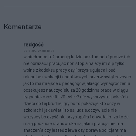
Komentarze
redgość
2019-04-24 08:18:09
w biedronce też pracują ludzie po studiach i proszę ich
nie obrażać.I pracując non stop a należy im się tylko
wolne z kodeksu pracy czyli przysługująca ilość
urlopu.bez wakacji i dodatkowych przerw świątecznych
jak to ma miejsce u pedagogów.jakiego wynagrodzenia
oczekujesz nauczycielu za 20 godzinną prace w ciągu
tygodnia, może 10-20 tyś zł? nie wykorzystuj polskich
dzieci do tej brudnej gry bo to pokazuje kto uczy w
szkołach i jak światli to są ludzie.oczywiście nie
wszyscy bo część nie przystąpiła i chwała im za to że
mają poczucie stanowiska na jakim pracują.nie ma
znaczenia czy jesteś z lewa czy z prawa.policjant ma