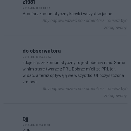
z1981
2019-01-11 00:01:33
Broniarz komunistyczny kacyk i wszystko jasne.
Aby odpowiedzieć na komentarz, musisz być
zalogowany.
do obserwatora
2019-01-10 23:50:57
zdaje się, że komunistyczny to jest obecny rząd. Same
w nim stare twarze z PRL.Dobrze mieli za PRL jak
widać, a teraz opływają we wszystko. Ot oczyszczona
zmiana.
Aby odpowiedzieć na komentarz, musisz być
zalogowany.
Ojj
2019-01-10 23:11:19
Z-15