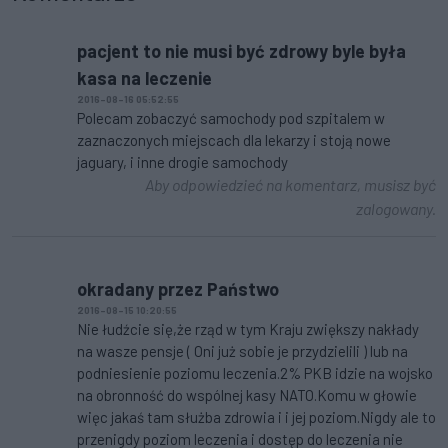
pacjent to nie musi być zdrowy byle była
kasa na leczenie
2016-08-16 05:52:55
Polecam zobaczyć samochody pod szpitalem w
zaznaczonych miejscach dla lekarzy i stoją nowe
jaguary, i inne drogie samochody
Aby odpowiedzieć na komentarz, musisz być
zalogowany.
okradany przez Państwo
2016-08-15 10:20:55
Nie łudźcie się,że rząd w tym Kraju zwiększy nakłady
na wasze pensje ( Oni już sobie je przydzielili ) lub na
podniesienie poziomu leczenia.2% PKB idzie na wojsko
na obronność do wspólnej kasy NATO.Komu w głowie
więc jakaś tam służba zdrowia i i jej poziom.Nigdy ale to
przenigdy poziom leczenia i dostęp do leczenia nie