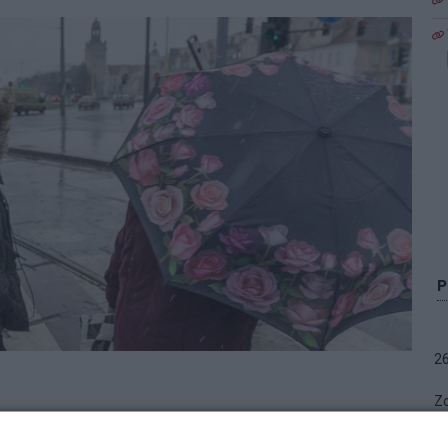
2
Zo
akcji "Kuriera" to nic w porównaniu z tym, co w