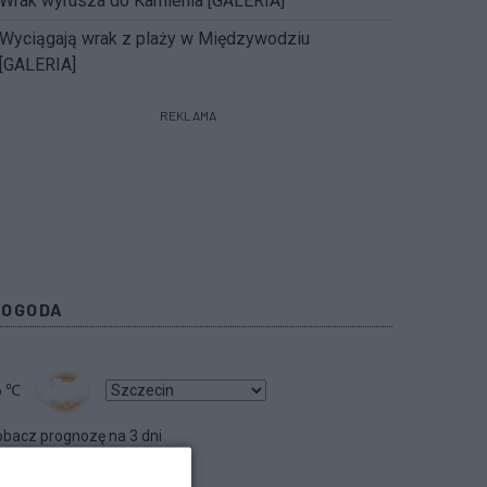
Wrak wyrusza do Kamienia [GALERIA]
Wyciągają wrak z plaży w Międzywodziu
[GALERIA]
REKLAMA
POGODA
6
℃
bacz prognozę na 3 dni