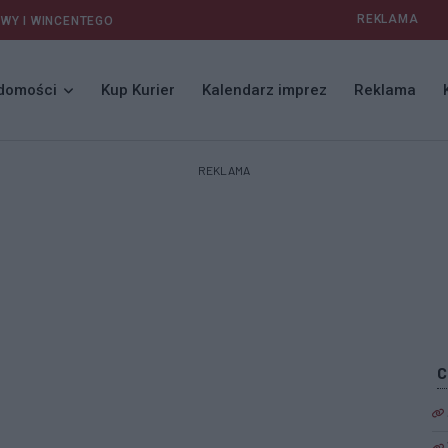
REKLAMA
AWY I WINCENTEGO
domości
Kup Kurier
Kalendarz imprez
Reklama
REKLAMA