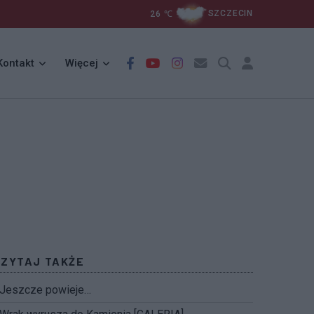
26
℃
SZCZECIN
Kontakt
Więcej
CZYTAJ TAKŻE
Jeszcze powieje…