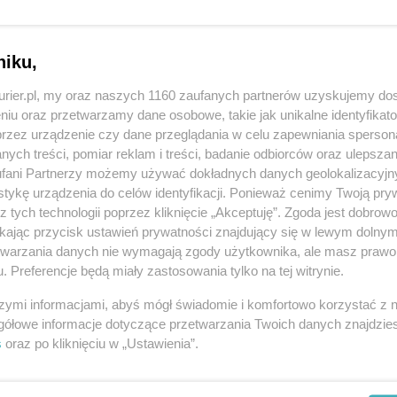
łęboki niż o imieniu Axel.
REKLAMA
niku,
kurier.pl, my oraz naszych 1160 zaufanych partnerów uzyskujemy do
 Meteorolodzy straszą już falami o wysokości
niu oraz przetwarzamy dane osobowe, takie jak unikalne identyfikat
ałtyku sztorm od 15 a nawet 20 lat.
przez urządzenie czy dane przeglądania w celu zapewniania sperson
ych treści, pomiar reklam i treści, badanie odbiorców oraz ulepszan
 mogą mieć aż 6 metrów wysokości.
fani Partnerzy możemy używać dokładnych danych geolokalizacyjn
tykę urządzenia do celów identyfikacji. Ponieważ cenimy Twoją pry
wpływu na samopoczucie wielu z nas. Najpierw
z tych technologii poprzez kliknięcie „Akceptuję”. Zgoda jest dobro
ikając przycisk ustawień prywatności znajdujący się w lewym dolny
a w piątek ma ponownie poszybować o prawie 50 hPa.
etwarzania danych nie wymagają zgody użytkownika, ale masz prawo 
. Preferencje będą miały zastosowania tylko na tej witrynie.
szymi informacjami, abyś mógł świadomie i komfortowo korzystać z
gółowe informacje dotyczące przetwarzania Twoich danych znajdzi
REKLAMA
s
oraz po kliknięciu w „Ustawienia”.