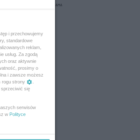
REKLAMA
stęp i przechowujemy
ory, standardowe
alizowanych reklam,
ie usług. Za zgodą
ych oraz aktywnie
watność, prosimy o
wolna i zawsze możesz
m rogu strony
.
sprzeciwić się
 naszych serwisów
esz w
Polityce