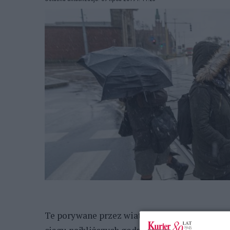
Te porywane przez wiatr parasolki opodal red