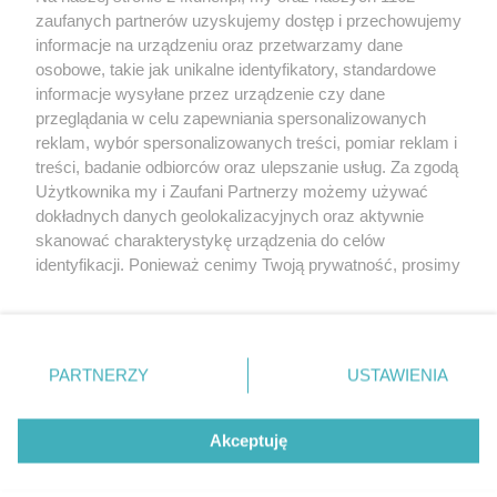
zaufanych partnerów uzyskujemy dostęp i przechowujemy
Wrak wyrusza do Kamienia [GALERIA]
informacje na urządzeniu oraz przetwarzamy dane
osobowe, takie jak unikalne identyfikatory, standardowe
POGODA
informacje wysyłane przez urządzenie czy dane
przeglądania w celu zapewniania spersonalizowanych
reklam, wybór spersonalizowanych treści, pomiar reklam i
treści, badanie odbiorców oraz ulepszanie usług. Za zgodą
13
℃
Użytkownika my i Zaufani Partnerzy możemy używać
dokładnych danych geolokalizacyjnych oraz aktywnie
Zobacz prognozę na 3 dni
skanować charakterystykę urządzenia do celów
identyfikacji. Ponieważ cenimy Twoją prywatność, prosimy
o zgodę na korzystanie z tych technologii poprzez
kliknięcie „Akceptuję”. Zgoda jest dobrowolna i zawsze
możesz ją zmienić/wycofać klikając przycisk ustawień
prywatności znajdujący się w lewym dolnym rogu strony
PARTNERZY
USTAWIENIA
Copyright © 2022 Kurier Szczeciński sp. z o.o.
. Niektóre rodzaje przetwarzania danych nie wymagają
Wszelkie prawa zastrzeżone
zgody użytkownika, ale masz prawo sprzeciwić się
Kontakt
Nota wydawnicza
Nota prawna
takiemu przetwarzaniu. Preferencje będą miały
Akceptuję
zastosowania tylko na tej witrynie.
Polityka prywatności
Reklama