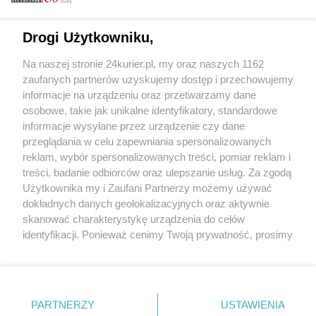
Email
Drogi Użytkowniku,
Na naszej stronie 24kurier.pl, my oraz naszych 1162
Hasło
zaufanych partnerów uzyskujemy dostęp i przechowujemy
informacje na urządzeniu oraz przetwarzamy dane
osobowe, takie jak unikalne identyfikatory, standardowe
informacje wysyłane przez urządzenie czy dane
Zapamiętać?
przeglądania w celu zapewniania spersonalizowanych
reklam, wybór spersonalizowanych treści, pomiar reklam i
Zaloguj
treści, badanie odbiorców oraz ulepszanie usług. Za zgodą
Użytkownika my i Zaufani Partnerzy możemy używać
Zapomniałem hasła
dokładnych danych geolokalizacyjnych oraz aktywnie
skanować charakterystykę urządzenia do celów
identyfikacji. Ponieważ cenimy Twoją prywatność, prosimy
o zgodę na korzystanie z tych technologii poprzez
kliknięcie „Akceptuję”. Zgoda jest dobrowolna i zawsze
możesz ją zmienić/wycofać klikając przycisk ustawień
prywatności znajdujący się w lewym dolnym rogu strony
PARTNERZY
Copyright © 2022 Kurier Szczeciński sp. z o.o.
USTAWIENIA
. Niektóre rodzaje przetwarzania danych nie wymagają