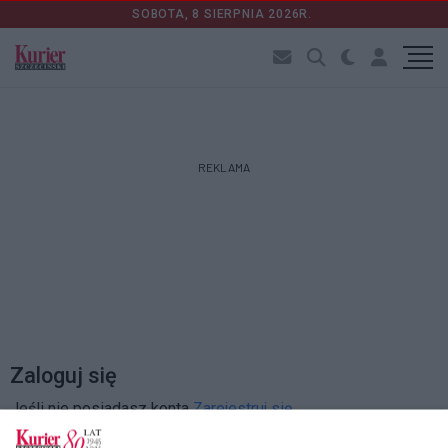
SOBOTA, 8 SIERPNIA 2026R.
REKLAMA
Zaloguj się
Jeśli nie posiadasz konta
Zarejestruj się