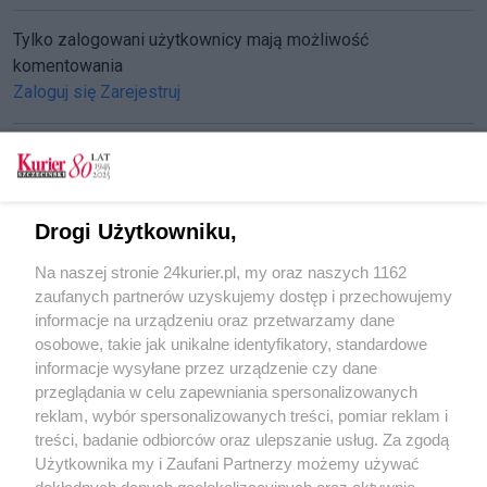
Tylko zalogowani użytkownicy mają możliwość
komentowania
Zaloguj się
Zarejestruj
CZYTAJ TAKŻE
Drogi Użytkowniku,
Wyciągają wrak z plaży w Międzywodziu
Na naszej stronie 24kurier.pl, my oraz naszych 1162
[GALERIA]
zaufanych partnerów uzyskujemy dostęp i przechowujemy
Chcą zabrać wrak z plaży
informacje na urządzeniu oraz przetwarzamy dane
osobowe, takie jak unikalne identyfikatory, standardowe
POGODA
informacje wysyłane przez urządzenie czy dane
przeglądania w celu zapewniania spersonalizowanych
reklam, wybór spersonalizowanych treści, pomiar reklam i
treści, badanie odbiorców oraz ulepszanie usług. Za zgodą
14
℃
Użytkownika my i Zaufani Partnerzy możemy używać
dokładnych danych geolokalizacyjnych oraz aktywnie