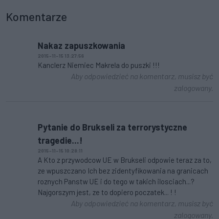
Komentarze
Nakaz zapuszkowania
2015-11-15 13:27:56
Kanclerz Niemiec Makrela do puszki !!!
Aby odpowiedzieć na komentarz, musisz być
zalogowany.
Pytanie do Brukseli za terrorystyczne
tragedie...!
2015-11-15 10:28:11
A Kto z przywodcow UE w Brukseli odpowie teraz za to,
ze wpuszczano Ich bez zidentyfikowania na granicach
roznych Panstw UE i do tego w takich ilosciach...?
Najgorszym jest, ze to dopiero poczatek... ! !
Aby odpowiedzieć na komentarz, musisz być
zalogowany.