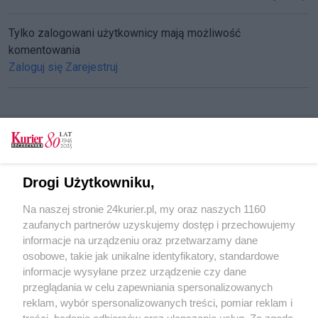
Tylko zalogowani użytkownicy mają możliwość
komentowania
Zaloguj się
Zarejestruj
CZYTAJ TAKŻE
Polska solidarna z Francją
Drogi Użytkowniku,
Nikt nie da 100 procentowej gwarancji
Na naszej stronie 24kurier.pl, my oraz naszych 1160
bezpieczeństwa
zaufanych partnerów uzyskujemy dostęp i przechowujemy
Francja nie radzi sobie z problemem od lat
informacje na urządzeniu oraz przetwarzamy dane
osobowe, takie jak unikalne identyfikatory, standardowe
POGODA
informacje wysyłane przez urządzenie czy dane
przeglądania w celu zapewniania spersonalizowanych
reklam, wybór spersonalizowanych treści, pomiar reklam i