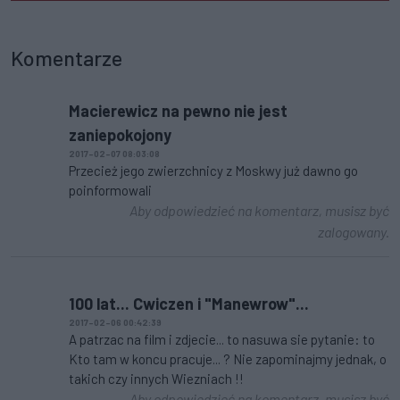
Komentarze
Macierewicz na pewno nie jest
zaniepokojony
2017-02-07 08:03:08
Przecież jego zwierzchnicy z Moskwy już dawno go
poinformowali
Aby odpowiedzieć na komentarz, musisz być
zalogowany.
100 lat... Cwiczen i "Manewrow"...
2017-02-06 00:42:39
A patrzac na film i zdjecie... to nasuwa sie pytanie: to
Kto tam w koncu pracuje... ? Nie zapominajmy jednak, o
takich czy innych Wiezniach !!
Aby odpowiedzieć na komentarz, musisz być