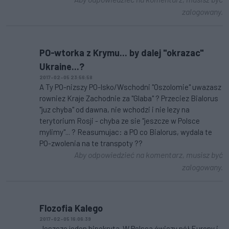
zalogowany.
PO-wtorka z Krymu... by dalej "okrazac"
Ukraine...?
2017-02-05 23:56:58
A Ty PO-nizszy PO-lsko/Wschodni "Oszolomie" uwazasz
rowniez Kraje Zachodnie za "Glaba" ? Przeciez Bialorus
"juz chyba" od dawna, nie wchodzi i nie lezy na
terytorium Rosji - chyba ze sie "jeszcze w Polsce
mylimy"... ? Reasumujac: a PO co Bialorus, wydala te
PO-zwolenia na te transpoty ??
Aby odpowiedzieć na komentarz, musisz być
zalogowany.
Flozofia Kalego
2017-02-05 16:06:39
Jeszcze jeden hipokryta. W Polsca ćwiczy pół Europy i