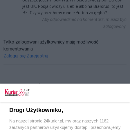
jest OK. Rosja ćwiczy u siebie albo na Białorusi to jest
BE. Czy wy oszołomy macie Putina za głąba?
Aby odpowiedzieć na komentarz, musisz być
zalogowany.
Tylko zalogowani użytkownicy mają możliwość
komentowania
Zaloguj się
Zarejestruj
CZYTAJ TAKŻE
Prezydent odwołał dowódcę generalnego
Rosja stanowi egzystencjalne zagrożenie dla
Drogi Użytkowniku,
Zachodu [FILM]
Na naszej stronie 24kurier.pl, my oraz naszych 1162
Wojsko przygotowuje ćwiczenia z oddziałami z
zaufanych partnerów uzyskujemy dostęp i przechowujemy