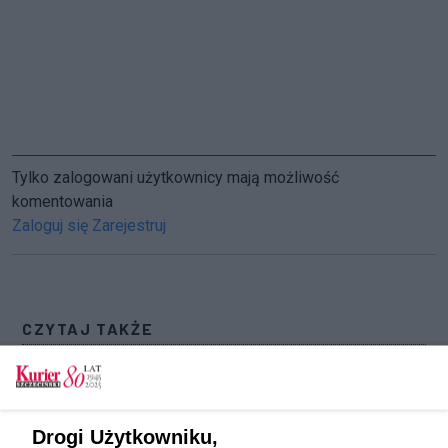
Tylko zalogowani użytkownicy mają możliwość
komentowania
Zaloguj się
Zarejestruj
CZYTAJ TAKŻE
Tenis stołowy. Mistrzostwa Polski Policji w
Stargardzie [GALERIA]
Tenis stołowy. Wojewódzkie mistrzostwa
Drogi Użytkowniku,