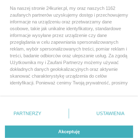
weteranów [GALERIA]
Na naszej stronie 24kurier.pl, my oraz naszych 1162
Tenis stołowy. Mecze barażowe w niższych
zaufanych partnerów uzyskujemy dostęp i przechowujemy
ligach
informacje na urządzeniu oraz przetwarzamy dane
osobowe, takie jak unikalne identyfikatory, standardowe
POGODA
informacje wysyłane przez urządzenie czy dane
przeglądania w celu zapewniania spersonalizowanych
reklam, wybór spersonalizowanych treści, pomiar reklam i
treści, badanie odbiorców oraz ulepszanie usług. Za zgodą
16
℃
Użytkownika my i Zaufani Partnerzy możemy używać
dokładnych danych geolokalizacyjnych oraz aktywnie
Zobacz prognozę na 3 dni
skanować charakterystykę urządzenia do celów
identyfikacji. Ponieważ cenimy Twoją prywatność, prosimy
o zgodę na korzystanie z tych technologii poprzez
kliknięcie „Akceptuję”. Zgoda jest dobrowolna i zawsze
możesz ją zmienić/wycofać klikając przycisk ustawień
prywatności znajdujący się w lewym dolnym rogu strony
Copyright © 2022 Kurier Szczeciński sp. z o.o.
PARTNERZY
USTAWIENIA
. Niektóre rodzaje przetwarzania danych nie wymagają
Wszelkie prawa zastrzeżone
zgody użytkownika, ale masz prawo sprzeciwić się
Kontakt
Nota wydawnicza
Nota prawna
takiemu przetwarzaniu. Preferencje będą miały
Akceptuję
zastosowania tylko na tej witrynie.
Polityka prywatności
Reklama