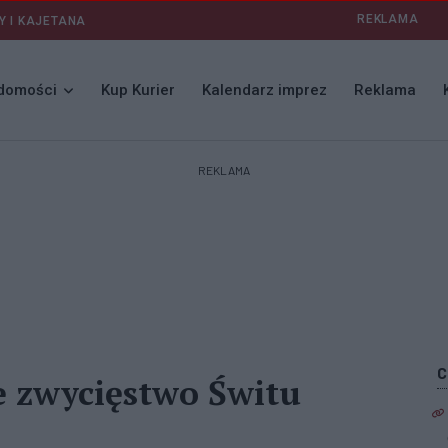
REKLAMA
Y I KAJETANA
domości
Kup Kurier
Kalendarz imprez
Reklama
REKLAMA
e zwycięstwo Świtu