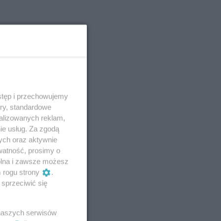
stęp i przechowujemy
ory, standardowe
alizowanych reklam,
ie usług. Za zgodą
ych oraz aktywnie
watność, prosimy o
wolna i zawsze możesz
m rogu strony
.
sprzeciwić się
 naszych serwisów