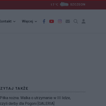
17
℃
SZCZECIN
Kontakt
Więcej
CZYTAJ TAKŻE
Piłka nożna. Walka o utrzymanie w III lidze,
czyli derby dla Pogoni [GALERIA]