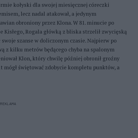
mie kołyski dla swojej miesięcznej córeczki
 remisem, lecz nadal atakował, a jedynym
ławian obroniony przez Klona. W 81. minucie po
e Kisłego, Rogala główką z bliska strzelił zwycięską
ał swoje szanse w doliczonym czasie. Najpierw po
ową z kilku metrów będącego chyba na spalonym
niował Klon, który chwilę później obronił groźny
wit mógł świętować zdobycie kompletu punktów, a
REKLAMA