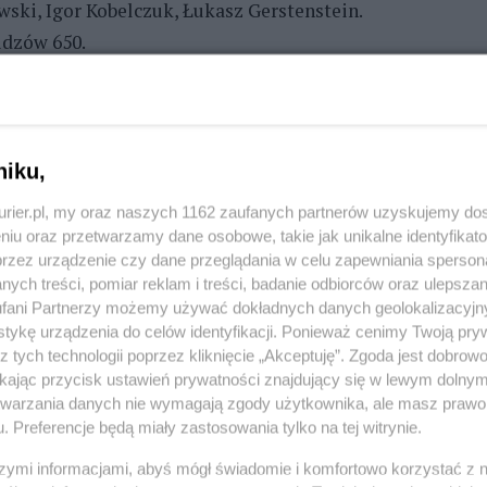
wski, Igor Kobelczuk, Łukasz Gerstenstein.
idzów 650.
nian, bo już w 3. minucie po mocnym strzale piłka
i myląc bramkarza, wpadła do siatki, a gola zapisano
w Gwardii Koszalin (syn Jacka Kosmalskiego,
niku,
cy Kołobrzeg i Legii Warszawa, z którą wywalczył
kurier.pl, my oraz naszych 1162 zaufanych partnerów uzyskujemy do
skowych, w sztabie szkoleniowym których, w roli
niu oraz przetwarzamy dane osobowe, takie jak unikalne identyfikat
były obrońca szczecińskiej Pogoni Piotr Celeban.
przez urządzenie czy dane przeglądania w celu zapewniania sperson
inucie po kornerze, z bliska główkował Wojdak,
ych treści, pomiar reklam i treści, badanie odbiorców oraz ulepszan
fani Partnerzy możemy używać dokładnych danych geolokalizacyjn
całym meczu po wielu rzutach rożnych (Szczecinianie
tykę urządzenia do celów identyfikacji. Ponieważ cenimy Twoją pry
 pod wrocławską bramką. Trzy minuty później doszło
z tych technologii poprzez kliknięcie „Akceptuję”. Zgoda jest dobro
em karnym Klon popełnił fatalny błąd przepuszczając
ikając przycisk ustawień prywatności znajdujący się w lewym dolny
etwarzania danych nie wymagają zgody użytkownika, ale masz prawo 
mki zdobywając drugiego gola. W 10. minucie
. Preferencje będą miały zastosowania tylko na tej witrynie.
nie, lecz po kornerze Rogala główkował tuż obok
 główkował Lebedyński, lecz Wrocławianie zdołali
szymi informacjami, abyś mógł świadomie i komfortowo korzystać z