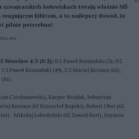
Zo
a szwajcarskich lodowiskach trwają właśnie MŚ
o reagującym kibicom, a to najlepszy dowód, że
st pilnie potrzebna!
REKLAMA
II Wrocław 4:3 (0:2);
0:1 Paweł Kosmalski (3), 0:2
 1:3 Paweł Kosmalski (49), 2:3 Maciej Koziara (62),
 (81).
an Ciechanowski), Kacper Wojdak, Sebastian
iej Koziara (62 Krzysztof Ropski), Robert Obst (62
misz) - Mikołaj Lebedyński (62 Dawid Kort), Szymon