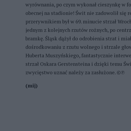
wyrównania, po czym wykonał cieszynkę w for
obecnej na stadionie! Świt nie zadowolił się
przerywnikiem był w 69. minucie strzał Wroc
jednym z kolejnych rzutów rożnych, po centrz
bramkę. Śląsk dążył do odrobienia strat i mi
dośrodkowaniu z rzutu wolnego i strzale gł
Huberta Muszyńskiego, fantastycznie interwe
strzał Oskara Gerstensteina i dzięki temu Ś
zwycięstwo uznać należy za zasłużone. ©℗
(mij)