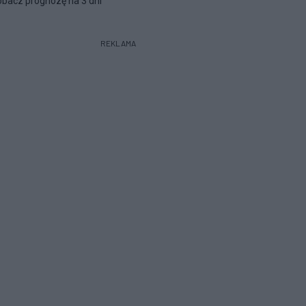
bacz prognozę na 3 dni
REKLAMA