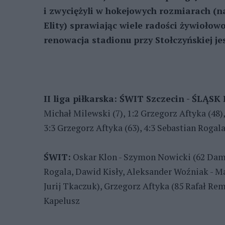
i zwyciężyli w hokejowych rozmiarach (n
Elity) sprawiając wiele radości żywiołow
renowacja stadionu przy Stołczyńskiej je
II liga piłkarska: ŚWIT Szczecin - ŚLĄSK 
Michał Milewski (7), 1:2 Grzegorz Aftyka (48),
3:3 Grzegorz Aftyka (63), 4:3 Sebastian Rogala
ŚWIT:
Oskar Klon - Szymon Nowicki (62 Dami
Rogala, Dawid Kisły, Aleksander Woźniak - Mac
Jurij Tkaczuk), Grzegorz Aftyka (85 Rafał Re
Kapelusz