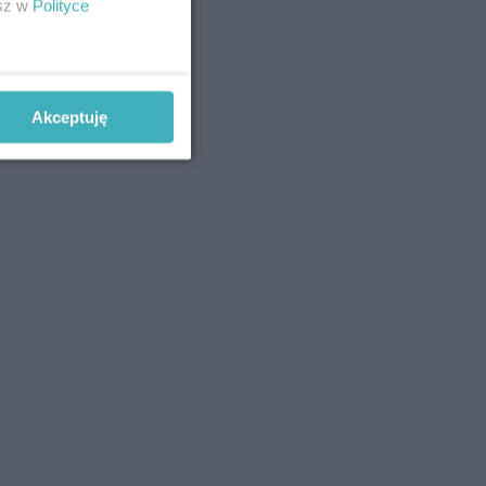
esz w
Polityce
Akceptuję