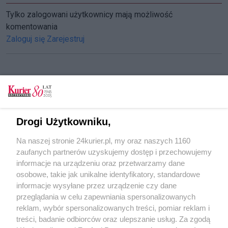
Tylko zalogowani użytkownicy mają możliwość
komentowania
Zaloguj się
Zarejestruj
CZYTAJ TAKŻE
Koszykówka. Przegrany ćwierćfinał Kinga
Drogi Użytkowniku,
Koszykówka. King w tarapatach
Na naszej stronie 24kurier.pl, my oraz naszych 1160
Koszykówka. King bez liderów i drugiej
zaufanych partnerów uzyskujemy dostęp i przechowujemy
wygranej
informacje na urządzeniu oraz przetwarzamy dane
osobowe, takie jak unikalne identyfikatory, standardowe
POGODA
informacje wysyłane przez urządzenie czy dane
przeglądania w celu zapewniania spersonalizowanych
reklam, wybór spersonalizowanych treści, pomiar reklam i
treści, badanie odbiorców oraz ulepszanie usług. Za zgodą
26
℃