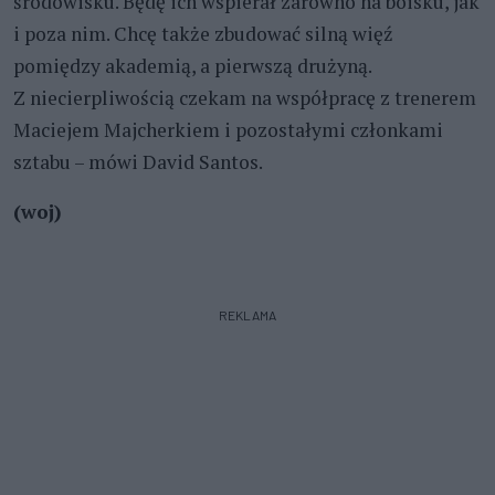
środowisku. Będę ich wspierał zarówno na boisku, jak
i poza nim. Chcę także zbudować silną więź
pomiędzy akademią, a pierwszą drużyną.
Z niecierpliwością czekam na współpracę z trenerem
Maciejem Majcherkiem i pozostałymi członkami
sztabu – mówi David Santos.
(woj)
REKLAMA