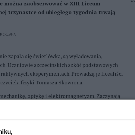
Zo
rze można zaobserwować w XIII Liceum
ej trzynastce od ubiegłego tygodnia trwają
REKLAMA
tnie zapala się świetlówka, są wyładowania,
uch. Uczniowie szczecińskich szkół podstawowych
eraktywnych eksperymentach. Prowadzą je licealiści
uczyciela fizyki Tomasza Skowrona.
 mechanikę, optykę i elektromagnetyzm. Zaczynają
pozwala zaobserwować prawdziwą siłę energii
ją jej przemiany, gromadzenie oraz powstawanie
szystko w bardzo atrakcyjny, a co najważniejsze
niku,