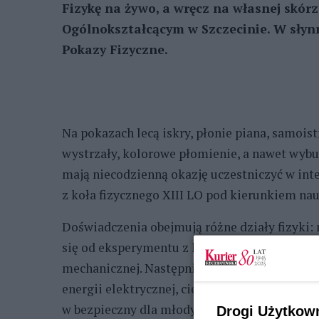
Fizykę na żywo, a wręcz na własnej skó
Ogólnokształcącym w Szczecinie. W słynn
Pokazy Fizyczne.
Na pokazach lecą iskry, płonie piana, samois
wystrzały, kolorowe płomienie, a nawet wyb
mają niecodzienną okazję uczestniczyć w int
z koła fizycznego XIII LO pod kierunkiem na
Doświadczenia obejmują różne działy fizyki:
się od eksperymentu z kołem od roweru, co 
mechanicznej. Następnie licealiści prezentu
energii elektrycznej, cieplnej, chemicznej. W
w bezpieczny dla młodych ludzi, sposób.
Drogi Użytkow