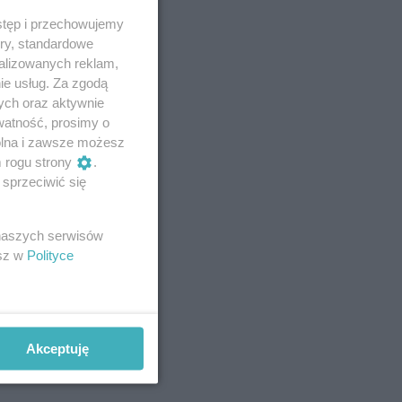
stęp i przechowujemy
ory, standardowe
alizowanych reklam,
ie usług. Za zgodą
ych oraz aktywnie
watność, prosimy o
wolna i zawsze możesz
m rogu strony
.
sprzeciwić się
 naszych serwisów
esz w
Polityce
Akceptuję