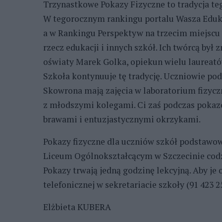
Trzynastkowe Pokazy Fizyczne to tradycja teg
W tegorocznym rankingu portalu Wasza Eduka
a w Rankingu Perspektyw na trzecim miejscu w
rzecz edukacji i innych szkół. Ich twórcą był 
oświaty Marek Golka, opiekun wielu laureatów
Szkoła kontynuuje tę tradycję. Uczniowie po
Skowrona mają zajęcia w laboratorium fizycz
z młodszymi kolegami. Ci zaś podczas pokazó
brawami i entuzjastycznymi okrzykami.
Pokazy fizyczne dla uczniów szkół podstawow
Liceum Ogólnokształcącym w Szczecinie codzi
Pokazy trwają jedną godzinę lekcyjną. Aby je 
telefonicznej w sekretariacie szkoły (91 423 
Elżbieta KUBERA