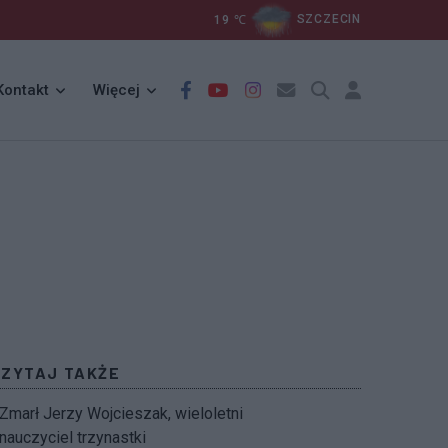
19
℃
SZCZECIN
Kontakt
Więcej
CZYTAJ TAKŻE
Zmarł Jerzy Wojcieszak, wieloletni
nauczyciel trzynastki