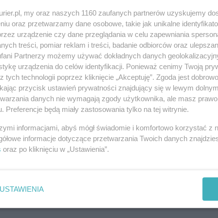
kurier.pl, my oraz naszych 1160 zaufanych partnerów uzyskujemy do
 pokazy, przyznają, że na lekcjach fizyki uczą się
niu oraz przetwarzamy dane osobowe, takie jak unikalne identyfikat
 na żywo zobaczyć takich doświadczeń, a tym
przez urządzenie czy dane przeglądania w celu zapewniania sperson
jak się łatwo przekonują, jest prawdziwym
ych treści, pomiar reklam i treści, badanie odbiorców oraz ulepszan
fani Partnerzy możemy używać dokładnych danych geolokalizacyjn
tykę urządzenia do celów identyfikacji. Ponieważ cenimy Twoją pry
z tych technologii poprzez kliknięcie „Akceptuję”. Zgoda jest dobro
ać niejednego ucznia i sprawić, że stanie się on
ikając przycisk ustawień prywatności znajdujący się w lewym dolny
ińskiej podstawówki. – Uczniowie wiedzą, że
etwarzania danych nie wymagają zgody użytkownika, ale masz prawo 
 jak energia mechaniczna, cieplna, chemiczna,
. Preferencje będą miały zastosowania tylko na tej witrynie.
rzec, że to przede wszystkim zdolność do wykonania
szymi informacjami, abyś mógł świadomie i komfortowo korzystać z
omnożenia siły przez przemieszczenie.
gółowe informacje dotyczące przetwarzania Twoich danych znajdzi
s
oraz po kliknięciu w „Ustawienia”.
sponaty i urządzenia, od najprostszych po
, Generator Van de Graaffa, spawarka, koło od
świeczka, czy rura pcv z plastikową butelką,
USTAWIENIA