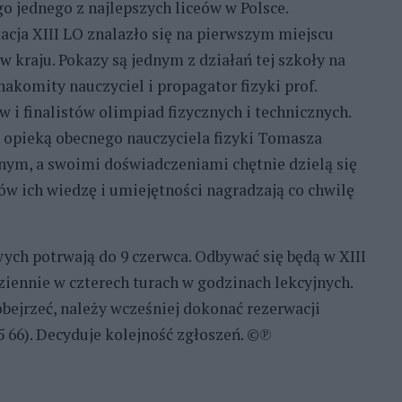
o jednego z najlepszych liceów w Polsce.
cja XIII LO znalazło się na pierwszym miejscu
 kraju. Pokazy są jednym z działań tej szkoły na
znakomity nauczyciel i propagator fizyki prof.
 i finalistów olimpiad fizycznych i technicznych.
d opieką obecnego nauczyciela fizyki Tomasza
nym, a swoimi doświadczeniami chętnie dzielą się
w ich wiedzę i umiejętności nagradzają co chwilę
ych potrwają do 9 czerwca. Odbywać się będą w XIII
ennie w czterech turach w godzinach lekcyjnych.
obejrzeć, należy wcześniej dokonać rezerwacji
25 66). Decyduje kolejność zgłoszeń. ©℗