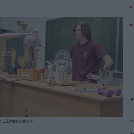
t. Elżbieta Kubera
1