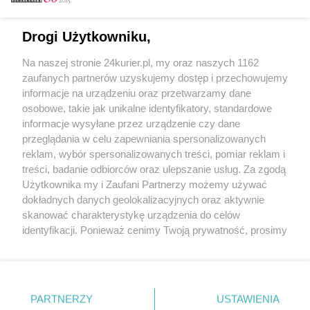
Email
Drogi Użytkowniku,
Na naszej stronie 24kurier.pl, my oraz naszych 1162
Hasło
zaufanych partnerów uzyskujemy dostęp i przechowujemy
informacje na urządzeniu oraz przetwarzamy dane
osobowe, takie jak unikalne identyfikatory, standardowe
informacje wysyłane przez urządzenie czy dane
Zapamiętać?
przeglądania w celu zapewniania spersonalizowanych
reklam, wybór spersonalizowanych treści, pomiar reklam i
Zaloguj
treści, badanie odbiorców oraz ulepszanie usług. Za zgodą
Użytkownika my i Zaufani Partnerzy możemy używać
Zapomniałem hasła
dokładnych danych geolokalizacyjnych oraz aktywnie
skanować charakterystykę urządzenia do celów
identyfikacji. Ponieważ cenimy Twoją prywatność, prosimy
o zgodę na korzystanie z tych technologii poprzez
kliknięcie „Akceptuję”. Zgoda jest dobrowolna i zawsze
możesz ją zmienić/wycofać klikając przycisk ustawień
prywatności znajdujący się w lewym dolnym rogu strony
PARTNERZY
Copyright © 2022 Kurier Szczeciński sp. z o.o.
USTAWIENIA
. Niektóre rodzaje przetwarzania danych nie wymagają