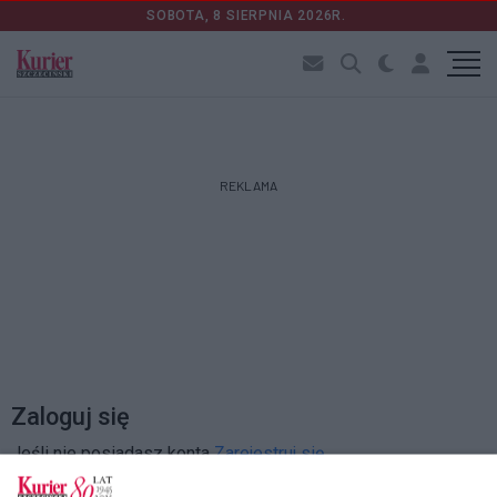
SOBOTA, 8 SIERPNIA 2026R.
REKLAMA
Zaloguj się
Jeśli nie posiadasz konta
Zarejestruj się