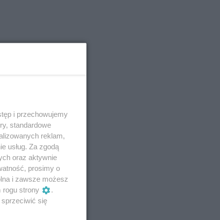
stęp i przechowujemy
ory, standardowe
alizowanych reklam,
ie usług. Za zgodą
ych oraz aktywnie
watność, prosimy o
wolna i zawsze możesz
m rogu strony
.
sprzeciwić się