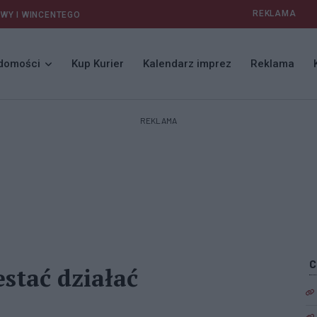
REKLAMA
AWY I WINCENTEGO
domości
Kup Kurier
Kalendarz imprez
Reklama
REKLAMA
stać działać