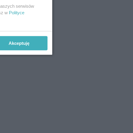
 naszych serwisów
esz w
Polityce
Akceptuję