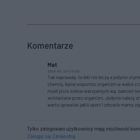
Komentarze
Mat
2020-03-20 11:53:55
Tak naprawdę, to leki nie leczą a jedynie st
chemią, lepiej wspomóc organizm w walce z 
myśli picie soków warzywnych wg. zaleceń te
wchłaniane przez organizm. Jedynie należy z
warto uprawiać jakiś sport i zdrowie mamy z
Tylko zalogowani użytkownicy mają możliwość ko
Zaloguj się
Zarejestruj