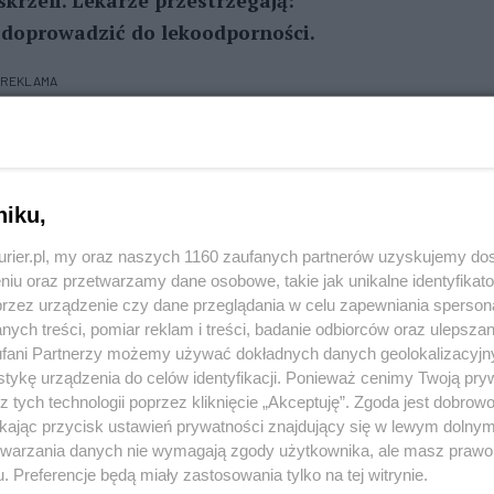
skrzeli. Lekarze przestrzegają:
 doprowadzić do lekoodporności.
REKLAMA
cie trzeba pójść do lekarza i stosować się później do
enie, trzeba wziąć zwolnienie i położyć do łóżka.
niku,
 tym samym czas naszemu organizmowi na powrót do
kurier.pl, my oraz naszych 1160 zaufanych partnerów uzyskujemy do
sta mikrobiologii lekarskiej, przewodnicząca
niu oraz przetwarzamy dane osobowe, takie jak unikalne identyfikat
l, ból gardła, gorączka... to jeszcze za wcześnie, by
przez urządzenie czy dane przeglądania w celu zapewniania sperson
ych treści, pomiar reklam i treści, badanie odbiorców oraz ulepszan
możemy sobie pomóc stosując naturalne metody
fani Partnerzy możemy używać dokładnych danych geolokalizacyjn
 w ostateczności, biorąc leki ograniczające objawy
tykę urządzenia do celów identyfikacji. Ponieważ cenimy Twoją pry
z tych technologii poprzez kliknięcie „Akceptuję”. Zgoda jest dobro
ikając przycisk ustawień prywatności znajdujący się w lewym dolny
zas stosowania antybiotyków lekarze mówią coraz
etwarzania danych nie wymagają zgody użytkownika, ale masz prawo 
. Preferencje będą miały zastosowania tylko na tej witrynie.
kle. 18 listopada bowiem obchodzimy Europejski