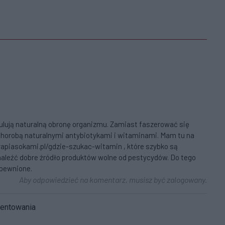
ymulują naturalną obronę organizmu. Zamiast faszerować się
chorobą naturalnymi antybiotykami i witaminami. Mam tu na
rapiasokami.pl/gdzie-szukac-witamin , które szybko są
naleźć dobre źródło produktów wolne od pestycydów. Do tego
apewnione.
Aby odpowiedzieć na komentarz, musisz być zalogowany.
mentowania