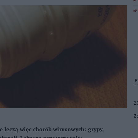
2
Zo
ie leczą więc chorób wirusowych: grypy,