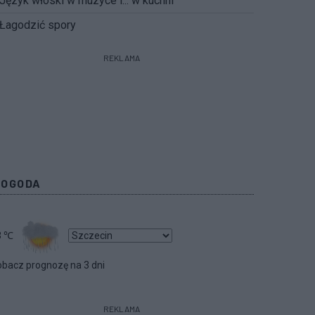
Język włoski w muzyce i... w kuchni
Łagodzić spory
REKLAMA
POGODA
3
℃
bacz prognozę na 3 dni
REKLAMA