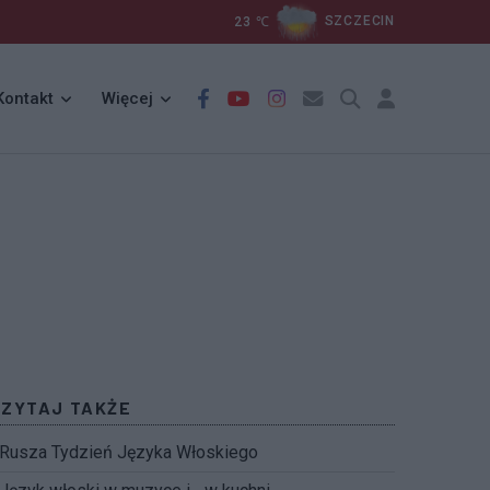
23
℃
SZCZECIN
Kontakt
Więcej
CZYTAJ TAKŻE
Rusza Tydzień Języka Włoskiego