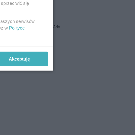
sprzeciwić się
bacz prognozę na 3 dni
 naszych serwisów
REKLAMA
esz w
Polityce
Akceptuję