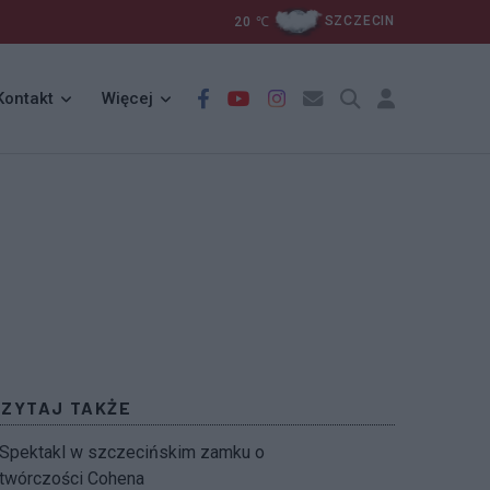
20
℃
SZCZECIN
Kontakt
Więcej
CZYTAJ TAKŻE
Spektakl w szczecińskim zamku o
twórczości Cohena