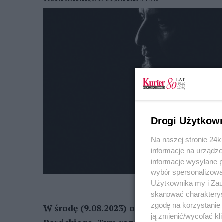
Drogi Użytkow
Na naszej stronie 24
informacje na urządze
informacje wysyłane 
wybór spersonalizowan
Użytkownika my i Zau
skanować charakterys
zgodę na korzystanie 
W środę (9.08.2023) o godz. 19:00 w Willi
ją zmienić/wycofać kl