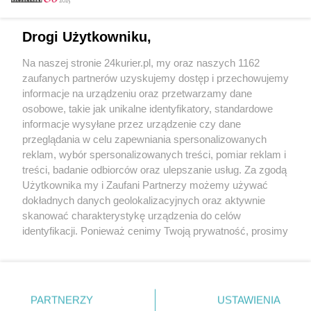
Email
Drogi Użytkowniku,
Na naszej stronie 24kurier.pl, my oraz naszych 1162
Hasło
zaufanych partnerów uzyskujemy dostęp i przechowujemy
informacje na urządzeniu oraz przetwarzamy dane
osobowe, takie jak unikalne identyfikatory, standardowe
informacje wysyłane przez urządzenie czy dane
Zapamiętać?
przeglądania w celu zapewniania spersonalizowanych
reklam, wybór spersonalizowanych treści, pomiar reklam i
Zaloguj
treści, badanie odbiorców oraz ulepszanie usług. Za zgodą
Użytkownika my i Zaufani Partnerzy możemy używać
Zapomniałem hasła
dokładnych danych geolokalizacyjnych oraz aktywnie
skanować charakterystykę urządzenia do celów
identyfikacji. Ponieważ cenimy Twoją prywatność, prosimy
o zgodę na korzystanie z tych technologii poprzez
kliknięcie „Akceptuję”. Zgoda jest dobrowolna i zawsze
możesz ją zmienić/wycofać klikając przycisk ustawień
prywatności znajdujący się w lewym dolnym rogu strony
PARTNERZY
Copyright © 2022 Kurier Szczeciński sp. z o.o.
USTAWIENIA
. Niektóre rodzaje przetwarzania danych nie wymagają