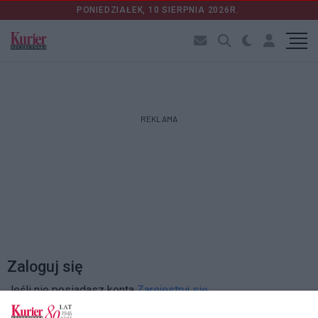
PONIEDZIAŁEK, 10 SIERPNIA 2026R.
REKLAMA
Zaloguj się
Jeśli nie posiadasz konta
Zarejestruj się