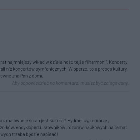
at najmniejszy wkład w działalność tejże filharmonii. Koncerty
ali niż koncertów symfonicznych. W operze, to a propos kultury,
apewne zna Pan z domu.
Aby odpowiedzieć na komentarz, musisz być zalogowany.
n, malowanie ścian jest kulturą? Hydraulicy, murarze ,
ęczników, encyklopedii, słowników ,rozpraw naukowych na temat
nowych trzeba będzie napisać!