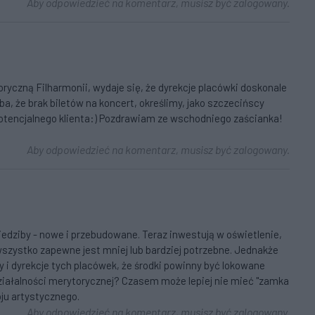
Aby odpowiedzieć na komentarz, musisz być zalogowany.
oryczną Filharmonii, wydaje się, że dyrekcje placówki doskonale
ba, że brak biletów na koncert, określimy, jako szczecińscy
otencjalnego klienta:) Pozdrawiam ze wschodniego zaścianka!
Aby odpowiedzieć na komentarz, musisz być zalogowany.
iedziby - nowe i przebudowane. Teraz inwestują w oświetlenie,
wszystko zapewne jest mniej lub bardziej potrzebne. Jednakże
 i dyrekcje tych placówek, że środki powinny być lokowane
ziałalności merytorycznej? Czasem może lepiej nie mieć "zamka
oju artystycznego.
Aby odpowiedzieć na komentarz, musisz być zalogowany.