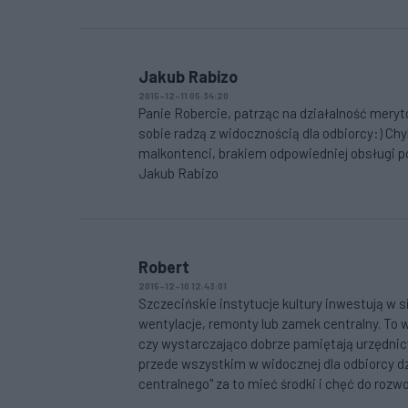
Jakub Rabizo
2015-12-11 05:34:20
Panie Robercie, patrząc na działalność meryt
sobie radzą z widocznością dla odbiorcy:) Chy
malkontenci, brakiem odpowiedniej obsługi p
Jakub Rabizo
Robert
2015-12-10 12:43:01
Szczecińskie instytucje kultury inwestują w s
wentylacje, remonty lub zamek centralny. To 
czy wystarczająco dobrze pamiętają urzędnicy
przede wszystkim w widocznej dla odbiorcy d
centralnego" za to mieć środki i chęć do rozw