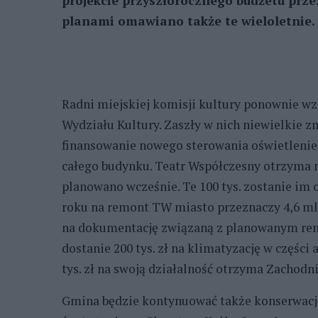
projekcie przyszłorocznego budżetu prze
planami omawiano także te wieloletnie.
Radni miejskiej komisji kultury ponownie wz
Wydziału Kultury. Zaszły w nich niewielkie 
finansowanie nowego sterowania oświetleni
całego budynku. Teatr Współczesny otrzyma na 
planowano wcześnie. Te 100 tys. zostanie im 
roku na remont TW miasto przeznaczy 4,6 mln
na dokumentację związaną z planowanym remo
dostanie 200 tys. zł na klimatyzację w częśc
tys. zł na swoją działalność otrzyma Zacho
Gmina będzie kontynuować także konserwację 