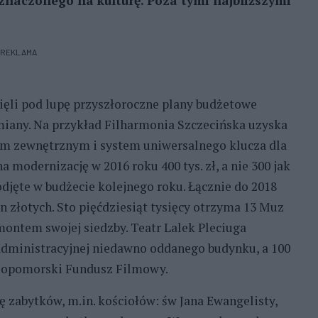
znaczonego na kulturę. Poza tymi najbliższymi
REKLAMA
ięli pod lupę przyszłoroczne plany budżetowe
zmiany. Na przykład Filharmonia Szczecińska uzyska
em zewnętrznym i system uniwersalnego klucza dla
modernizację w 2016 roku 400 tys. zł, a nie 300 jak
odjęte w budżecie kolejnego roku. Łącznie do 2018
 złotych. Sto pięćdziesiąt tysięcy otrzyma 13 Muz
ntem swojej siedzby. Teatr Lalek Pleciuga
i administracyjnej niedawno oddanego budynku, a 100
dniopomorski Fundusz Filmowy.
zabytków, m.in. kościołów: św Jana Ewangelisty,