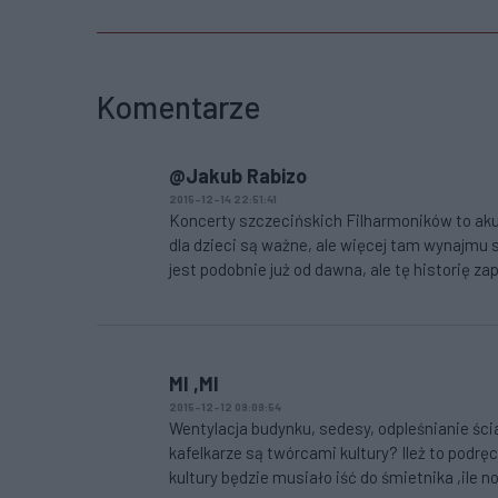
Komentarze
@Jakub Rabizo
2015-12-14 22:51:41
Koncerty szczecińskich Filharmoników to akur
dla dzieci są ważne, ale więcej tam wynajmu s
jest podobnie już od dawna, ale tę historię z
MI ,MI
2015-12-12 09:09:54
Wentylacja budynku, sedesy, odpleśnianie ścia
kafelkarze są twórcami kultury? Ileż to podr
kultury będzie musiało iść do śmietnika ,ile 