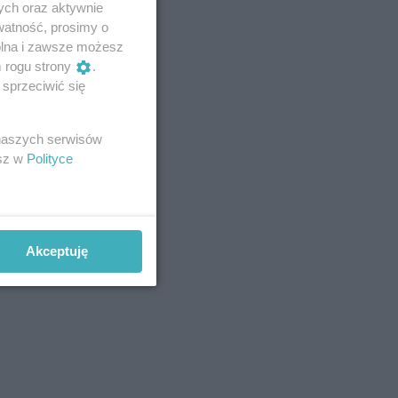
ych oraz aktywnie
watność, prosimy o
wolna i zawsze możesz
m rogu strony
.
sprzeciwić się
 naszych serwisów
esz w
Polityce
Akceptuję