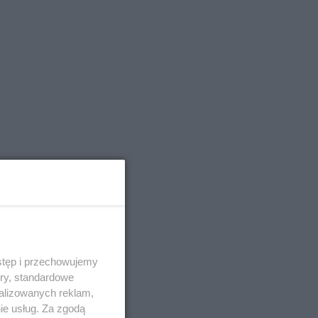
stęp i przechowujemy
ory, standardowe
alizowanych reklam,
ie usług. Za zgodą