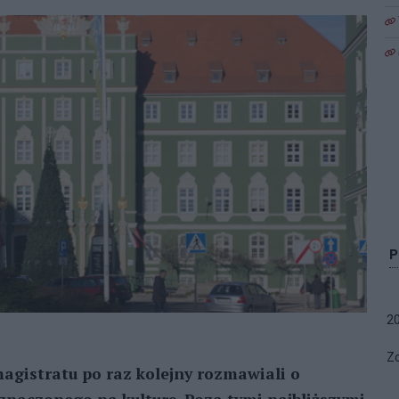
2
Zo
magistratu po raz kolejny rozmawiali o