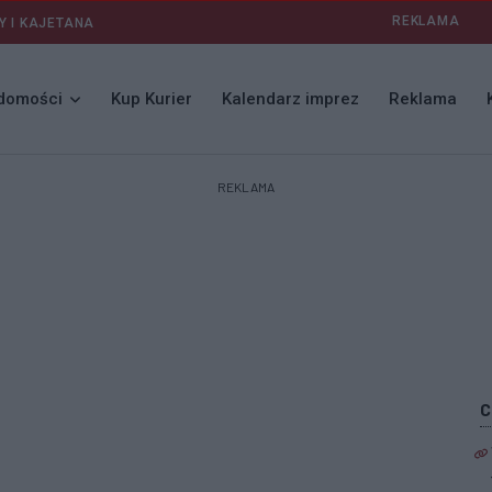
REKLAMA
Y I KAJETANA
domości
Kup Kurier
Kalendarz imprez
Reklama
REKLAMA