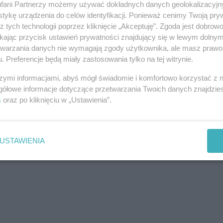
ie opracowywana jest koncepcja funkcjonalna
fani Partnerzy możemy używać dokładnych danych geolokalizacyjn
tykę urządzenia do celów identyfikacji. Ponieważ cenimy Twoją pry
z tych technologii poprzez kliknięcie „Akceptuję”. Zgoda jest dobro
ikając przycisk ustawień prywatności znajdujący się w lewym dolny
etwarzania danych nie wymagają zgody użytkownika, ale masz prawo 
. Preferencje będą miały zastosowania tylko na tej witrynie.
szymi informacjami, abyś mógł świadomie i komfortowo korzystać z
gółowe informacje dotyczące przetwarzania Twoich danych znajdzi
s
oraz po kliknięciu w „Ustawienia”.
USTAWIENIA
REKLAMA