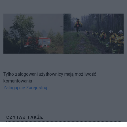
Tylko zalogowani użytkownicy mają możliwość
komentowania
Zaloguj się
Zarejestruj
CZYTAJ TAKŻE