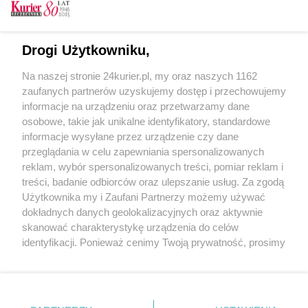
Pożar lasu na Lubelszczyźnie. W trakcie akcji
zginął pilot samolotu gaśniczego
Płoną lasy w regionie. Strażacy, leśnicy i
Drogi Użytkowniku,
samoloty w akcji
Na naszej stronie 24kurier.pl, my oraz naszych 1162
Samoloty, strażacy i leśnicy ratowali las przed
zaufanych partnerów uzyskujemy dostęp i przechowujemy
pożarem
informacje na urządzeniu oraz przetwarzamy dane
osobowe, takie jak unikalne identyfikatory, standardowe
POGODA
informacje wysyłane przez urządzenie czy dane
przeglądania w celu zapewniania spersonalizowanych
reklam, wybór spersonalizowanych treści, pomiar reklam i
treści, badanie odbiorców oraz ulepszanie usług. Za zgodą
14
℃
Użytkownika my i Zaufani Partnerzy możemy używać
dokładnych danych geolokalizacyjnych oraz aktywnie
Zobacz prognozę na 3 dni
skanować charakterystykę urządzenia do celów
identyfikacji. Ponieważ cenimy Twoją prywatność, prosimy
o zgodę na korzystanie z tych technologii poprzez
kliknięcie „Akceptuję”. Zgoda jest dobrowolna i zawsze
możesz ją zmienić/wycofać klikając przycisk ustawień
prywatności znajdujący się w lewym dolnym rogu strony