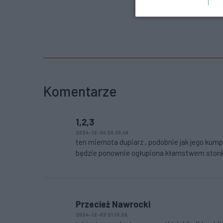
Komentarze
1,2,3
2024-12-04 20:30:48
ten miernota dupiarz , podobnie jak jego kum
będzie ponownie ogłupiona kłamstwem stonk
Przecież Nawrocki
2024-12-02 21:13:26