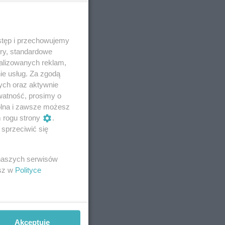
stęp i przechowujemy
ory, standardowe
alizowanych reklam,
ie usług. Za zgodą
ych oraz aktywnie
watność, prosimy o
wolna i zawsze możesz
m rogu strony
.
sprzeciwić się
 naszych serwisów
esz w
Polityce
Akceptuję