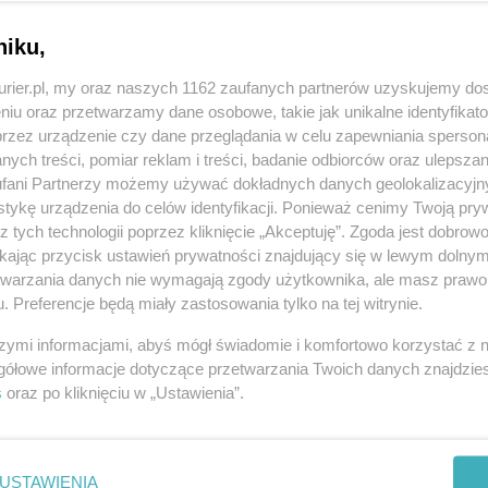
zas sobotniego spotkania Szefernaker prosił o pomoc
niku,
m okręgu i w każdym powiecie". "Był jednogłośny,
kurier.pl, my oraz naszych 1162 zaufanych partnerów uzyskujemy do
niu oraz przetwarzamy dane osobowe, takie jak unikalne identyfikat
przez urządzenie czy dane przeglądania w celu zapewniania sperson
wrockiego dotyczące zakończenia wojny polsko-
ych treści, pomiar reklam i treści, badanie odbiorców oraz ulepszan
"Jeżeli z drugiej strony będzie ogromna agresja, to
fani Partnerzy możemy używać dokładnych danych geolokalizacyjn
, ale liczymy na to, że polskie społeczeństwo nie
tykę urządzenia do celów identyfikacji. Ponieważ cenimy Twoją pry
z tych technologii poprzez kliknięcie „Akceptuję”. Zgoda jest dobro
- może niezbyt dobry dla tych, którzy tę wojnę
ikając przycisk ustawień prywatności znajdujący się w lewym dolny
- powiedział. "My będziemy przedstawiać fakty,
etwarzania danych nie wymagają zgody użytkownika, ale masz prawo 
snej, wolnej i dostatniej, bezpiecznej Polski. To
. Preferencje będą miały zastosowania tylko na tej witrynie.
 nie prowadzenie jakichś gierek" - dodał Suski.
szymi informacjami, abyś mógł świadomie i komfortowo korzystać z
gółowe informacje dotyczące przetwarzania Twoich danych znajdzi
s
oraz po kliknięciu w „Ustawienia”.
REKLAMA
USTAWIENIA