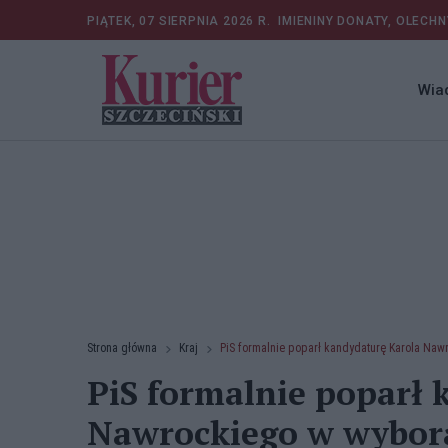
PIĄTEK, 07 SIERPNIA 2026 R.
IMIENINY DONATY, OLECHN
Wia
Strona główna
Kraj
PiS formalnie poparł kandydaturę Karola Na
PiS formalnie poparł 
Nawrockiego w wybor