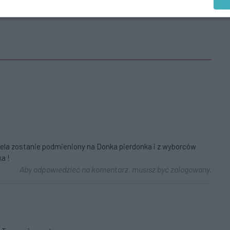
pela zostanie podmieniony na Donka pierdonka i z wyborców
a !
Aby odpowiedzieć na komentarz, musisz być zalogowany.