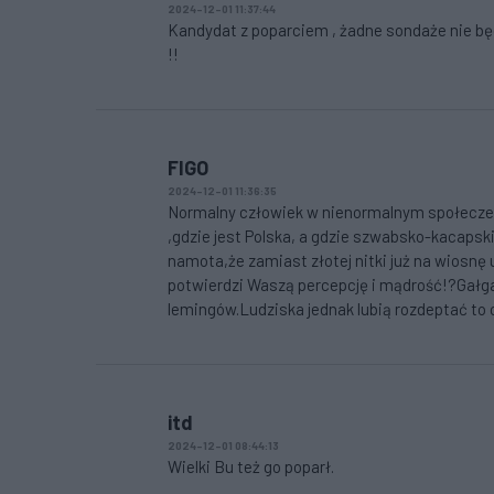
2024-12-01 11:37:44
Kandydat z poparciem , żadne sondaże nie będą
!!
FIGO
2024-12-01 11:36:35
Normalny człowiek w nienormalnym społeczeń
,gdzie jest Polska, a gdzie szwabsko-kacaps
namota,że zamiast złotej nitki już na wiosnę
potwierdzi Waszą percepcję i mądrość!?Gałg
lemingów.Ludziska jednak lubią rozdeptać to c
itd
2024-12-01 08:44:13
Wielki Bu też go poparł.