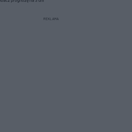
bacz prognozę na 3 dni
REKLAMA