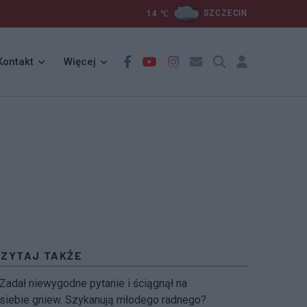
14
℃
SZCZECIN
Kontakt
Więcej
CZYTAJ TAKŻE
Zadał niewygodne pytanie i ściągnął na
siebie gniew. Szykanują młodego radnego?