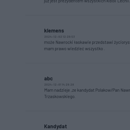
już jest prezydentem wszystkich kiboli Lechii
klemens
2024-12-02 12:29:53
może Nawrocki łaskawie przedstawi życiorysy
mam prawo wiedzieć wszystko .
abc
2024-12-01 14:28:28
Mam nadzieje ,ze kandydat Polakow/Pan Nawro
Trzaskowskiego.
Kandydat