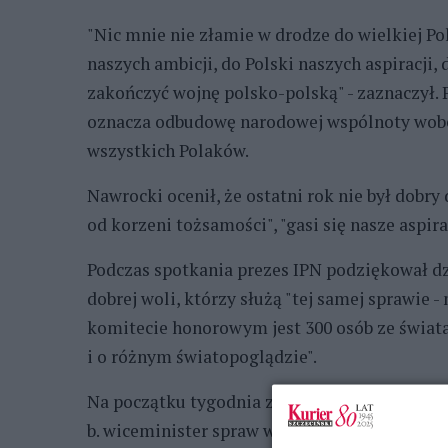
"Nic mnie nie złamie w drodze do wielkiej Pols
naszych ambicji, do Polski naszych aspiracji, 
zakończyć wojnę polsko-polską" - zaznaczył. 
oznacza odbudowę narodowej wspólnoty wobec
wszystkich Polaków.
Nawrocki ocenił, że ostatni rok nie był dobry 
od korzeni tożsamości", "gasi się nasze aspira
Podczas spotkania prezes IPN podziękował 
dobrej woli, którzy służą "tej samej sprawie -
komitecie honorowym jest 300 osób ze świata
i o różnym światopoglądzie".
Na początku tygodnia zapadła decyzja, że s
b. wiceminister spraw wewnętrznych i adminis