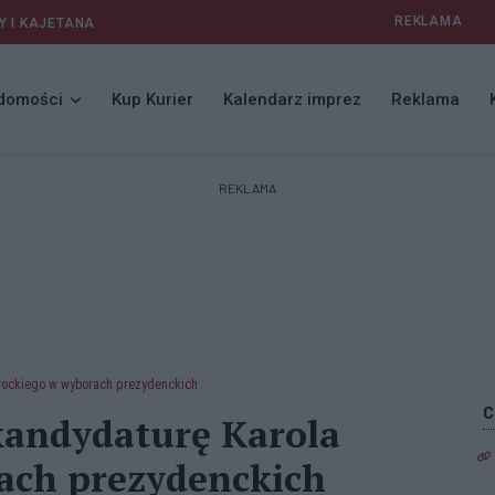
REKLAMA
Y I KAJETANA
domości
Kup Kurier
Kalendarz imprez
Reklama
REKLAMA
wrockiego w wyborach prezydenckich
kandydaturę Karola
ach prezydenckich