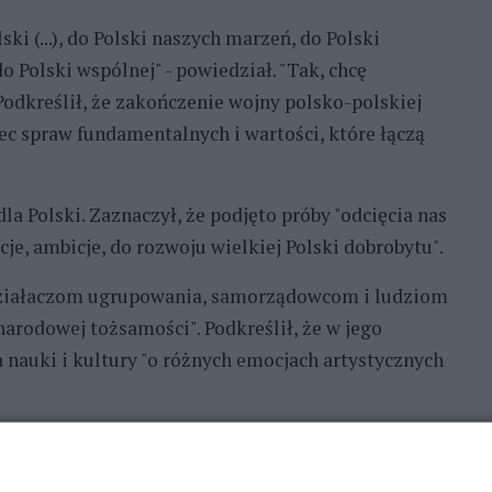
ki (...), do Polski naszych marzeń, do Polski
do Polski wspólnej" - powiedział. "Tak, chcę
Podkreślił, że zakończenie wojny polsko-polskiej
 spraw fundamentalnych i wartości, które łączą
dla Polski. Zaznaczył, że podjęto próby "odcięcia nas
cje, ambicje, do rozwoju wielkiej Polski dobrobytu".
działaczom ugrupowania, samorządowcom i ludziom
 narodowej tożsamości". Podkreślił, że w jego
 nauki i kultury "o różnych emocjach artystycznych
ztabem wyborczym Nawrockiego pokieruje poseł PiS,
tracji Paweł Szefernaker.