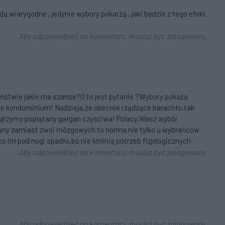
 wiarygodne , jedynie wybory pokarzą , jaki będzie z tego efekt
Aby odpowiedzieć na komentarz, musisz być zalogowany.
stwie jakie ma szanse?O to jest pytanie ?Wybory pokażą
kie kondominium! Nadzieja,że obecnie rządzące barachło,tak
 ujrzymy poplątany gałgan czyściwa! Polacy,Wasz wybór
any zamiast zwoi mózgowych to norma nie tylko u wybrańców
o im pod nogi spadło,bo nie kminią potrzeb fizjologicznych
Aby odpowiedzieć na komentarz, musisz być zalogowany.
Aby odpowiedzieć na komentarz, musisz być zalogowany.