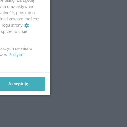
ie usług. Za zgodą
ych oraz aktywnie
watność, prosimy o
wolna i zawsze możesz
m rogu strony
.
sprzeciwić się
 naszych serwisów
esz w
Polityce
Akceptuję