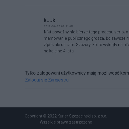
k....k
2015-10-23 09:21:45
Nikt poważny nie bierze tego procesu serio, a 
marnowanie publicznego grosza, bo zawsze mo
zipie, ale co tam. Szczury, które wyległy na u
na kolejne 4 lata
Tylko zalogowani użytkownicy mają możliwość ko
Zaloguj się
Zarejestruj
Copyright © 2022 Kurier Szczeciński sp. z o.o.
Wszelkie prawa zastrzeżone