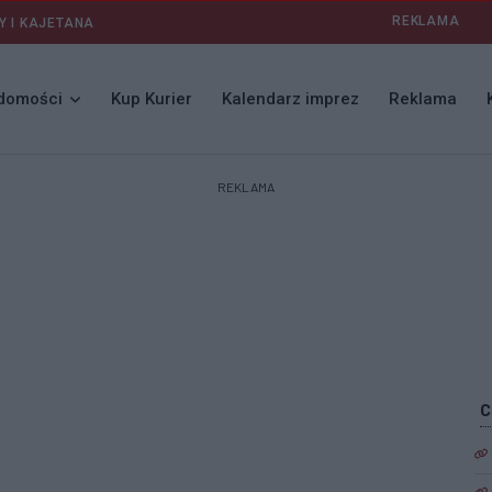
REKLAMA
Y I KAJETANA
domości
Kup Kurier
Kalendarz imprez
Reklama
REKLAMA