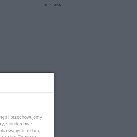
REKLAMA
stęp i przechowujemy
ory, standardowe
alizowanych reklam,