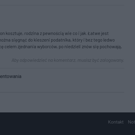
on kosztuje, rodzina z pewnością wie co i jak. Łatwe jest
żna sięgnąć do kieszeni podatnika, który i bez tego ledwo
licę celem zjednania wyborców, po niedzieli znów się pochowają,
Aby odpowiedzieć na komentarz, musisz być zalogowany.
mentowania
Kontakt
No