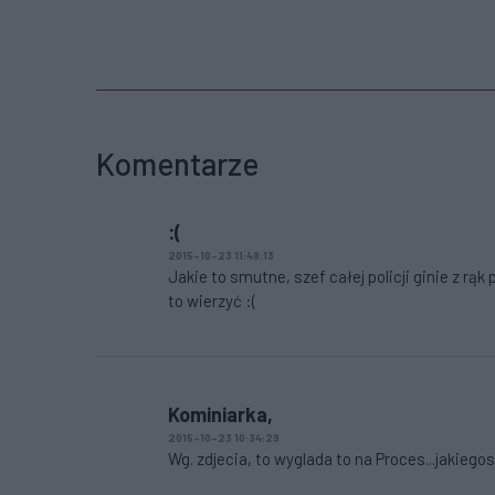
Komentarze
:(
2015-10-23 11:48:13
Jakie to smutne, szef całej policji ginie z rą
to wierzyć :(
Kominiarka,
2015-10-23 10:34:29
Wg. zdjecia, to wyglada to na Proces...jakiego