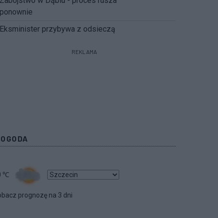
Zabójstwo w Dąbiu - proces rusza
ponownie
Eksminister przybywa z odsieczą
REKLAMA
POGODA
0
℃
bacz prognozę na 3 dni