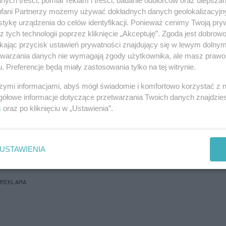
ych treści, pomiar reklam i treści, badanie odbiorców oraz ulepszan
ajmniej dwóch przypadkach kradzieży luksusowych
fani Partnerzy możemy używać dokładnych danych geolokalizacyjn
tykę urządzenia do celów identyfikacji. Ponieważ cenimy Twoją pry
zyć kierowców.
z tych technologii poprzez kliknięcie „Akceptuję”. Zgoda jest dobro
ikając przycisk ustawień prywatności znajdujący się w lewym dolny
 był przypadkową ofiarą złodziei samochodów,
etwarzania danych nie wymagają zgody użytkownika, ale masz prawo 
dopodobnie nie wiedzieli, do kogo ono należy.
. Preferencje będą miały zastosowania tylko na tej witrynie.
o to zabójstwo na zlecenie, ani żeby w ogóle w tej
szymi informacjami, abyś mógł świadomie i komfortowo korzystać z
gółowe informacje dotyczące przetwarzania Twoich danych znajdzi
s
oraz po kliknięciu w „Ustawienia”.
 lat więzienia.
(pap)
USTAWIENIA
REKLAMA