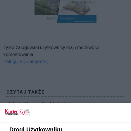
Tylko zalogowani użytkownicy mają możliwość
komentowania
Zaloguj się
Zarejestruj
CZYTAJ TAKŻE
„Arctic Voyager” z 47. dostawą
Czterdziesta dostawa LNG do Polski
Amerykański kierunek ma sens
Drogi Użytkowniku,