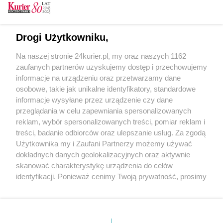
Pracodawcy komentują: Przeciętna płaca
wyższa o ponad 10% niż rok temu
Pracodawcy komentują: Płaca minimalna
Drogi Użytkowniku,
umiarkowanie wzrośnie
Na naszej stronie 24kurier.pl, my oraz naszych 1162
Pracodawcy komentują: Sezonowy spadek
zaufanych partnerów uzyskujemy dostęp i przechowujemy
bezrobocia
informacje na urządzeniu oraz przetwarzamy dane
osobowe, takie jak unikalne identyfikatory, standardowe
POGODA
informacje wysyłane przez urządzenie czy dane
przeglądania w celu zapewniania spersonalizowanych
reklam, wybór spersonalizowanych treści, pomiar reklam i
treści, badanie odbiorców oraz ulepszanie usług. Za zgodą
19
℃
Użytkownika my i Zaufani Partnerzy możemy używać
dokładnych danych geolokalizacyjnych oraz aktywnie
Zobacz prognozę na 3 dni
skanować charakterystykę urządzenia do celów
identyfikacji. Ponieważ cenimy Twoją prywatność, prosimy
o zgodę na korzystanie z tych technologii poprzez
kliknięcie „Akceptuję”. Zgoda jest dobrowolna i zawsze
możesz ją zmienić/wycofać klikając przycisk ustawień
prywatności znajdujący się w lewym dolnym rogu strony