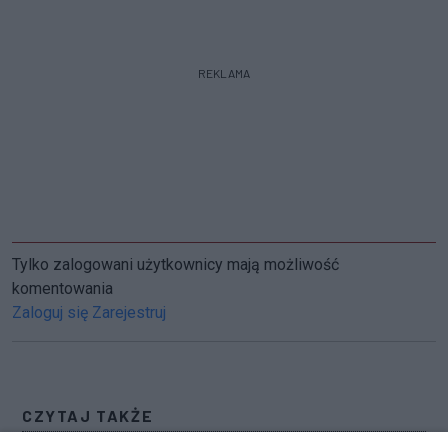
REKLAMA
Tylko zalogowani użytkownicy mają możliwość
komentowania
Zaloguj się
Zarejestruj
CZYTAJ TAKŻE