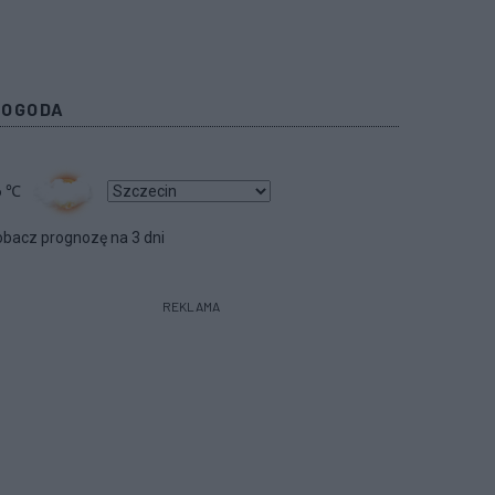
POGODA
6
℃
bacz prognozę na 3 dni
REKLAMA