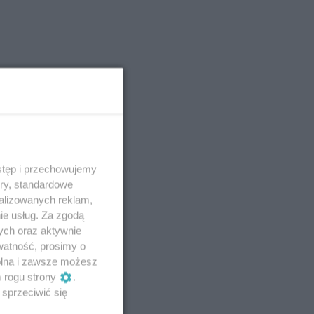
stęp i przechowujemy
ory, standardowe
alizowanych reklam,
ie usług. Za zgodą
ych oraz aktywnie
watność, prosimy o
wolna i zawsze możesz
m rogu strony
.
sprzeciwić się