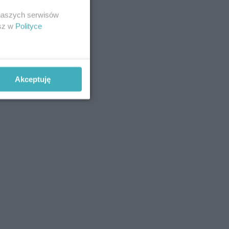
 naszych serwisów
esz w
Polityce
Akceptuję