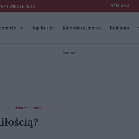
REKLAMA
AWY I WINCENTEGO
domości
Kup Kurier
Kalendarz imprez
Reklama
REKLAMA
 – kto go obdarzy miłością?
iłością?