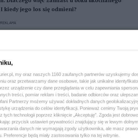
ym. Dlaczego więc zamiast u boku ukochanego
I kiedy jego los się odmieni?
REKLAMA
ty, na próbę, do domu tymczasowego. Niestety
odczas nieobecności opiekuna – znów jest
niku,
kurier.pl, my oraz naszych 1160 zaufanych partnerów uzyskujemy do
ch – opowiada wolontariuszka. – Jest bardzo
niu oraz przetwarzamy dane osobowe, takie jak unikalne identyfikat
stawicieli swojego gatunku. Uwielbia piłeczki
przez urządzenie czy dane przeglądania w celu zapewniania sperson
do góry na wysokość ok. 1,5 m – taki trochę psi
ych treści, pomiar reklam i treści, badanie odbiorców oraz ulepszan
fani Partnerzy możemy używać dokładnych danych geolokalizacyjn
ym wcięciu w talii i długich patyczkowatych łapach.
tykę urządzenia do celów identyfikacji. Ponieważ cenimy Twoją pry
 jedynie za odpowiednim wynagrodzeniem. Jak dla
z tych technologii poprzez kliknięcie „Akceptuję”. Zgoda jest dobro
fił do schroniska? Kiedy Sid zostaje w domu sam,
ikając przycisk ustawień prywatności znajdujący się w lewym dolny
etwarzania danych nie wymagają zgody użytkownika, ale masz prawo 
acował z nim w tej kwestii i nie nauczył właściwych
. Preferencje będą miały zastosowania tylko na tej witrynie.