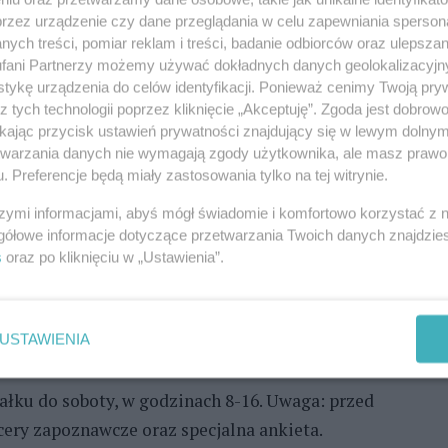
je się bezpiecznie. Poza tym wykazuje zachowania
przez urządzenie czy dane przeglądania w celu zapewniania sperson
ych treści, pomiar reklam i treści, badanie odbiorców oraz ulepszan
u bez małych dzieci i innych zwierząt. Ma swoje
fani Partnerzy możemy używać dokładnych danych geolokalizacyjn
okazuje tylko tym, których naprawdę dobrze pozna.
tykę urządzenia do celów identyfikacji. Ponieważ cenimy Twoją pry
z tych technologii poprzez kliknięcie „Akceptuję”. Zgoda jest dobro
łody, zdrowy, zaszczepiony, wykastrowany, a więc
ikając przycisk ustawień prywatności znajdujący się w lewym dolny
etwarzania danych nie wymagają zgody użytkownika, ale masz prawo 
. Preferencje będą miały zastosowania tylko na tej witrynie.
rzy bliższym poznaniu pokazuje swoją łagodniejszą
szymi informacjami, abyś mógł świadomie i komfortowo korzystać z
 część naszych wolontariuszy - w schronisku mówią o
gółowe informacje dotyczące przetwarzania Twoich danych znajdzi
s
oraz po kliknięciu w „Ustawienia”.
00/26) - lub jakąkolwiek inną psinę lub kocinę w
skiem dla Bezdomnych Zwierząt w Szczecinie (ul.
USTAWIENIA
-mail: schronisko@schronisko.szczecin.pl).
ałku do soboty, w godzinach 8-16. Uwaga: przed
ry zapoznawcze oraz specjalna ankieta.