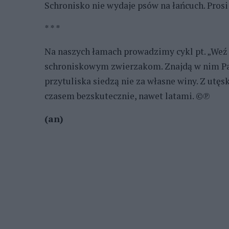
Schronisko nie wydaje psów na łańcuch. Prosi
* * *
Na naszych łamach prowadzimy cykl pt. „We
schroniskowym zwierzakom. Znajdą w nim Pań
przytuliska siedzą nie za własne winy. Z utęs
czasem bezskutecznie, nawet latami. ©℗
(an)