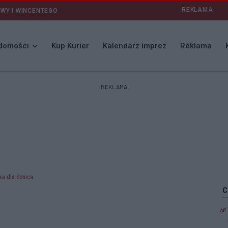
REKLAMA
AWY I WINCENTEGO
domości
Kup Kurier
Kalendarz imprez
Reklama
REKLAMA
ka dla Sonica