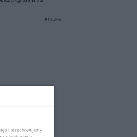
bacz prognozę na 3 dni
REKLAMA
stęp i przechowujemy
ory, standardowe