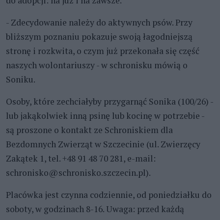
do adopcji: na już i na zawsze.
- Zdecydowanie należy do aktywnych psów. Przy
bliższym poznaniu pokazuje swoją łagodniejszą
stronę i rozkwita, o czym już przekonała się część
naszych wolontariuszy - w schronisku mówią o
Soniku.
Osoby, które zechciałyby przygarnąć Sonika (100/26) -
lub jakąkolwiek inną psinę lub kocinę w potrzebie -
są proszone o kontakt ze Schroniskiem dla
Bezdomnych Zwierząt w Szczecinie (ul. Zwierzęcy
Zakątek 1, tel. +48 91 48 70 281, e-mail:
schronisko@schronisko.szczecin.pl).
Placówka jest czynna codziennie, od poniedziałku do
soboty, w godzinach 8-16. Uwaga: przed każdą