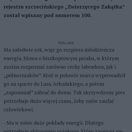
rejestru szczecińskiego „Zwierzęcego Zakątka”
został wpisany pod numerem 100.
REKLAMA
Ma zaledwie rok, więc go rozpiera młodzieńcza
energia. Mowa o biszkoptowym psiaku, w którym
można rozpoznać zarówno cechy labradora, jak i
„północniaków”. Ktoś w połowie marca wyprowadził
go na spacer do Lasu Arkońskiego, a potem
„zapomniał” zabrać do domu. Tak skrzywdzony pies
potrzebuje dużo więcej czasu, żeby znów zaufać
człowiekowi.
- Ma w sobie duże pokłady energii. Dlatego
potrzebuje aktywnego opiekuna, który zapewni mu