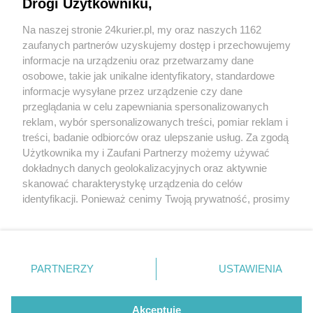
Drogi Użytkowniku,
„35 posterunek”, czyli co w szkole piszczy
Na naszej stronie 24kurier.pl, my oraz naszych 1162
Pierwsza 9-tka na Wyspach
zaufanych partnerów uzyskujemy dostęp i przechowujemy
eLO – Siema młodzi redaktorzy ze Szczecinka!
informacje na urządzeniu oraz przetwarzamy dane
osobowe, takie jak unikalne identyfikatory, standardowe
POGODA
informacje wysyłane przez urządzenie czy dane
przeglądania w celu zapewniania spersonalizowanych
reklam, wybór spersonalizowanych treści, pomiar reklam i
treści, badanie odbiorców oraz ulepszanie usług. Za zgodą
19
℃
Użytkownika my i Zaufani Partnerzy możemy używać
dokładnych danych geolokalizacyjnych oraz aktywnie
Zobacz prognozę na 3 dni
skanować charakterystykę urządzenia do celów
identyfikacji. Ponieważ cenimy Twoją prywatność, prosimy
o zgodę na korzystanie z tych technologii poprzez
kliknięcie „Akceptuję”. Zgoda jest dobrowolna i zawsze
możesz ją zmienić/wycofać klikając przycisk ustawień
prywatności znajdujący się w lewym dolnym rogu strony
PARTNERZY
USTAWIENIA
Copyright © 2022 Kurier Szczeciński sp. z o.o.
. Niektóre rodzaje przetwarzania danych nie wymagają
Wszelkie prawa zastrzeżone
zgody użytkownika, ale masz prawo sprzeciwić się
Kontakt
Nota wydawnicza
Nota prawna
takiemu przetwarzaniu. Preferencje będą miały
Akceptuję