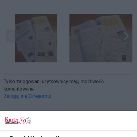
Tylko zalogowani użytkownicy mają możliwość
komentowania
Zaloguj się
Zarejestruj
CZYTAJ TAKŻE