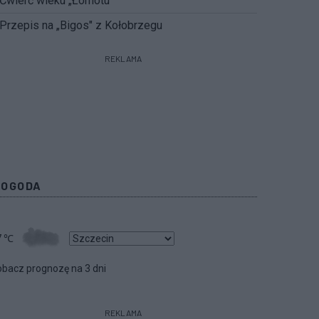
Ćwierć wieku „Łomotu”
Przepis na „Bigos" z Kołobrzegu
REKLAMA
POGODA
7
℃
bacz prognozę na 3 dni
REKLAMA