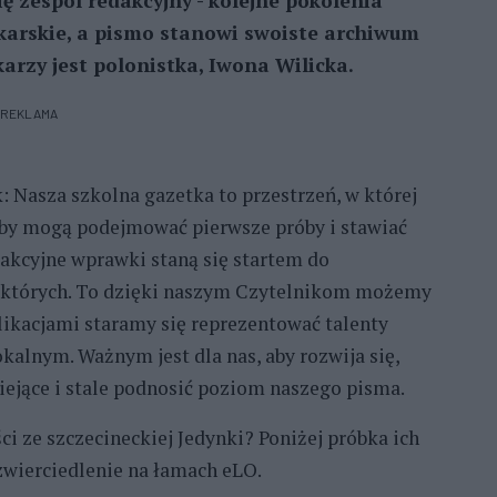
ię zespól redakcyjny - kolejne pokolenia
ikarskie, a pismo stanowi swoiste archiwum
arzy jest polonistka, Iwona Wilicka.
REKLAMA
: Nasza szkolna gazetka to przestrzeń, w której
by mogą podejmować pierwsze próby i stawiać
dakcyjne wprawki staną się startem do
niektórych. To dzięki naszym Czytelnikom możemy
blikacjami staramy się reprezentować talenty
alnym. Ważnym jest dla nas, aby rozwija się,
iejące i stale podnosić poziom naszego pisma.
ci ze szczecineckiej Jedynki? Poniżej próbka ich
zwierciedlenie na łamach eLO.