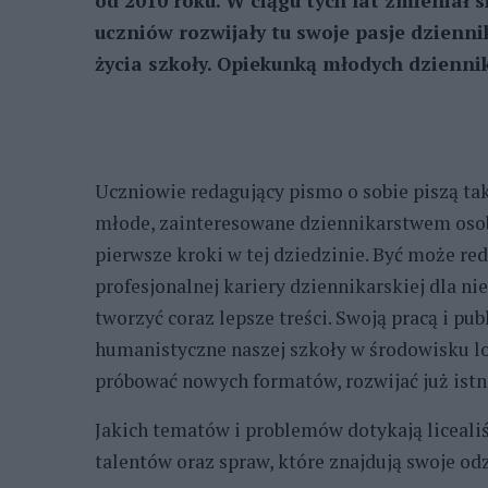
od 2010 roku. W ciągu tych lat zmieniał s
uczniów rozwijały tu swoje pasje dzienn
życia szkoły. Opiekunką młodych dziennik
Uczniowie redagujący pismo o sobie piszą tak
młode, zainteresowane dziennikarstwem oso
pierwsze kroki w tej dziedzinie. Być może re
profesjonalnej kariery dziennikarskiej dla 
tworzyć coraz lepsze treści. Swoją pracą i pu
humanistyczne naszej szkoły w środowisku lok
próbować nowych formatów, rozwijać już istn
Jakich tematów i problemów dotykają licealiś
talentów oraz spraw, które znajdują swoje od