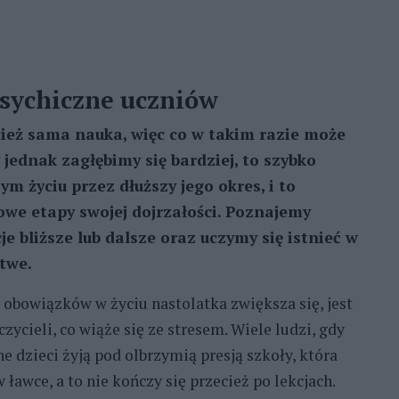
sychiczne uczniów
ecież sama nauka, więc co w takim razie może
 jednak zagłębimy się bardziej, to szybko
m życiu przez dłuższy jego okres, i to
owe etapy swojej dojrzałości. Poznajemy
e bliższe lub dalsze oraz uczymy się istnieć w
atwe.
ć obowiązków w życiu nastolatka zwiększa się, jest
zycieli, co wiąże się ze stresem. Wiele ludzi, gdy
ne dzieci żyją pod olbrzymią presją szkoły, która
ławce, a to nie kończy się przecież po lekcjach.