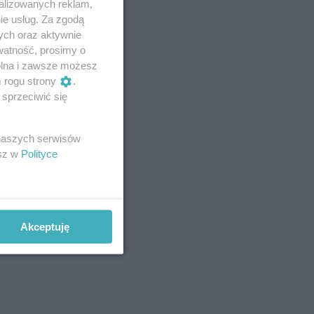
alizowanych reklam,
ie usług. Za zgodą
ych oraz aktywnie
watność, prosimy o
wolna i zawsze możesz
m rogu strony
.
sprzeciwić się
 naszych serwisów
esz w
Polityce
Akceptuję