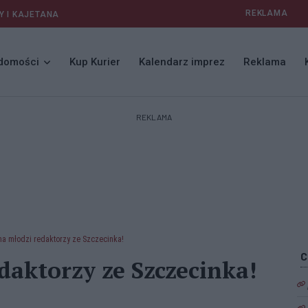
REKLAMA
Y I KAJETANA
domości
Kup Kurier
Kalendarz imprez
Reklama
REKLAMA
a młodzi redaktorzy ze Szczecinka!
daktorzy ze Szczecinka!