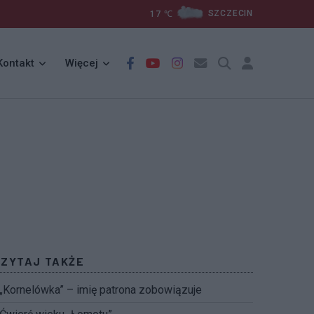
17
℃
SZCZECIN
Kontakt
Więcej
CZYTAJ TAKŻE
„Kornelówka” – imię patrona zobowiązuje