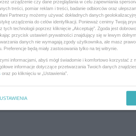
przez urządzenie czy dane przeglądania w celu zapewniania sperson
żliwe. Jedna osoba może być bardziej podatna na te
ych treści, pomiar reklam i treści, badanie odbiorców oraz ulepszan
nny i na swój własny sposób radzi sobie ze szkołą i
fani Partnerzy możemy używać dokładnych danych geolokalizacyjn
tykę urządzenia do celów identyfikacji. Ponieważ cenimy Twoją pry
ciężki, ale też pod wieloma względami piękny
z tych technologii poprzez kliknięcie „Akceptuję”. Zgoda jest dobro
 i nie bójmy się prosić o pomoc, gdy jest źle, gdy
ikając przycisk ustawień prywatności znajdujący się w lewym dolny
etwarzania danych nie wymagają zgody użytkownika, ale masz prawo 
. Preferencje będą miały zastosowania tylko na tej witrynie.
szymi informacjami, abyś mógł świadomie i komfortowo korzystać z
gółowe informacje dotyczące przetwarzania Twoich danych znajdzi
s
oraz po kliknięciu w „Ustawienia”.
liceum?
REKLAMA
USTAWIENIA