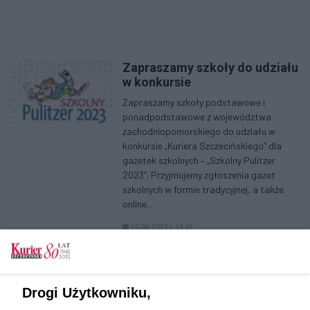
Zapraszamy szkoły do udziału
w konkursie
Zapraszamy szkoły podstawowe i
ponadpodstawowe z województwa
zachodniopomorskiego do udziału w
konkursie „Kuriera Szczecińskiego” dla
gazetek szkolnych – „Szkolny Pulitzer
2023”. Przyjmujemy zgłoszenia gazet
szkolnych w formie tradycyjnej, a także
online...
20.06.2023 r. 13:15
Pierwsza
prev
(aktualna)
>>
««
«
1
2
3
4
5
»
Drogi Użytkowniku,