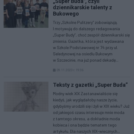
„Super Buda", czyli
dziennikarskie talenty z
Bukowego
Trzy „Szkolne Pulitzery” zobowiązują.
I motywują do dalszego redagowania
„Super Budy”, choć zespół dziennikarski się
zmienia. Gazetka, która jest wydawana
w Szkole Podstawowej nr 74 przy ul.
Seledynowej na osiedlu Bukowym
w Szczecinie, ma już ponad dekadę...
09.11.2023 r. 19:36
Teksty z gazetki „Super Buda”
Modny wiek XIX Zastanawialiście się
kiedyś, jak wyglądałoby nasze życie,
gdybyśmy urodzili się i żyli w XIX wieku? Już
od jakiegoś czasu interesuje mnie moda
z tamtego okresu, a dokładnie moda
kobieca i ona będzie tematem tego
artykułu. Dla naszych XIX-wiecznych...