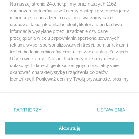
Na naszej stronie 24kurier.pl, my oraz naszych 1162
zaufanych partnerów uzyskujemy dostęp i przechowujemy
informacje na urządzeniu oraz przetwarzamy dane
osobowe, takie jak unikalne identyfikatory, standardowe
informacje wysyłane przez urządzenie czy dane
przeglądania w celu zapewniania spersonalizowanych
reklam, wybór spersonalizowanych treści, pomiar reklam i
treści, badanie odbiorców oraz ulepszanie usług. Za zgodą
Użytkownika my i Zaufani Partnerzy możemy używać
dokładnych danych geolokalizacyjnych oraz aktywnie
skanować charakterystykę urządzenia do celów
identyfikacji. Ponieważ cenimy Twoją prywatność, prosimy
o zgodę na korzystanie z tych technologii poprzez
kliknięcie „Akceptuję”. Zgoda jest dobrowolna i zawsze
możesz ją zmienić/wycofać klikając przycisk ustawień
prywatności znajdujący się w lewym dolnym rogu strony
PARTNERZY
Copyright © 2022 Kurier Szczeciński sp. z o.o.
USTAWIENIA
. Niektóre rodzaje przetwarzania danych nie wymagają
Wszelkie prawa zastrzeżone
zgody użytkownika, ale masz prawo sprzeciwić się
Kontakt
Nota wydawnicza
Nota prawna
takiemu przetwarzaniu. Preferencje będą miały
Akceptuję
zastosowania tylko na tej witrynie.
Polityka prywatności
Reklama