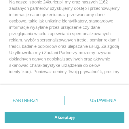
Na naszej stronie 24kurier.pl, my oraz naszych 1162
zaufanych partnerów uzyskujemy dostęp i przechowujemy
informacje na urządzeniu oraz przetwarzamy dane
osobowe, takie jak unikalne identyfikatory, standardowe
informacje wysyłane przez urządzenie czy dane
przeglądania w celu zapewniania spersonalizowanych
reklam, wybór spersonalizowanych treści, pomiar reklam i
treści, badanie odbiorców oraz ulepszanie usług. Za zgodą
Użytkownika my i Zaufani Partnerzy możemy używać
dokładnych danych geolokalizacyjnych oraz aktywnie
skanować charakterystykę urządzenia do celów
identyfikacji. Ponieważ cenimy Twoją prywatność, prosimy
o zgodę na korzystanie z tych technologii poprzez
kliknięcie „Akceptuję”. Zgoda jest dobrowolna i zawsze
możesz ją zmienić/wycofać klikając przycisk ustawień
prywatności znajdujący się w lewym dolnym rogu strony
PARTNERZY
Copyright © 2022 Kurier Szczeciński sp. z o.o.
USTAWIENIA
. Niektóre rodzaje przetwarzania danych nie wymagają
Wszelkie prawa zastrzeżone
zgody użytkownika, ale masz prawo sprzeciwić się
Kontakt
Nota wydawnicza
Nota prawna
takiemu przetwarzaniu. Preferencje będą miały
Akceptuję
zastosowania tylko na tej witrynie.
Polityka prywatności
Reklama