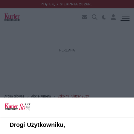
PIĄTEK, 7 SIERPNIA 2026R.
REKLAMA
Strona główna
Akcje Kuriera
Szkolny Pulitzer 2023
Pierwsza
prev
(aktualna)
>>
««
«
1
2
3
4
5
»
Drogi Użytkowniku,