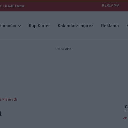
REKLAMA
Y I KAJETANA
domości
Kup Kurier
Kalendarz imprez
Reklama
REKLAMA
uż w Baniach
h