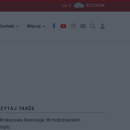
14
℃
SZCZECIN
Kontakt
Więcej
CZYTAJ TAKŻE
Krokusowa Rewolucja. W mistrzowskim
stylu