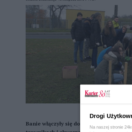
Drogi Użytkow
Banie włączyły się do „Krokusowej rewoluc
Na naszej stronie 24