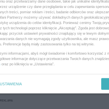
pamiętniającym poległych żołnierzy wiosną
niu oraz przetwarzamy dane osobowe, takie jak unikalne identyfikat
przez urządzenie czy dane przeglądania w celu zapewniania sperson
ych treści, pomiar reklam i treści, badanie odbiorców oraz ulepszan
fani Partnerzy możemy używać dokładnych danych geolokalizacyjn
REKLAMA
tykę urządzenia do celów identyfikacji. Ponieważ cenimy Twoją pry
z tych technologii poprzez kliknięcie „Akceptuję”. Zgoda jest dobro
ikając przycisk ustawień prywatności znajdujący się w lewym dolny
Publicznego w Baniach, którzy własnymi rękami
etwarzania danych nie wymagają zgody użytkownika, ale masz prawo 
m panie z miejscowego Koła Gospodyń Wiejskich.
. Preferencje będą miały zastosowania tylko na tej witrynie.
iasteczku „Kurier Szczeciński” wraz z Wojewódzkim
szymi informacjami, abyś mógł świadomie i komfortowo korzystać z
gółowe informacje dotyczące przetwarzania Twoich danych znajdzi
 Wodnej. Resztę zakupił Urząd Gminy w Baniach.
s
oraz po kliknięciu w „Ustawienia”.
USTAWIENIA
REKLAMA