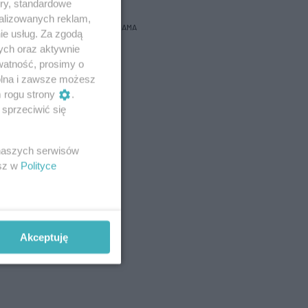
ory, standardowe
alizowanych reklam,
REKLAMA
ie usług. Za zgodą
ych oraz aktywnie
watność, prosimy o
wolna i zawsze możesz
m rogu strony
.
sprzeciwić się
 naszych serwisów
esz w
Polityce
Akceptuję