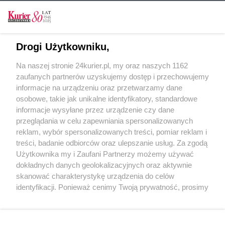
CZYTAJ TAKŻE
Armatorzy promowi się promują
Drogi Użytkowniku,
REGATY. Morskie stowarzyszenia zapraszają
Na naszej stronie 24kurier.pl, my oraz naszych 1162
Jedni sadzą krokusy, inni łowią ryby [GALERIA,
zaufanych partnerów uzyskujemy dostęp i przechowujemy
FILM]
informacje na urządzeniu oraz przetwarzamy dane
osobowe, takie jak unikalne identyfikatory, standardowe
POGODA
informacje wysyłane przez urządzenie czy dane
przeglądania w celu zapewniania spersonalizowanych
reklam, wybór spersonalizowanych treści, pomiar reklam i
treści, badanie odbiorców oraz ulepszanie usług. Za zgodą
17
℃
Użytkownika my i Zaufani Partnerzy możemy używać
dokładnych danych geolokalizacyjnych oraz aktywnie
Zobacz prognozę na 3 dni
skanować charakterystykę urządzenia do celów
identyfikacji. Ponieważ cenimy Twoją prywatność, prosimy
o zgodę na korzystanie z tych technologii poprzez
kliknięcie „Akceptuję”. Zgoda jest dobrowolna i zawsze
możesz ją zmienić/wycofać klikając przycisk ustawień