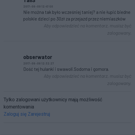
2017-08-09 12:47:50
Nie można tak było wcześniej taniej? a nie łupić biedne
polskie dzieci po 30zł za przejazd przez niemiaszków
Aby odpowiedzieć na komentarz, musisz być
zalogowany.
obserwator
2017-08-08 12:32:27
Dość tej hulanki i swawoli.Sodoma i gomora.
Aby odpowiedzieć na komentarz, musisz być
zalogowany.
Tylko zalogowani użytkownicy mają możliwość
komentowania
Zaloguj się
Zarejestruj