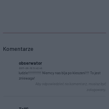
Komentarze
obserwator
2017-08-10 11:42:45
ludzie!!!!!!!!!!! Niemcy nas bija po kieszeni!!! To jest
zniewaga!
Aby odpowiedzieć na komentarz, musisz być
zalogowany.
TallS