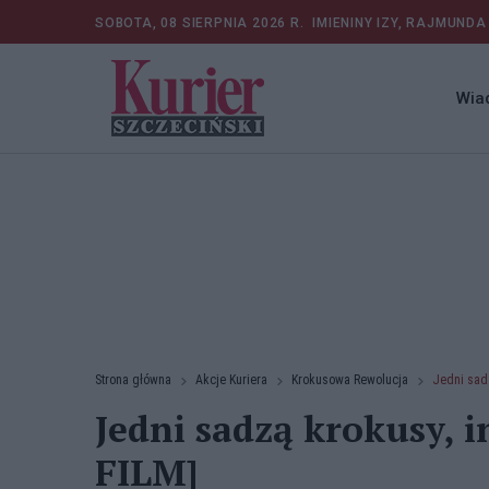
SOBOTA, 08 SIERPNIA 2026 R.
IMIENINY IZY, RAJMUNDA
Wia
Strona główna
Akcje Kuriera
Krokusowa Rewolucja
Jedni sadz
Jedni sadzą krokusy, 
FILM]