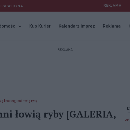
REKLAMA
 I SEWERYNA
domości
Kup Kurier
Kalendarz imprez
Reklama
REKLAMA
ą krokusy, inni łowią ryby
inni łowią ryby [GALERIA,