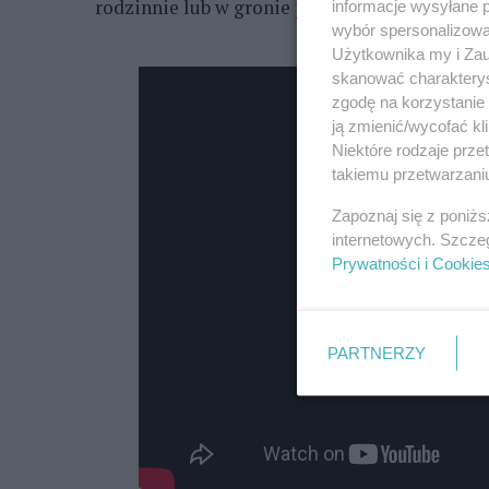
rodzinnie lub w gronie przyjaciół i znajomyc
informacje wysyłane 
wybór spersonalizowan
Użytkownika my i Zau
skanować charakterys
zgodę na korzystanie 
ją zmienić/wycofać kl
Niektóre rodzaje prz
takiemu przetwarzaniu
Zapoznaj się z poniż
internetowych. Szcze
Prywatności i Cookie
PARTNERZY