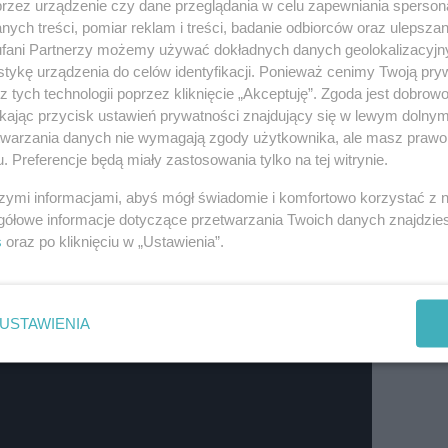
h spędzać wolny czas.
przez urządzenie czy dane przeglądania w celu zapewniania sperson
ych treści, pomiar reklam i treści, badanie odbiorców oraz ulepszan
fani Partnerzy możemy używać dokładnych danych geolokalizacyjn
tykę urządzenia do celów identyfikacji. Ponieważ cenimy Twoją pry
z tych technologii poprzez kliknięcie „Akceptuję”. Zgoda jest dobro
ikając przycisk ustawień prywatności znajdujący się w lewym dolny
etwarzania danych nie wymagają zgody użytkownika, ale masz prawo 
. Preferencje będą miały zastosowania tylko na tej witrynie.
szymi informacjami, abyś mógł świadomie i komfortowo korzystać z
gółowe informacje dotyczące przetwarzania Twoich danych znajdzi
s
oraz po kliknięciu w „Ustawienia”.
USTAWIENIA