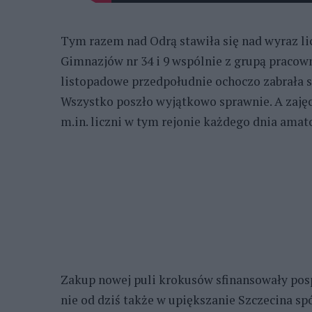
Tym razem nad Odrą stawiła się nad wyraz li
Gimnazjów nr 34 i 9 wspólnie z grupą pracow
listopadowe przedpołudnie ochoczo zabrała s
Wszystko poszło wyjątkowo sprawnie. A zaję
m.in. liczni w tym rejonie każdego dnia amat
Zakup nowej puli krokusów sfinansowały posp
nie od dziś także w upiększanie Szczecina spó