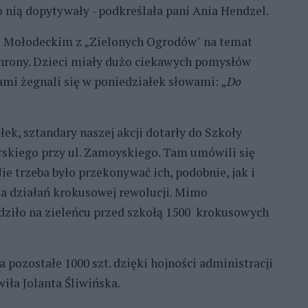
 o nią dopytywały - podkreślała pani Ania Hendzel.
 Mołodeckim z „Zielonych Ogrodów" na temat
ochrony. Dzieci miały dużo ciekawych pomysłów
rami żegnali się w poniedziałek słowami:
„Do
ek, sztandary naszej akcji dotarły do Szkoły
rskiego przy ul. Zamoyskiego. Tam umówili się
e trzeba było przekonywać ich, podobnie, jak i
ia działań krokusowej rewolucji. Mimo
adziło na zieleńcu przed szkołą 1500 krokusowych
a pozostałe 1000 szt. dzięki hojności administracji
ła Jolanta Śliwińska.