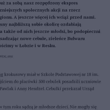
 już za sobą nasz rozpędzony ekspres
czniejszych społecznych akcji na rzecz
egionu. A jeszcze więcej ich wciąż przed nami.
ny najbliższą sobie okolicę ozdabiają
 a także od nich jeszcze młodsi, bo podopieczni
osadzając nowe cebule, zieleńce Bulwaru
ścimy w Łobzie i w Resku.
REKLAMA
ąg krokusowy miał w Szkole Podstawowej nr 18 im.
jściem do placówki 500 cebulek posadzili uczniowie
y Pawlak i Anny Hendzel. Cebulki przekazał Urząd
 w tym roku sądzą je młodsze dzieci. Nie mogły się