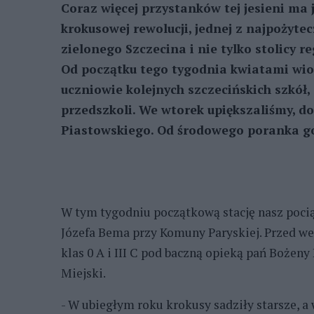
Coraz więcej przystanków tej jesieni ma
krokusowej rewolucji, jednej z najpożyte
zielonego Szczecina i nie tylko stolicy r
Od początku tego tygodnia kwiatami wios
uczniowie kolejnych szczecińskich szkół,
przedszkoli. We wtorek upiększaliśmy, d
Piastowskiego. Od środowego poranka go
W tym tygodniu początkową stację nasz poci
Józefa Bema przy Komuny Paryskiej. Przed we
klas 0 A i III C pod baczną opieką pań Bożen
Miejski.
- W ubiegłym roku krokusy sadziły starsze, a