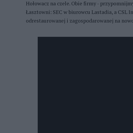
Hołowacz na czele. Obie firmy - przypomnijmy
Łasztowni: SEC w biurowcu Lastadia, a CSL In
odrestaurowanej i zagospodarowanej na nowo 