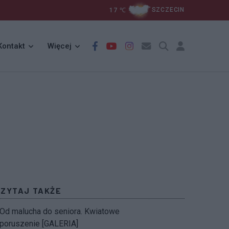
17
℃
SZCZECIN
Kontakt
Więcej
CZYTAJ TAKŻE
Od malucha do seniora. Kwiatowe
poruszenie [GALERIA]