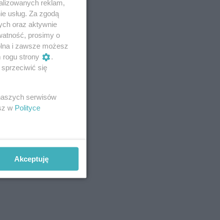
alizowanych reklam,
ie usług. Za zgodą
ych oraz aktywnie
watność, prosimy o
wolna i zawsze możesz
m rogu strony
.
sprzeciwić się
 naszych serwisów
esz w
Polityce
Akceptuję