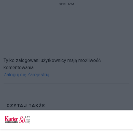
REKLAMA
Tylko zalogowani użytkownicy mają możliwość
komentowania
Zaloguj się
Zarejestruj
CZYTAJ TAKŻE
Polacy szukają alternatyw dla rosnących
kosztów transportu. Na popularności zyskują
rowery. Analiza OLX