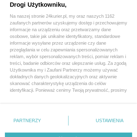
Drogi Użytkowniku,
Szczerze o otyłości [FILM]
Na naszej stronie 24kurier.pl, my oraz naszych 1162
Polak rekordzistą świata w 20-krotnym
zaufanych partnerów uzyskujemy dostęp i przechowujemy
Ironmanie Continuous
informacje na urządzeniu oraz przetwarzamy dane
osobowe, takie jak unikalne identyfikatory, standardowe
POGODA
informacje wysyłane przez urządzenie czy dane
przeglądania w celu zapewniania spersonalizowanych
reklam, wybór spersonalizowanych treści, pomiar reklam i
treści, badanie odbiorców oraz ulepszanie usług. Za zgodą
28
℃
Użytkownika my i Zaufani Partnerzy możemy używać
dokładnych danych geolokalizacyjnych oraz aktywnie
Zobacz prognozę na 3 dni
skanować charakterystykę urządzenia do celów
identyfikacji. Ponieważ cenimy Twoją prywatność, prosimy
o zgodę na korzystanie z tych technologii poprzez
kliknięcie „Akceptuję”. Zgoda jest dobrowolna i zawsze
możesz ją zmienić/wycofać klikając przycisk ustawień
prywatności znajdujący się w lewym dolnym rogu strony
Copyright © 2022 Kurier Szczeciński sp. z o.o.
PARTNERZY
USTAWIENIA
. Niektóre rodzaje przetwarzania danych nie wymagają
Wszelkie prawa zastrzeżone
zgody użytkownika, ale masz prawo sprzeciwić się
Kontakt
Nota wydawnicza
Nota prawna
takiemu przetwarzaniu. Preferencje będą miały