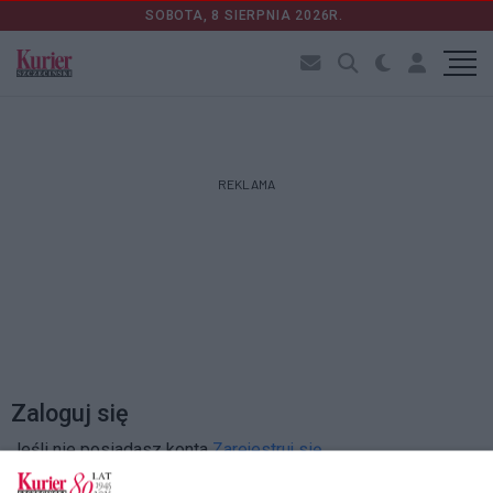
SOBOTA, 8 SIERPNIA 2026R.
REKLAMA
Zaloguj się
Jeśli nie posiadasz konta
Zarejestruj się