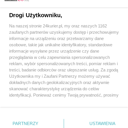
Email
Drogi Użytkowniku,
Na naszej stronie 24kurier.pl, my oraz naszych 1162
Hasło
zaufanych partnerów uzyskujemy dostęp i przechowujemy
informacje na urządzeniu oraz przetwarzamy dane
osobowe, takie jak unikalne identyfikatory, standardowe
informacje wysyłane przez urządzenie czy dane
Zapamiętać?
przeglądania w celu zapewniania spersonalizowanych
reklam, wybór spersonalizowanych treści, pomiar reklam i
Zaloguj
treści, badanie odbiorców oraz ulepszanie usług. Za zgodą
Użytkownika my i Zaufani Partnerzy możemy używać
Zapomniałem hasła
dokładnych danych geolokalizacyjnych oraz aktywnie
skanować charakterystykę urządzenia do celów
identyfikacji. Ponieważ cenimy Twoją prywatność, prosimy
o zgodę na korzystanie z tych technologii poprzez
kliknięcie „Akceptuję”. Zgoda jest dobrowolna i zawsze
możesz ją zmienić/wycofać klikając przycisk ustawień
prywatności znajdujący się w lewym dolnym rogu strony
PARTNERZY
Copyright © 2022 Kurier Szczeciński sp. z o.o.
USTAWIENIA
. Niektóre rodzaje przetwarzania danych nie wymagają