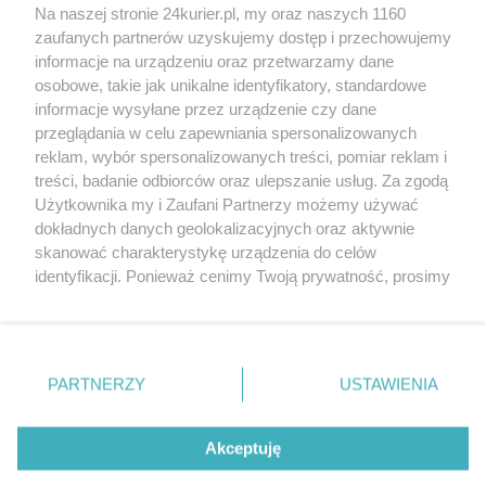
Na naszej stronie 24kurier.pl, my oraz naszych 1160
Europejski Komitet Regionów poszukuje
zaufanych partnerów uzyskujemy dostęp i przechowujemy
kandydata na sekretarza generalnego
informacje na urządzeniu oraz przetwarzamy dane
osobowe, takie jak unikalne identyfikatory, standardowe
POGODA
informacje wysyłane przez urządzenie czy dane
przeglądania w celu zapewniania spersonalizowanych
reklam, wybór spersonalizowanych treści, pomiar reklam i
treści, badanie odbiorców oraz ulepszanie usług. Za zgodą
26
℃
Użytkownika my i Zaufani Partnerzy możemy używać
dokładnych danych geolokalizacyjnych oraz aktywnie
Zobacz prognozę na 3 dni
skanować charakterystykę urządzenia do celów
identyfikacji. Ponieważ cenimy Twoją prywatność, prosimy
o zgodę na korzystanie z tych technologii poprzez
kliknięcie „Akceptuję”. Zgoda jest dobrowolna i zawsze
możesz ją zmienić/wycofać klikając przycisk ustawień
prywatności znajdujący się w lewym dolnym rogu strony
Copyright © 2022 Kurier Szczeciński sp. z o.o.
PARTNERZY
USTAWIENIA
. Niektóre rodzaje przetwarzania danych nie wymagają
Wszelkie prawa zastrzeżone
zgody użytkownika, ale masz prawo sprzeciwić się
Kontakt
Nota wydawnicza
Nota prawna
takiemu przetwarzaniu. Preferencje będą miały
Akceptuję
zastosowania tylko na tej witrynie.
Polityka prywatności
Reklama