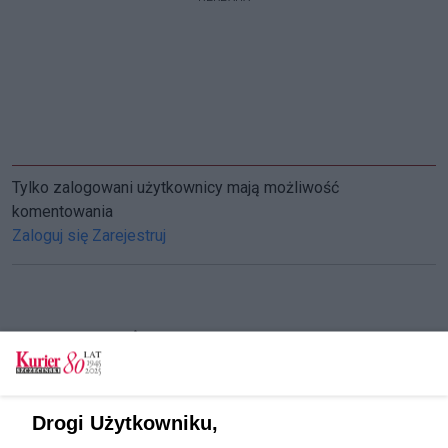
Tylko zalogowani użytkownicy mają możliwość
komentowania
Zaloguj się
Zarejestruj
CZYTAJ TAKŻE
Polak rekordzistą świata w 20-krotnym
Ironmanie Continuous
Drogi Użytkowniku,
PAP uruchamia newsletter informacyjny