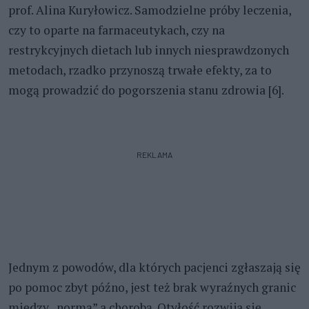
prof. Alina Kuryłowicz. Samodzielne próby leczenia,
czy to oparte na farmaceutykach, czy na
restrykcyjnych dietach lub innych niesprawdzonych
metodach, rzadko przynoszą trwałe efekty, za to
mogą prowadzić do pogorszenia stanu zdrowia [6].
REKLAMA
Jednym z powodów, dla których pacjenci zgłaszają się
po pomoc zbyt późno, jest też brak wyraźnych granic
między „normą” a chorobą. Otyłość rozwija się