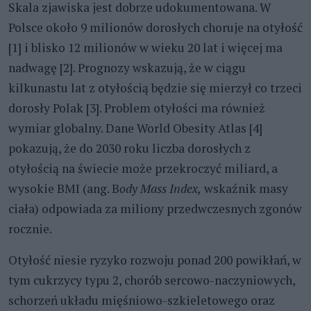
Skala zjawiska jest dobrze udokumentowana. W
Polsce około 9 milionów dorosłych choruje na otyłość
[1] i blisko 12 milionów w wieku 20 lat i więcej ma
nadwagę [2]. Prognozy wskazują, że w ciągu
kilkunastu lat z otyłością będzie się mierzył co trzeci
dorosły Polak [3]. Problem otyłości ma również
wymiar globalny. Dane World Obesity Atlas [4]
pokazują, że do 2030 roku liczba dorosłych z
otyłością na świecie może przekroczyć miliard, a
wysokie BMI (ang. B
ody Mass Index,
wskaźnik masy
ciała) odpowiada za miliony przedwczesnych zgonów
rocznie.
Otyłość niesie ryzyko rozwoju ponad 200 powikłań, w
tym cukrzycy typu 2, chorób sercowo-naczyniowych,
schorzeń układu mięśniowo-szkieletowego oraz