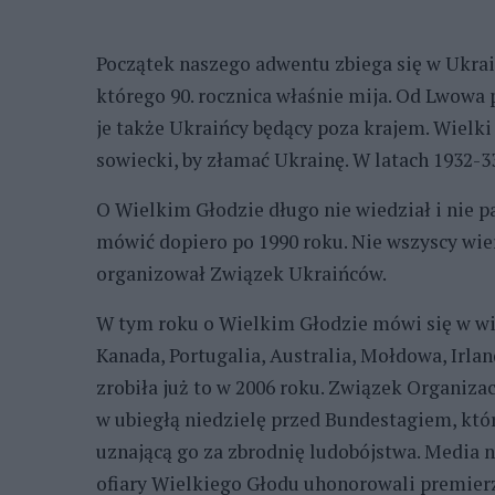
Początek naszego adwentu zbiega się w Ukrai
którego 90. rocznica właśnie mija. Od Lwowa 
je także Ukraińcy będący poza krajem. Wielk
sowiecki, by złamać Ukrainę. W latach 1932-3
O Wielkim Głodzie długo nie wiedział i nie pa
mówić dopiero po 1990 roku. Nie wszyscy wie
organizował Związek Ukraińców.
W tym roku o Wielkim Głodzie mówi się w wie
Kanada, Portugalia, Australia, Mołdowa, Irla
zrobiła już to w 2006 roku. Związek Organiza
w ubiegłą niedzielę przed Bundestagiem, któ
uznającą go za zbrodnię ludobójstwa. Media 
ofiary Wielkiego Głodu uhonorowali premierzy