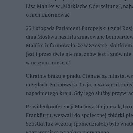
Lisa Mahlke w „Märkische Oderzeitung”, naj
o nich informować.
23 listopada Parlament Europejski uznał Ros
dnia Moskwa nasiliła zmasowane bombardowan
Mahlke informowała, że w Szostce, skutkiem 
jest i przez dwie nie ma, znów jest i znów nie
w naszym mieście”.
Ukrainie brakuje prądu. Ciemne są miasta, ws
urzędach. Putinowska Rosja, niszcząc ukraińs
napadniętego kraju. Gdy jego służby przywrac
Po wideokonferencji Mariusz Olejniczak, burm
Frankfurtu, wezwali do społecznej zbiórki pi
Szostki. Już wczoraj (poniedziałek) było wia
wystarczającą na zakup pierwszego.