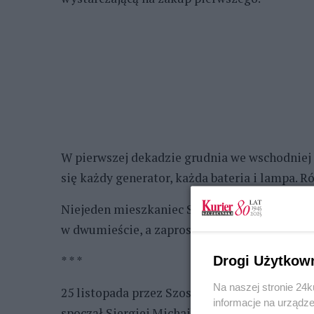
W pierwszej dekadzie grudnia we wschodniej 
się każdy generator, każda bateria i lampa. R
Niejeden mieszkaniec Słubic i Frankfurtu poz
w dwumieście, a zaproszenia wciąż są aktualn
Drogi Użytkow
* * *
Na naszej stronie 24
25 listopada przez Szostkę przeszedł konduk
informacje na urządze
spoczął Siergiej Michajłowicz Goj. Zginął 17 