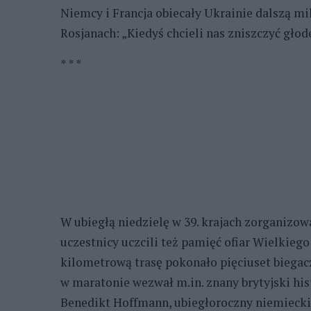
Niemcy i Francja obiecały Ukrainie dalszą m
Rosjanach: „Kiedyś chcieli nas zniszczyć gło
* * *
W ubiegłą niedzielę w 39. krajach zorganizow
uczestnicy uczcili też pamięć ofiar Wielkieg
kilometrową trasę pokonało pięciuset biegacz
w maratonie wezwał m.in. znany brytyjski hi
Benedikt Hoffmann, ubiegłoroczny niemiecki 