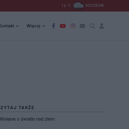
12
℃
SZCZECIN
Kontakt
Więcej
CZYTAJ TAKŻE
Wołanie o światło nad złem