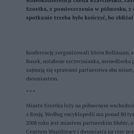
wideokonferencji Olena Kravchenko, zas
Szostka, z pomieszczenia w półmroku, z 
spotkanie trzeba było kończyć, bo zbliża
Konferencję zorganizowali Sören Bollmann, s
Rusek, notabene szczecinianka, menedżerka 
zajmują się sprawami partnerstwa obu miast,
dwumiastem.
* * *
Miasto Szostka leży na północnym wschodzie
z Rosją. Według encyklopedii ma ponad 80 tys
2008 roku jest miastem partnerskim Słubic, a
Centrum Współpracy i dwumiasta na rzec po