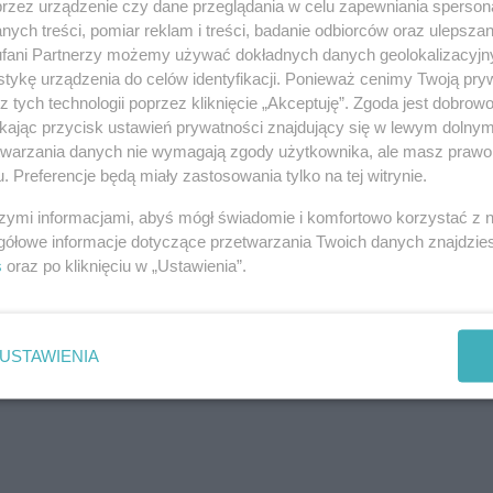
przez urządzenie czy dane przeglądania w celu zapewniania sperson
 lubił przyrodę, hodował kwiaty, miał licznych
ych treści, pomiar reklam i treści, badanie odbiorców oraz ulepszan
fani Partnerzy możemy używać dokładnych danych geolokalizacyjn
mocy, „był człowiekiem wielkiego serca, bardzo
tykę urządzenia do celów identyfikacji. Ponieważ cenimy Twoją pry
ńczonym słowami: „Niski pokłon żołnierzowi
z tych technologii poprzez kliknięcie „Akceptuję”. Zgoda jest dobro
ikając przycisk ustawień prywatności znajdujący się w lewym dolny
etwarzania danych nie wymagają zgody użytkownika, ale masz prawo 
eby bronić Ukrainy.
. Preferencje będą miały zastosowania tylko na tej witrynie.
szymi informacjami, abyś mógł świadomie i komfortowo korzystać z
gółowe informacje dotyczące przetwarzania Twoich danych znajdzi
s
oraz po kliknięciu w „Ustawienia”.
stwie, zaczął się adwent, doroczny czas
ad życiem.
USTAWIENIA
REKLAMA