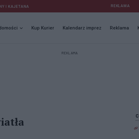
REKLAMA
NY I KAJETANA
domości
Kup Kurier
Kalendarz imprez
Reklama
REKLAMA
iatła