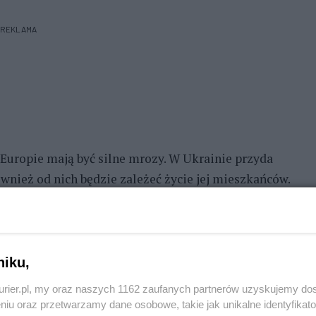
REKLAMA
Europie mają być silne mrozy. W Ukrainie przyda
ównież od nich będzie zależeć życie jej mieszkańców.
nał kogoś z Szostki. Jej mieszkańcy bywali
e.
niku,
kurier.pl, my oraz naszych 1162 zaufanych partnerów uzyskujemy do
t z kwiatami i flagami. Na miejscowym cmentarzu
niu oraz przetwarzamy dane osobowe, takie jak unikalne identyfikat
listopada w rejonie Doniecka. Za miesiąc skończyłby