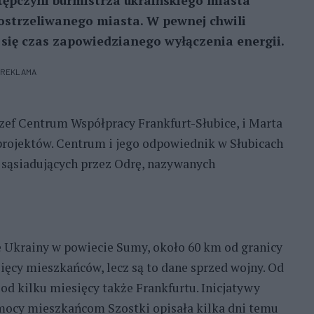
tępczyni burmistrza ukraińskiego miasta
ostrzeliwanego miasta. W pewnej chwili
ł się czas zapowiedzianego wyłączenia energii.
REKLAMA
zef Centrum Współpracy Frankfurt-Słubice, i Marta
projektów. Centrum i jego odpowiednik w Słubicach
 sąsiadujących przez Odrę, nazywanych
 Ukrainy w powiecie Sumy, około 60 km od granicy
ięcy mieszkańców, lecz są to dane sprzed wojny. Od
 od kilku miesięcy także Frankfurtu. Inicjatywy
mocy mieszkańcom Szostki opisała kilka dni temu