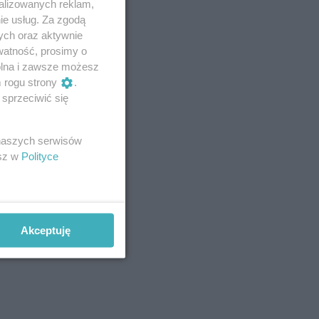
alizowanych reklam,
ie usług. Za zgodą
ych oraz aktywnie
watność, prosimy o
wolna i zawsze możesz
m rogu strony
.
sprzeciwić się
 naszych serwisów
esz w
Polityce
Akceptuję