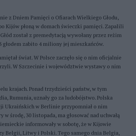
nie z Dniem Pamięci o Ofiarach Wielkiego Głodu,
po Kijów płoną w domach świeczki pamięci. Zapalili
i Głód został z premedytacją wywołany przez reżim
3 głodem zabito 4 miliony jej mieszkańców.
miętał świat. W Polsce zaczęło się o nim oficjalnie
rzyli. W Szczecinie i województwie wystawy o nim
lu krajach. Ponad trzydzieści państw, w tym
ndia, Rumunia, uznały go za ludobójstwo. Polska
cji Ukraińskich w Berlinie przypomniał o nim
ry w środę, 30 listopada, ma głosować nad uchwałą
niemieckie informowały w sobotę, że w Kijowie
 Belgii, Litwy i Polski. Tego samego dnia Belgia,