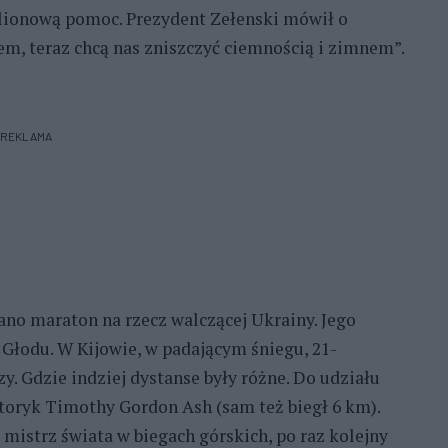
ilionową pomoc. Prezydent Zełenski mówił o
dem, teraz chcą nas zniszczyć ciemnością i zimnem”.
REKLAMA
ano maraton na rzecz walczącej Ukrainy. Jego
o Głodu. W Kijowie, w padającym śniegu, 21-
y. Gdzie indziej dystanse były różne. Do udziału
storyk Timothy Gordon Ash (sam też biegł 6 km).
mistrz świata w biegach górskich, po raz kolejny