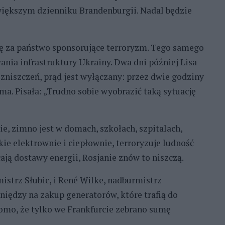
większym dzienniku Brandenburgii. Nadal będzie
ję za państwo sponsorujące terroryzm. Tego samego
ia infrastruktury Ukrainy. Dwa dni później Lisa
zniszczeń, prąd jest wyłączany: przez dwie godziny
 ma. Pisała: „Trudno sobie wyobrazić taką sytuację
ie, zimno jest w domach, szkołach, szpitalach,
kie elektrownie i ciepłownie, terroryzuje ludność
ają dostawy energii, Rosjanie znów to niszczą.
istrz Słubic, i René Wilke, nadburmistrz
eniędzy na zakup generatorów, które trafią do
domo, że tylko we Frankfurcie zebrano sumę