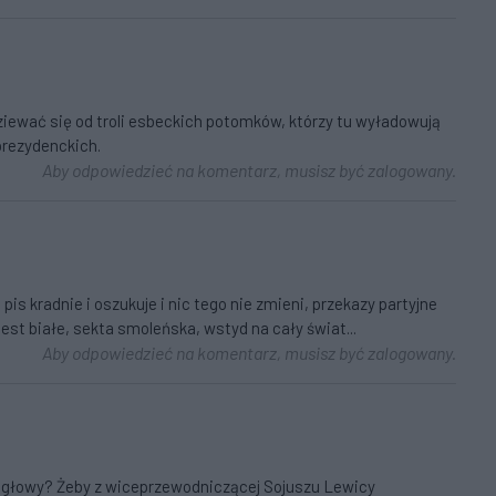
dziewać się od troli esbeckich potomków, którzy tu wyładowują
prezydenckich.
Aby odpowiedzieć na komentarz, musisz być zalogowany.
s kradnie i oszukuje i nic tego nie zmieni, przekazy partyjne
 jest białe, sekta smoleńska, wstyd na cały świat...
Aby odpowiedzieć na komentarz, musisz być zalogowany.
o głowy? Żeby z wiceprzewodniczącej Sojuszu Lewicy