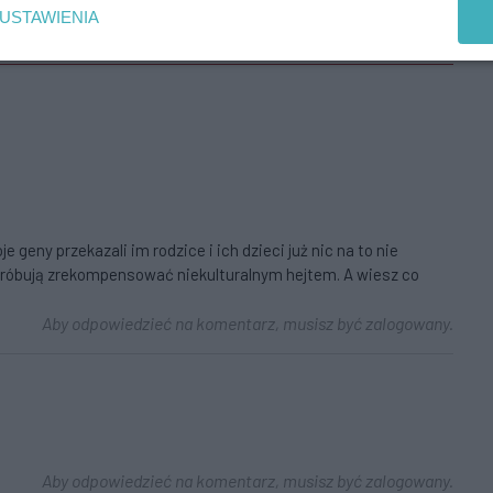
USTAWIENIA
geny przekazali im rodzice i ich dzieci już nic na to nie
próbują zrekompensować niekulturalnym hejtem. A wiesz co
Aby odpowiedzieć na komentarz, musisz być zalogowany.
Aby odpowiedzieć na komentarz, musisz być zalogowany.