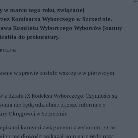
Zo
śmy w marcu tego roku, związanej
rzez Komisarza Wyborczego w Szczecinie.
prawa Komitetu Wyborczego Wyborców Joanny
rafiła do prokuratury.
REKLAMA
zenie w sprawie zostało wszczęte w pierwszym
ów z działu IX Kodeksu Wyborczego. Czynności są
ania nie będą udzielane bliższe informacje –
tury Okręgowej w Szczecinie.
zepisami karnymi związanymi z wyborami. O co
Nieprawidłowości wskazał Komisarz Wyborczy