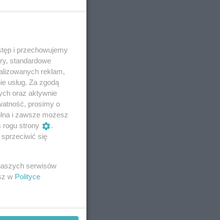
stęp i przechowujemy
ory, standardowe
alizowanych reklam,
ie usług. Za zgodą
ych oraz aktywnie
watność, prosimy o
wolna i zawsze możesz
m rogu strony
.
sprzeciwić się
 naszych serwisów
esz w
Polityce