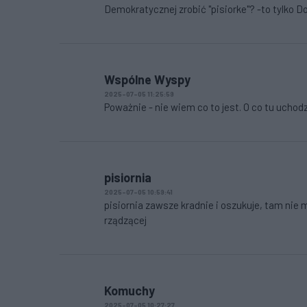
Demokratycznej zrobić "pisiorke"? -to tylko Do
Wspólne Wyspy
2025-07-05 11:25:59
Poważnie - nie wiem co to jest. O co tu uchod
pisiornia
2025-07-05 10:59:41
pisiornia zawsze kradnie i oszukuje, tam nie m
rządzącej
Komuchy
2025-07-05 10:27:27