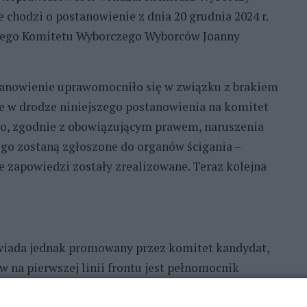
chodzi o postanowienie z dnia 20 grudnia 2024 r.
wego Komitetu Wyborczego Wyborców Joanny
tanowienie uprawomocniło się w związku z brakiem
e w drodze niniejszego postanowienia na komitet
o, zgodnie z obowiązującym prawem, naruszenia
o zostaną zgłoszone do organów ścigania –
 zapowiedzi zostały zrealizowane. Teraz kolejna
wiada jednak promowany przez komitet kandydat,
 na pierwszej linii frontu jest pełnomocnik
 lub założyciele komitetu. A komitet wyborczy