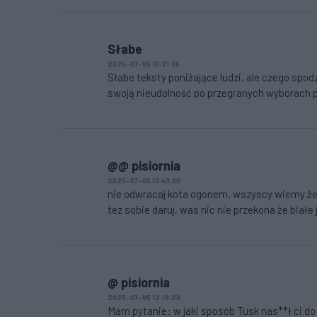
Słabe
2025-07-05 16:21:35
Słabe teksty poniżające ludzi, ale czego spo
swoją nieudolność po przegranych wyborach 
@@ pisiornia
2025-07-05 13:49:00
nie odwracaj kota ogonem, wszyscy wiemy że pi
tez sobie daruj, was nic nie przekona że białe
@ pisiornia
2025-07-05 12:19:28
Mam pytanie: w jaki sposób Tusk nas**ł ci d