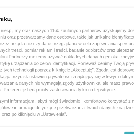
ażniejszy zarzut dotyczy przekroczenia
tków na kampanię. Tu pojawia się nowy wątek
W Agatowskiej był Robert Gawroński, który objął
niku,
Świnoujściu (po wygraniu konkursu), a jak wiadomo,
kurier.pl, my oraz naszych 1160 zaufanych partnerów uzyskujemy do
ć tego typu funkcji publicznych. Choć w tej
niu oraz przetwarzamy dane osobowe, takie jak unikalne identyfikat
daleko, to jest to jeden ze scenariuszy. Inną
przez urządzenie czy dane przeglądania w celu zapewniania sperson
ych treści, pomiar reklam i treści, badanie odbiorców oraz ulepszan
omitetu Wspólne Wyspy aktualnie nie działa, były
fani Partnerzy możemy używać dokładnych danych geolokalizacyjn
tów. ©℗
tykę urządzenia do celów identyfikacji. Ponieważ cenimy Twoją pry
z tych technologii poprzez kliknięcie „Akceptuję”. Zgoda jest dobro
ikając przycisk ustawień prywatności znajdujący się w lewym dolny
etwarzania danych nie wymagają zgody użytkownika, ale masz prawo 
. Preferencje będą miały zastosowania tylko na tej witrynie.
szymi informacjami, abyś mógł świadomie i komfortowo korzystać z
REKLAMA
gółowe informacje dotyczące przetwarzania Twoich danych znajdzi
s
oraz po kliknięciu w „Ustawienia”.