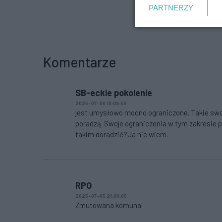
PARTNERZY
Komentarze
SB-eckie pokolenie
2025-07-06 10:08:59
jest umysłowo mocno ograniczone. Takie swoje 
poradzą. Swoje ograniczenia w tym zakresie 
takim doradzić?Ja nie wiem.
RPO
2025-07-05 21:00:05
Zmutowana komuna.