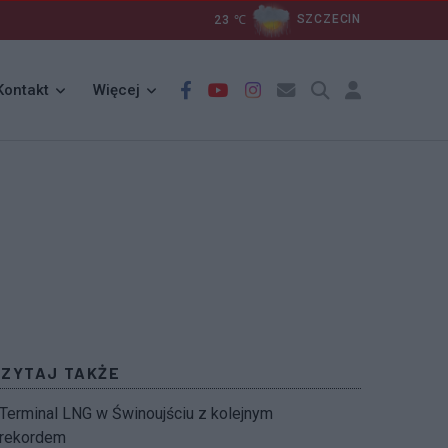
23
℃
SZCZECIN
Kontakt
Więcej
CZYTAJ TAKŻE
Terminal LNG w Świnoujściu z kolejnym
rekordem