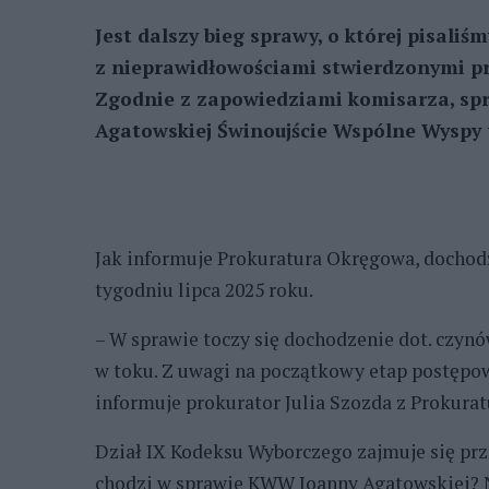
Jest dalszy bieg sprawy, o której pisali
z nieprawidłowościami stwierdzonymi p
Zgodnie z zapowiedziami komisarza, s
Agatowskiej Świnoujście Wspólne Wyspy t
Jak informuje Prokuratura Okręgowa, dochod
tygodniu lipca 2025 roku.
– W sprawie toczy się dochodzenie dot. czyn
w toku. Z uwagi na początkowy etap postępow
informuje prokurator Julia Szozda z Prokura
Dział IX Kodeksu Wyborczego zajmuje się pr
chodzi w sprawie KWW Joanny Agatowskiej? 