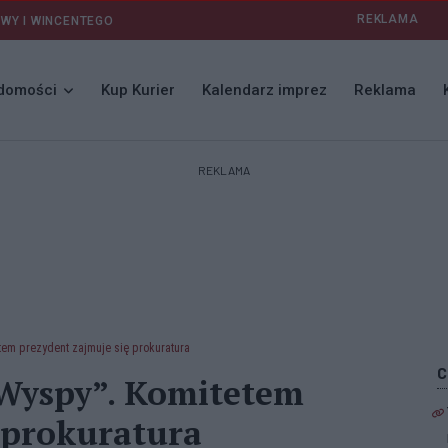
REKLAMA
AWY I WINCENTEGO
domości
Kup Kurier
Kalendarz imprez
Reklama
REKLAMA
em prezydent zajmuje się prokuratura
Wyspy”. Komitetem
 prokuratura