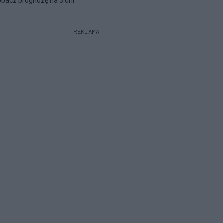
bacz prognozę na 3 dni
REKLAMA