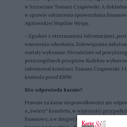
w Szczecinie Tomasz Czapiewski. A dokładnie 
w sprawie odrzucenia sprawozdania finanso
Agatowskiej Wspólne Wyspy.
– Zgodnie z otrzymanymi informacjami, pos
wniesienia odwołania. Zobowiązania nałożon
zostały wykonane. Niezależnie od powyższeg
poszczególnych przepisów Kodeksu wyborczeg
informował komisarz Tomasz Czapiewski. I te
kontrola przed KWW.
Kto odpowiada karnie?
Prawnie za karne nieprawidłowości nie odpo
a „twórcy” komitetu, w większości przypadków
finansowy, a w drugiej kolejności założyciel,