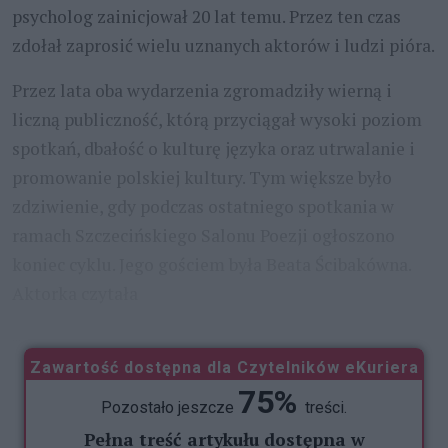
psycholog zainicjował 20 lat temu. Przez ten czas
zdołał zaprosić wielu uznanych aktorów i ludzi pióra.
Przez lata oba wydarzenia zgromadziły wierną i
liczną publiczność, którą przyciągał wysoki poziom
spotkań, dbałość o kulturę języka oraz utrwalanie i
promowanie polskiej kultury. Tym większe było
zdziwienie, gdy podczas ostatniego spotkania w
ramach Szczecińskiego Salonu Poezji ogłoszono
koniec cyklu. Jego gościem była Beata Ścibakówna.
Aktorka czytała
...
Zawartość dostępna dla Czytelników eKuriera
75%
Pozostało jeszcze
treści.
Pełna treść artykułu dostępna w