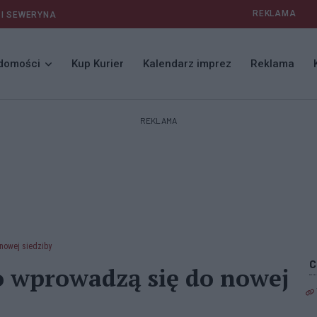
REKLAMA
 I SEWERYNA
domości
Kup Kurier
Kalendarz imprez
Reklama
REKLAMA
nowej siedziby
o wprowadzą się do nowej