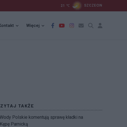
21
℃
SZCZECIN
Kontakt
Więcej
CZYTAJ TAKŻE
Wody Polskie komentują sprawę kładki na
Kępę Parnicką