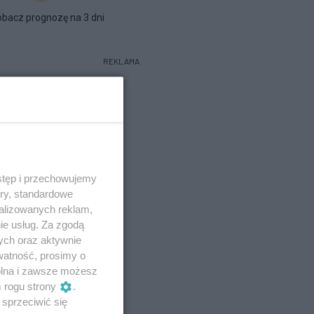
bacz prognozę na 3 dni
REKLAMA
stęp i przechowujemy
ory, standardowe
alizowanych reklam,
ie usług. Za zgodą
ych oraz aktywnie
watność, prosimy o
wolna i zawsze możesz
m rogu strony
.
sprzeciwić się