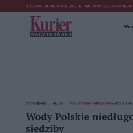
SOBOTA, 08 SIERPNIA 2026 R.
IMIENINY IZY, RAJMUNDA
Wia
Strona główna
eKurier
Wody Polskie niedługo wprowadzą się do 
Wody Polskie niedług
siedziby