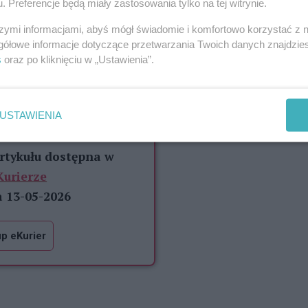
. Preferencje będą miały zastosowania tylko na tej witrynie.
ny pofabryczny budynek odzyskał swoje miejsce na
szymi informacjami, abyś mógł świadomie i komfortowo korzystać z
ek, znów tworzy elewację. Odra jest na wyciągnięcie
gółowe informacje dotyczące przetwarzania Twoich danych znajdzi
s
oraz po kliknięciu w „Ustawienia”.
 dla Czytelników eKuriera
USTAWIENIA
56%
szcze
treści.
artykułu dostępna w
Kurierze
a 13-05-2026
p eKurier