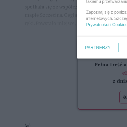
takiemu przetwarzaniu
spotkała się ze współczesnością, a zapomnia
Zapoznaj się z poniż
mapie Szczecina. Cegła, która pamięta XIX wi
internetowych. Szcze
ręki. Powstało miejsce,
Prywatności i Cookie
...
Zawartość dostępna
PARTNERZY
Pozostało je
Pełna treść 
e
z dni
Ku
(aj)