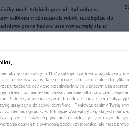
Zo
dziby Wód Polskich przy ul. Kolumba w
edury odbioru wykonanych robót, niezbędne do
adnicze prace budowlane rozpoczęły się w
 roku.
REKLAMA
niku,
lu i drożdży. Zrujnowany budynek nad Odrą
kurier.pl, my oraz naszych 1162 zaufanych partnerów uzyskujemy do
straszącego pustostanu.
niu oraz przetwarzamy dane osobowe, takie jak unikalne identyfikat
przez urządzenie czy dane przeglądania w celu zapewniania sperson
 z zaleceniami konserwatora zabytków - tworzy
ych treści, pomiar reklam i treści, badanie odbiorców oraz ulepszan
. Obok głównej siedziby powstał budynek
fani Partnerzy możemy używać dokładnych danych geolokalizacyjn
tykę urządzenia do celów identyfikacji. Ponieważ cenimy Twoją pry
rony rzeki oraz odnowiony mur okalający budynek i
z tych technologii poprzez kliknięcie „Akceptuję”. Zgoda jest dobro
 w program rewitalizacji ulicy Kolumba.
ikając przycisk ustawień prywatności znajdujący się w lewym dolny
etwarzania danych nie wymagają zgody użytkownika, ale masz prawo 
 pracy wielu ludzi. Przy ul. Kolumba 80 historia