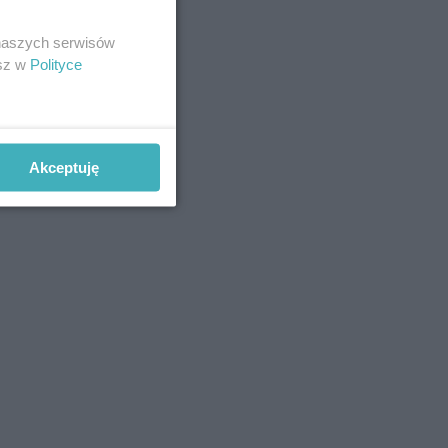
 naszych serwisów
esz w
Polityce
Akceptuję