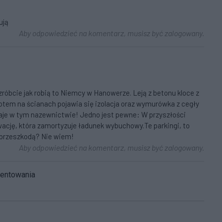
ują
Aby odpowiedzieć na komentarz, musisz być zalogowany.
róbcie jak robią to Niemcy w Hanowerze. Leją z betonu kloce z
tem na ścianach pojawia się izolacja oraz wymurówka z cegły
znaje w tym nazewnictwie! Jedno jest pewne: W przyszłości
ację, która zamortyzuje ładunek wybuchowy.Te parkingi, to
 przeszkodą? Nie wiem!
Aby odpowiedzieć na komentarz, musisz być zalogowany.
mentowania