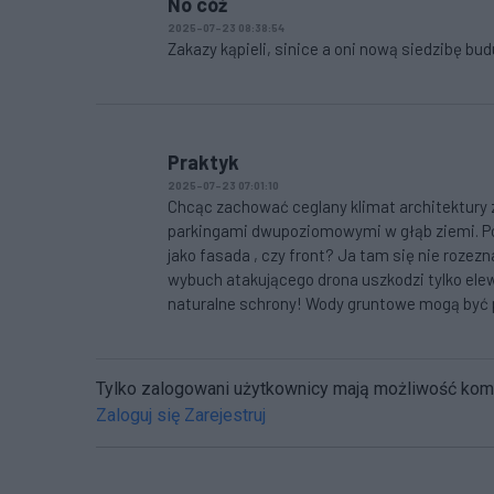
No cóż
2025-07-23 08:38:54
Zakazy kąpieli, sinice a oni nową siedzibę bud
Praktyk
2025-07-23 07:01:10
Chcąc zachować ceglany klimat architektury z
parkingami dwupoziomowymi w głąb ziemi. Po
jako fasada , czy front? Ja tam się nie roze
wybuch atakującego drona uszkodzi tylko elew
naturalne schrony! Wody gruntowe mogą być
Tylko zalogowani użytkownicy mają możliwość ko
Zaloguj się
Zarejestruj