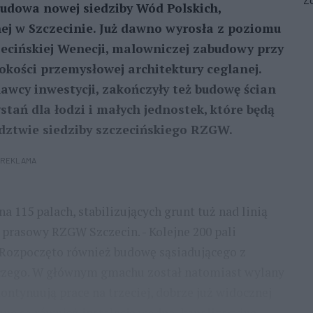
Zo
 budowa nowej siedziby Wód Polskich,
j w Szczecinie. Już dawno wyrosła z poziomu
zecińskiej Wenecji, malowniczej zabudowy przy
kości przemysłowej architektury ceglanej.
wcy inwestycji, zakończyły też budowę ścian
tań dla łodzi i małych jednostek, które będą
ztwie siedziby szczecińskiego RZGW.
REKLAMA
a 115 palach, stabilizujących grunt tuż nad linią
 prasowy RZGW Szczecin. - Kolejne 200 pali
Rozpoczęto również budowę sąsiadującego z
zego. W głównym gmachu został natomiast wylany
ntynuują prace na trzeciej, dobrze już widocznej
ane są również instalacje wodno-kanalizacyjne,