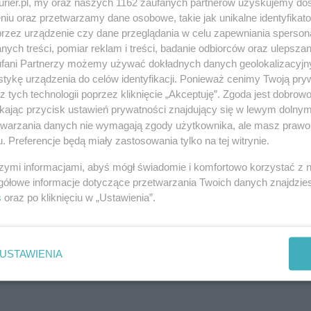
kurier.pl, my oraz naszych 1162 zaufanych partnerów uzyskujemy do
niu oraz przetwarzamy dane osobowe, takie jak unikalne identyfikat
przez urządzenie czy dane przeglądania w celu zapewniania sperson
ych treści, pomiar reklam i treści, badanie odbiorców oraz ulepszan
fani Partnerzy możemy używać dokładnych danych geolokalizacyjn
tykę urządzenia do celów identyfikacji. Ponieważ cenimy Twoją pry
z tych technologii poprzez kliknięcie „Akceptuję”. Zgoda jest dobro
ikając przycisk ustawień prywatności znajdujący się w lewym dolny
etwarzania danych nie wymagają zgody użytkownika, ale masz prawo 
. Preferencje będą miały zastosowania tylko na tej witrynie.
szymi informacjami, abyś mógł świadomie i komfortowo korzystać z
gółowe informacje dotyczące przetwarzania Twoich danych znajdzi
s
oraz po kliknięciu w „Ustawienia”.
USTAWIENIA