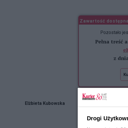
...
Zawartość dostępna
Pozostało je
Pełna treść 
e
z dni
Ku
Elżbieta Kubowska
Drogi Użytkow