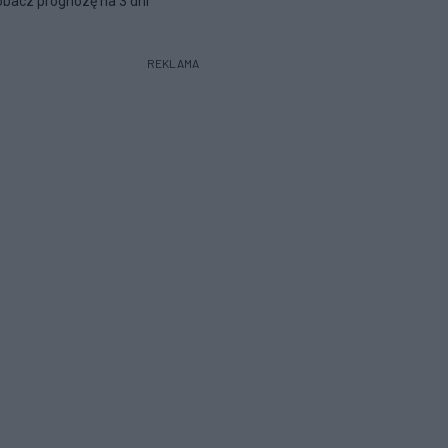
bacz prognozę na 3 dni
REKLAMA