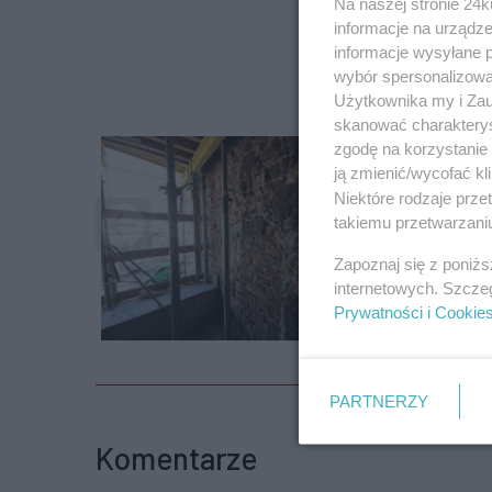
Na naszej stronie 24
informacje na urządze
informacje wysyłane 
wybór spersonalizowan
Użytkownika my i Zau
skanować charakterys
zgodę na korzystanie 
ją zmienić/wycofać kl
Niektóre rodzaje prz
takiemu przetwarzaniu
Zapoznaj się z poniż
internetowych. Szcze
Prywatności i Cookie
PARTNERZY
Komentarze