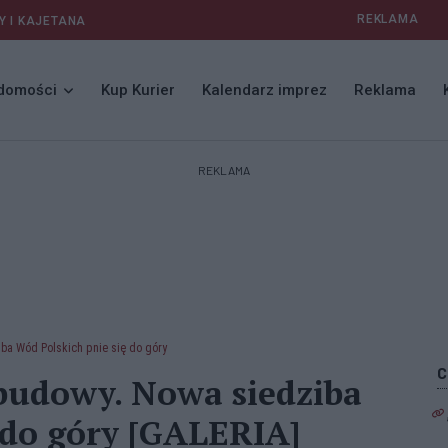
REKLAMA
Y I KAJETANA
domości
Kup Kurier
Kalendarz imprez
Reklama
REKLAMA
ba Wód Polskich pnie się do góry
budowy. Nowa siedziba
 do góry [GALERIA]