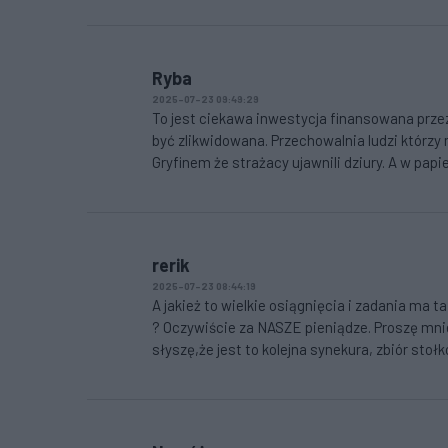
Ryba
2025-07-23 09:49:29
To jest ciekawa inwestycja finansowana przez
być zlikwidowana. Przechowalnia ludzi którzy
Gryfinem że strażacy ujawnili dziury. A w pap
rerik
2025-07-23 08:44:19
A jakież to wielkie osiągnięcia i zadania ma 
? Oczywiście za NASZE pieniądze. Proszę mnie 
słyszę,że jest to kolejna synekura, zbiór sto