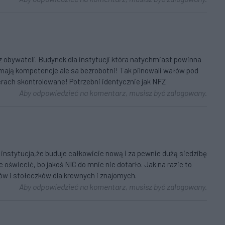
 obywateli. Budynek dla instytucji która natychmiast powinna
 mają kompetencje ale sa bezrobotni! Tak pilnowali wałów pod
ierach skontrolowane! Potrzebni identycznie jak NFZ
Aby odpowiedzieć na komentarz, musisz być zalogowany.
ta instytucja,że buduje całkowicie nową i za pewnie dużą siedzibę
oświecić, bo jakoś NIC do mnie nie dotarło. Jak na razie to
łków i stołeczków dla krewnych i znajomych.
Aby odpowiedzieć na komentarz, musisz być zalogowany.