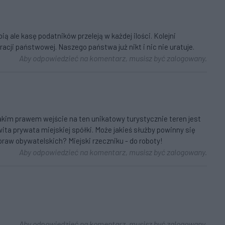
obią ale kasę podatników przeleją w każdej ilości. Kolejni
racji państwowej. Naszego państwa już nikt i nic nie uratuje.
Aby odpowiedzieć na komentarz, musisz być zalogowany.
kim prawem wejście na ten unikatowy turystycznie teren jest
ita prywata miejskiej spółki. Może jakieś służby powinny się
raw obywatelskich? Miejski rzeczniku - do roboty!
Aby odpowiedzieć na komentarz, musisz być zalogowany.
Aby odpowiedzieć na komentarz, musisz być zalogowany.