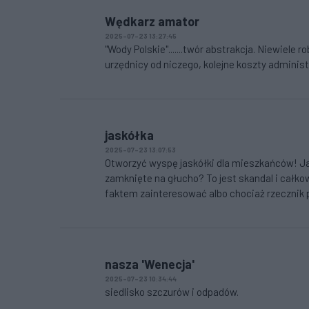
Wędkarz amator
2025-07-23 13:27:45
"Wody Polskie".......twór abstrakcja. Niewiele r
urzędnicy od niczego, kolejne koszty administ
jaskółka
2025-07-23 13:07:53
Otworzyć wyspę jaskółki dla mieszkańców! Ja
zamknięte na głucho? To jest skandal i całkow
faktem zainteresować albo chociaż rzecznik p
nasza 'Wenecja'
2025-07-23 10:34:44
siedlisko szczurów i odpadów.