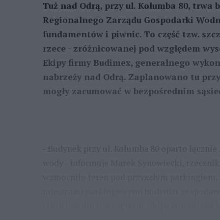
Tuż nad Odrą, przy ul. Kolumba 80, trwa
Regionalnego Zarządu Gospodarki Wodne
fundamentów i piwnic. To część tzw. szc
rzece - zróżnicowanej pod względem wyso
Ekipy firmy Budimex, generalnego wykona
nabrzeży nad Odrą. Zaplanowano tu przys
mogły zacumować w bezpośrednim sąsied
- Budynek przy ul. Kolumba 80 oparto łącznie n
wody - informuje Marek Synowiecki, rzecznik
wzmocniło teren pod przyszłym parkingiem. 
miejscami parkingowymi budynku gospodarc
strop nad drugim piętrem, ekipy budowlane ko
kondygnacji. W piwnicach i na parterze układ