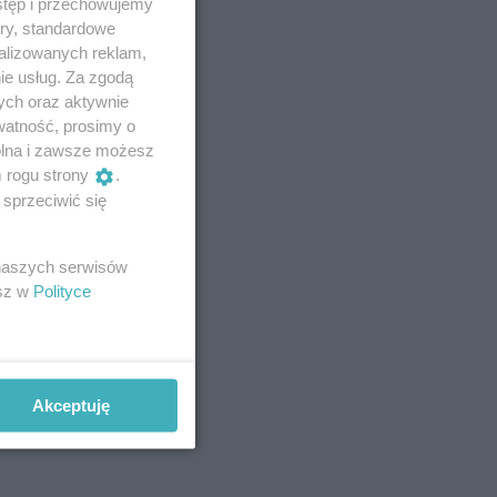
stęp i przechowujemy
ory, standardowe
alizowanych reklam,
ie usług. Za zgodą
ych oraz aktywnie
watność, prosimy o
wolna i zawsze możesz
m rogu strony
.
sprzeciwić się
 naszych serwisów
esz w
Polityce
Akceptuję