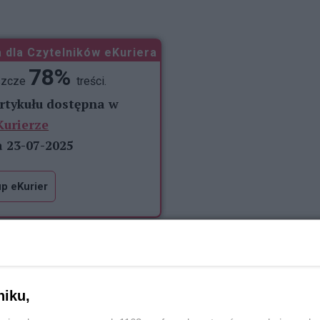
 dla Czytelników eKuriera
78%
szcze
treści.
artykułu dostępna w
Kurierze
a 23-07-2025
p eKurier
REKLAMA
niku,