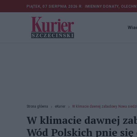
PIĄTEK, 07 SIERPNIA 2026 R.
IMIENINY DONATY, OLECHN
Wia
Strona główna
eKurier
W klimacie dawnej zabudowy. Nowa siedzi
W klimacie dawnej za
Wód Polskich pnie się