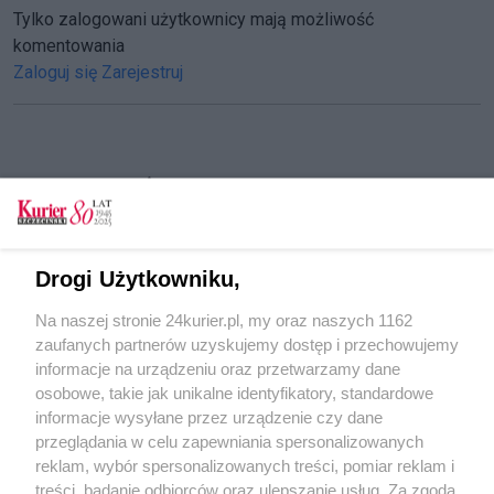
Tylko zalogowani użytkownicy mają możliwość
komentowania
Zaloguj się
Zarejestruj
CZYTAJ TAKŻE
Cięcie stali pod trzeci gazowiec
Gaz ziemny dla Grupy Azoty. PGNiG
Drogi Użytkowniku,
strategicznym dostawcą
Na naszej stronie 24kurier.pl, my oraz naszych 1162
Budowa pierwszych gazowców PGNiG.
zaufanych partnerów uzyskujemy dostęp i przechowujemy
Położenie stępki i wodowanie
informacje na urządzeniu oraz przetwarzamy dane
osobowe, takie jak unikalne identyfikatory, standardowe
POGODA
informacje wysyłane przez urządzenie czy dane
przeglądania w celu zapewniania spersonalizowanych
reklam, wybór spersonalizowanych treści, pomiar reklam i
treści, badanie odbiorców oraz ulepszanie usług. Za zgodą