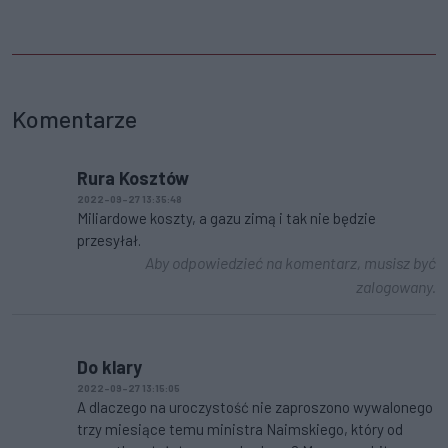
Komentarze
Rura Kosztów
2022-09-27 13:35:48
Miliardowe koszty, a gazu zimą i tak nie będzie
przesyłał.
Aby odpowiedzieć na komentarz, musisz być
zalogowany.
Do klary
2022-09-27 13:15:05
A dlaczego na uroczystość nie zaproszono wywalonego
trzy miesiące temu ministra Naimskiego, który od