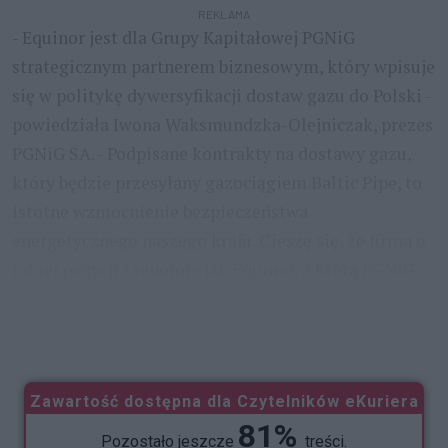
REKLAMA
- Equinor jest dla Grupy Kapitałowej PGNiG
strategicznym partnerem biznesowym, który wpisuje
się w politykę dywersyfikacji dostaw gazu do Polski -
powiedziała Iwona Waksmundzka-Olejniczak, prezes
PGNiG SA. - Podpisane kontrakty na dostawy gazu,
który będzie przesyłany gazociągiem Baltic Pipe, to
istotne wzmocnienie bezpieczeństwa
energetycznego naszego kraju. Cieszę się, że firma o
takiej pozycji i renomie jak Equinor, z którą PGNiG
dotychczas współpracowało w obszarze poszukiwań i
wydobycia na Norweskim Szelfie Kontynentalnym,
...
Zawartość dostępna dla Czytelników eKuriera
81%
Pozostało jeszcze
treści.