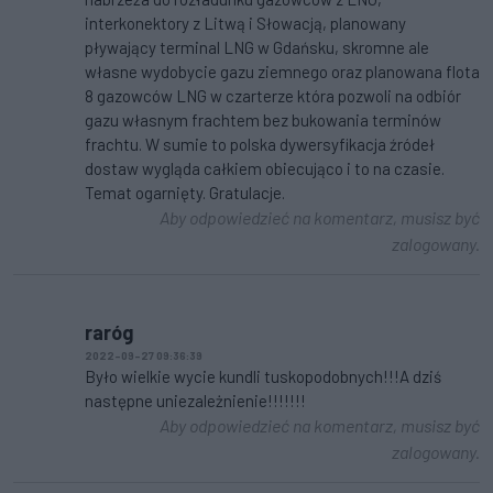
interkonektory z Litwą i Słowacją, planowany
pływający terminal LNG w Gdańsku, skromne ale
własne wydobycie gazu ziemnego oraz planowana flota
8 gazowców LNG w czarterze która pozwoli na odbiór
gazu własnym frachtem bez bukowania terminów
frachtu. W sumie to polska dywersyfikacja źródeł
dostaw wygląda całkiem obiecująco i to na czasie.
Temat ogarnięty. Gratulacje.
Aby odpowiedzieć na komentarz, musisz być
zalogowany.
raróg
2022-09-27 09:36:39
Było wielkie wycie kundli tuskopodobnych!!!A dziś
następne uniezależnienie!!!!!!!
Aby odpowiedzieć na komentarz, musisz być
zalogowany.