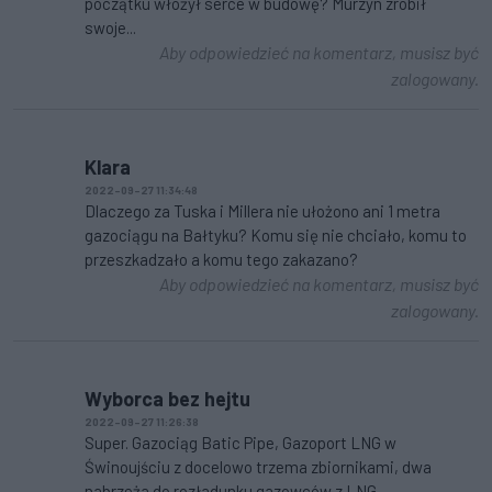
początku włożył serce w budowę? Murzyn zrobił
swoje...
Aby odpowiedzieć na komentarz, musisz być
zalogowany.
Klara
2022-09-27 11:34:48
Dlaczego za Tuska i Millera nie ułożono ani 1 metra
gazociągu na Bałtyku? Komu się nie chciało, komu to
przeszkadzało a komu tego zakazano?
Aby odpowiedzieć na komentarz, musisz być
zalogowany.
Wyborca bez hejtu
2022-09-27 11:26:38
Super. Gazociąg Batic Pipe, Gazoport LNG w
Świnoujściu z docelowo trzema zbiornikami, dwa
nabrzeża do rozładunku gazowców z LNG,