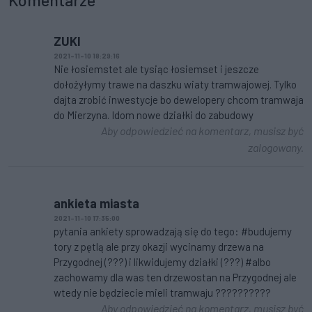
ZUKI
2021-11-10 18:29:16
Nie łosiemstet ale tysiąc łosiemset i jeszcze
dołożyłymy trawe na daszku wiaty tramwajowej. Tylko
dajta zrobić inwestycje bo dewelopery chcom tramwaja
do Mierzyna. Idom nowe działki do zabudowy
Aby odpowiedzieć na komentarz, musisz być
zalogowany.
ankieta miasta
2021-11-10 17:35:00
pytania ankiety sprowadzają się do tego: #budujemy
tory z pętlą ale przy okazji wycinamy drzewa na
Przygodnej (???) i likwidujemy działki (???) #albo
zachowamy dla was ten drzewostan na Przygodnej ale
wtedy nie będziecie mieli tramwaju ??????????
Aby odpowiedzieć na komentarz, musisz być