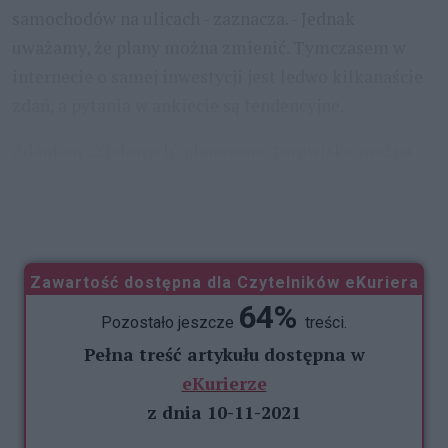
samochodów na ulicach - zaznacza. - Jednak
uważamy, że plany można zmienić. Tymczasem w
internecie o samej inwestycji jest ledwo kilkanaście
zdań, a pytania w ankiecie są tendencyjne.
Zdaniem „Zielonych" planowane torowisko można
przesunąć w stronę jezdni północnej, co pozwoli na
zachowanie wielu drzew. Przyjrzeli się
...
Zawartość dostępna dla Czytelników eKuriera
64%
Pozostało jeszcze
treści.
Pełna treść artykułu dostępna w
eKurierze
z dnia 10-11-2021