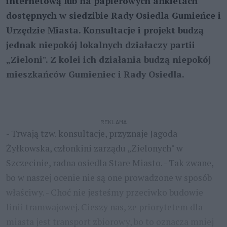
internetową lub na papierowych ankietach
dostępnych w siedzibie Rady Osiedla Gumieńce i
Urzędzie Miasta. Konsultacje i projekt budzą
jednak niepokój lokalnych działaczy partii
„Zieloni". Z kolei ich działania budzą niepokój
mieszkańców Gumieniec i Rady Osiedla.
REKLAMA
- Trwają tzw. konsultacje, przyznaje Jagoda
Żyłkowska, członkini zarządu „Zielonych" w
Szczecinie, radna osiedla Stare Miasto. - Tak zwane,
bo w naszej ocenie nie są one prowadzone w sposób
właściwy. - Choć nie jesteśmy przeciwko budowie
linii tramwajowej. Cieszy nas, ze priorytetem dla
miasta jest transport zbiorowy, bo to oznacza mniej