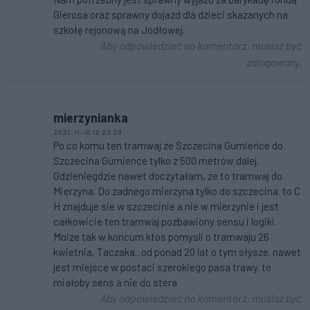
Gierosa oraz sprawny dojazd dla dzieci skazanych na
szkołę rejonową na Jodłowej.
Aby odpowiedzieć na komentarz, musisz być
zalogowany.
mierzynianka
2021-11-10 12:23:29
Po co komu ten tramwaj ze Szczecina Gumieńce do
Szczecina Gumience tylko z 500 metrów dalej.
Gdzieniegdzie nawet doczytałam, ze to tramwaj do
Mierzyna. Do zadnego mierzyna tylko do szczecina. to C
H znajduje sie w szczecinie a nie w mierzynie i jest
całkowicie ten tramwaj pozbawiony sensu i logiki.
Moize tak w koncum ktos pomysli o tramwaju 26
kwietnia, Taczaka...od ponad 20 lat o tym słysze. nawet
jest miejsce w postaci szerokiego pasa trawy. to
miałoby sens a nie do stera
Aby odpowiedzieć na komentarz, musisz być