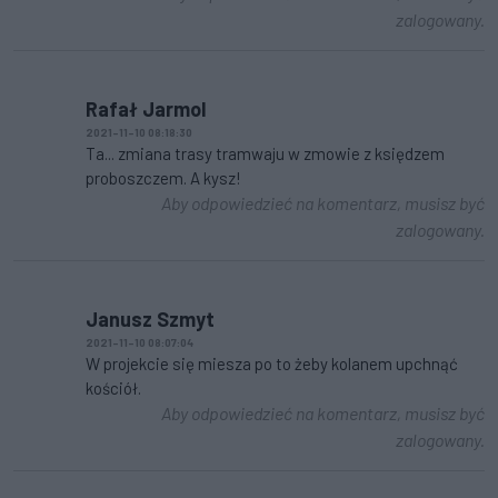
zalogowany.
Rafał Jarmol
2021-11-10 08:18:30
Ta... zmiana trasy tramwaju w zmowie z księdzem
proboszczem. A kysz!
Aby odpowiedzieć na komentarz, musisz być
zalogowany.
Janusz Szmyt
2021-11-10 08:07:04
W projekcie się miesza po to żeby kolanem upchnąć
kościół.
Aby odpowiedzieć na komentarz, musisz być
zalogowany.