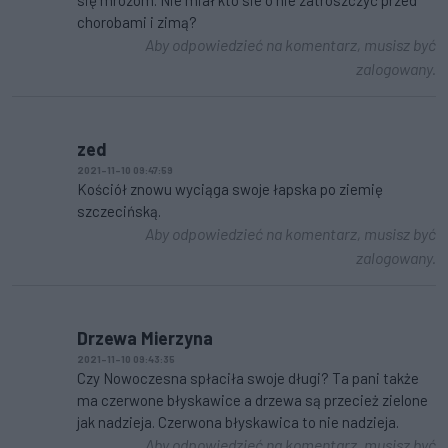
chorobami i zimą?
Aby odpowiedzieć na komentarz, musisz być
zalogowany.
zed
2021-11-10 09:47:59
Kościół znowu wyciąga swoje łapska po ziemię
szczecińską.
Aby odpowiedzieć na komentarz, musisz być
zalogowany.
Drzewa Mierzyna
2021-11-10 09:43:35
Czy Nowoczesna spłaciła swoje długi? Ta pani także
ma czerwone błyskawice a drzewa są przecież zielone
jak nadzieja. Czerwona błyskawica to nie nadzieja.
Aby odpowiedzieć na komentarz, musisz być