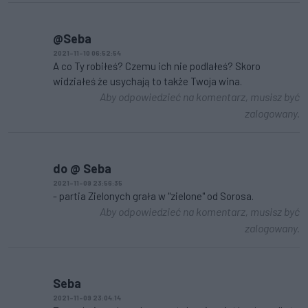
@Seba
2021-11-10 06:52:54
A co Ty robiłeś? Czemu ich nie podlałeś? Skoro
widziałeś że usychają to także Twoja wina.
Aby odpowiedzieć na komentarz, musisz być
zalogowany.
do @ Seba
2021-11-09 23:56:35
- partia Zielonych grała w "zielone" od Sorosa.
Aby odpowiedzieć na komentarz, musisz być
zalogowany.
Seba
2021-11-09 23:04:14