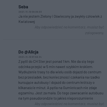
Seba
2021-11-10 08:06:03
Ja nie jestem Zielony i Oświecony ja zwykły człowiek z
Kwiatowej
Aby odpowiedzieć na komentarz, musisz być
zalogowany.
Do @Alicja
2021-11-10 07:58:34
Z pętli do CH Ster jest ponad 1 km. Nie da się tego
odcinka przejść w 5 min nawet szybkim krokiem.
Wydłużenie trasy to dla wielu osób dojazd do centrum
bez przesiadek, bez konieczności czekania na rzadko
kursujące autobusy i dojazd do centrum krótszy o
kilkanaście minut. A pętla na Gumieńcach nie zdaje
egzaminu. Jest za mała. Do tego zawracanie autobusu
na tym pseudorondzie to jakieś nieporozumienie
Aby odpowiedzieć na komentarz, musisz być