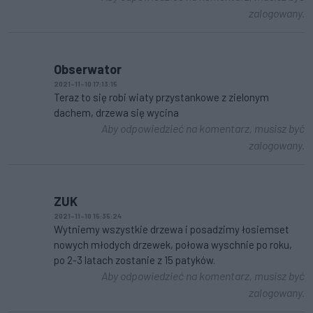
zalogowany.
Obserwator
2021-11-10 17:13:15
Teraz to się robi wiaty przystankowe z zielonym
dachem, drzewa się wycina
Aby odpowiedzieć na komentarz, musisz być
zalogowany.
ZUK
2021-11-10 15:35:24
Wytniemy wszystkie drzewa i posadzimy łosiemset
nowych młodych drzewek, połowa wyschnie po roku,
po 2-3 latach zostanie z 15 patyków.
Aby odpowiedzieć na komentarz, musisz być
zalogowany.