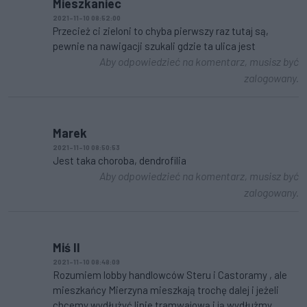
Mieszkaniec
2021-11-10 08:52:00
Przecież ci zieloni to chyba pierwszy raz tutaj są,
pewnie na nawigacji szukali gdzie ta ulica jest
Aby odpowiedzieć na komentarz, musisz być
zalogowany.
Marek
2021-11-10 08:50:53
Jest taka choroba, dendrofilia
Aby odpowiedzieć na komentarz, musisz być
zalogowany.
Miś II
2021-11-10 08:48:09
Rozumiem lobby handlowców Steru i Castoramy , ale
mieszkańcy Mierzyna mieszkają trochę dalej i jeżeli
chcemy wydłużyć linie tramwajową i ją wydłużmy