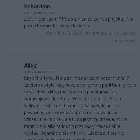
Sebastian
2021-11-10 07:50:33
Zieloni czy czarni? Po co zmieniać zakres projektu. Nie
potrzeba nam kolejnego kościoła.
Aby odpowiedzieć na komentarz, musisz być
zalogowany.
Alicja
2021-11-10 07:39:53
Czy oni w tym UM się z kimś na rozum pozamieniali?
Dopiero co tyle kasy poszło na remont pętli Gumieńce a
teraz chcą o kilka metrów dalej pociągnąć tory
tramwajowe, do...Stera. Przecież z pętli do Stera
wolnym krokiem jest 5 minut. Na prawdę nie ma
poważniejszych inwestycji do zrealizowania w
Szczecinie? No tak, ale tu są jeszcze drzewa, które
miasto z wielką radością przy okazji może sobie
wyciąć...Ogarnijcie się w końcu. Liczba aut się nie
zmniejszy. Inwestycja nietrafiona.