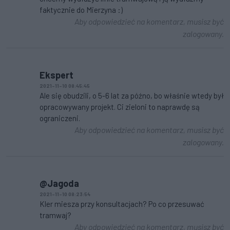
faktycznie do Mierzyna :)
Aby odpowiedzieć na komentarz, musisz być
zalogowany.
Ekspert
2021-11-10 08:45:45
Ale się obudzili, o 5-6 lat za późno, bo właśnie wtedy był
opracowywany projekt. Ci zieloni to naprawdę są
ograniczeni.
Aby odpowiedzieć na komentarz, musisz być
zalogowany.
@Jagoda
2021-11-10 08:23:54
Kler miesza przy konsultacjach? Po co przesuwać
tramwaj?
Aby odpowiedzieć na komentarz, musisz być