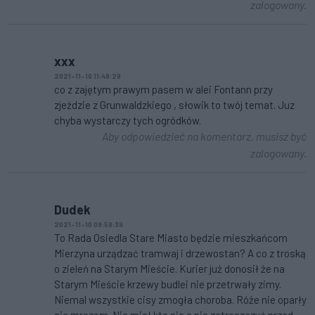
zalogowany.
xxx
2021-11-10 11:48:28
co z zajętym prawym pasem w alei Fontann przy
zjeździe z Grunwaldzkiego , słowik to twój temat. Juz
chyba wystarczy tych ogródków.
Aby odpowiedzieć na komentarz, musisz być
zalogowany.
Dudek
2021-11-10 09:58:39
To Rada Osiedla Stare Miasto będzie mieszkańcom
Mierzyna urządzać tramwaj i drzewostan? A co z troską
o zieleń na Starym Mieście. Kurier już donosił że na
Starym Mieście krzewy budlei nie przetrwały zimy.
Niemal wszystkie cisy zmogła choroba. Róże nie oparły
się mrozom. Nie miał kto sie o nie zatroszczyć przed