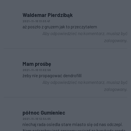
Waldemar Pierdzibąk
2021-11-10 13:03:47
aż poszło z gruzem jak to przeczytałem
Aby odpowiedzieć na komentarz, musisz być
zalogowany.
Mam prośbę
2021-11-10 13:02:56
żeby nie propagować dendrofilli
Aby odpowiedzieć na komentarz, musisz być
zalogowany.
północ Gumieniec
2021-11-10 12:54:05
niechaj rada osiedla stare miasto się od nas odczepi.
Nam potrzebny jest sprawny wyjazd za barykadę ronda