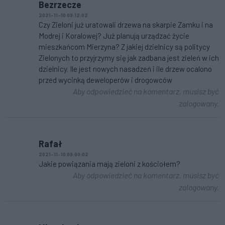
Bezrzecze
2021-11-10 09:12:02
Czy Zieloni już uratowali drzewa na skarpie Zamku i na
Modrej i Koralowej? Już planują urządzać życie
mieszkańcom Mierzyna? Z jakiej dzielnicy są politycy
Zielonych to przyjrzymy się jak zadbana jest zieleń w ich
dzielnicy. Ile jest nowych nasadzeń i ile drzew ocalono
przed wycinką deweloperów i drogowców
Aby odpowiedzieć na komentarz, musisz być
zalogowany.
Rafał
2021-11-10 09:00:02
Jakie powiązania mają zieloni z kościołem?
Aby odpowiedzieć na komentarz, musisz być
zalogowany.