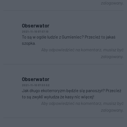
zalogowany.
Obserwator
2021-11-10 07:57:10
To są w ogóle ludzie z Gumieniec? Przecież to jakaś
szopka.
Aby odpowiedzieć na komentarz, musisz być
zalogowany.
Obserwator
2021-11-10 07:53:52
Jak długo ekoterroryzm będzie się panoszył? Przecież
to są zwykli wyłudza że kasy nic więcej!
Aby odpowiedzieć na komentarz, musisz być
zalogowany.