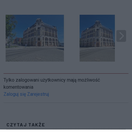
Tylko zalogowani użytkownicy mają możliwość
komentowania
Zaloguj się
Zarejestruj
CZYTAJ TAKŻE