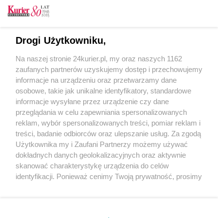
Na budowie Starej Drukarni cisza, bo...
przeprojektowują piętro
Remont ulicy Dworcowej. Zmiany będą istotne
Drogi Użytkowniku,
[GALERIA]
Na naszej stronie 24kurier.pl, my oraz naszych 1162
Drukarnia powraca do świetności. Powstaną tu
zaufanych partnerów uzyskujemy dostęp i przechowujemy
restauracje, hotel oraz klub z muzyką na żywo
informacje na urządzeniu oraz przetwarzamy dane
osobowe, takie jak unikalne identyfikatory, standardowe
POGODA
informacje wysyłane przez urządzenie czy dane
przeglądania w celu zapewniania spersonalizowanych
reklam, wybór spersonalizowanych treści, pomiar reklam i
treści, badanie odbiorców oraz ulepszanie usług. Za zgodą
16
℃
Użytkownika my i Zaufani Partnerzy możemy używać
dokładnych danych geolokalizacyjnych oraz aktywnie
Zobacz prognozę na 3 dni
skanować charakterystykę urządzenia do celów
identyfikacji. Ponieważ cenimy Twoją prywatność, prosimy
o zgodę na korzystanie z tych technologii poprzez
kliknięcie „Akceptuję”. Zgoda jest dobrowolna i zawsze
możesz ją zmienić/wycofać klikając przycisk ustawień