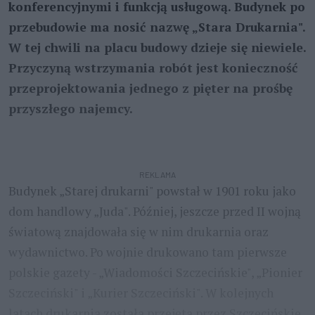
konferencyjnymi i funkcją usługową. Budynek po
przebudowie ma nosić nazwę „Stara Drukarnia".
W tej chwili na placu budowy dzieje się niewiele.
Przyczyną wstrzymania robót jest konieczność
przeprojektowania jednego z pięter na prośbę
przyszłego najemcy.
REKLAMA
Budynek „Starej drukarni" powstał w 1901 roku jako
dom handlowy „Juda". Później, jeszcze przed II wojną
światową znajdowała się w nim drukarnia oraz
wydawnictwo. Po wojnie drukowano tam pierwsze
polskie gazety - „Wiadomości Szczecińskie", „Pionier
Szczeciński" i „Kurier Szczeciński". W kolejnych
latach drukarnia została przejęta przez Szczecińskie