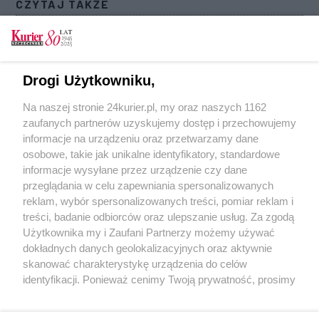
CZYTAJ TAKŻE
Na rogu Dworcowej i Rybackiej. Kwadratura
krawężnika
Remont ulicy Dworcowej. Zmiany będą istotne
Drogi Użytkowniku,
[GALERIA]
Na naszej stronie 24kurier.pl, my oraz naszych 1162
Pierwsza sesja RM Szczecina po wakacjach.
zaufanych partnerów uzyskujemy dostęp i przechowujemy
Działka i ławeczka podzieliły radnych
informacje na urządzeniu oraz przetwarzamy dane
osobowe, takie jak unikalne identyfikatory, standardowe
POGODA
informacje wysyłane przez urządzenie czy dane
przeglądania w celu zapewniania spersonalizowanych
reklam, wybór spersonalizowanych treści, pomiar reklam i
treści, badanie odbiorców oraz ulepszanie usług. Za zgodą
26
℃
Użytkownika my i Zaufani Partnerzy możemy używać
dokładnych danych geolokalizacyjnych oraz aktywnie
Zobacz prognozę na 3 dni
skanować charakterystykę urządzenia do celów
identyfikacji. Ponieważ cenimy Twoją prywatność, prosimy
o zgodę na korzystanie z tych technologii poprzez
kliknięcie „Akceptuję”. Zgoda jest dobrowolna i zawsze