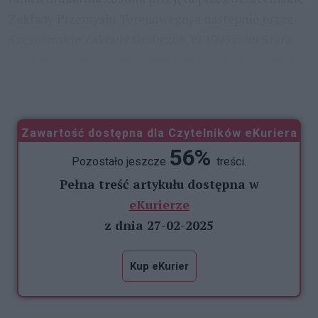
Zakłady Przemysłu Terenowego, a następnie przez
Szczecińskie Zakłady Graficzne. W 1995 roku Stara
Drukarnia została sprzedana i jeszcze kilkakrotnie
zmieniała właściciela, powoli
...
Zawartość dostępna dla Czytelników eKuriera
56%
Pozostało jeszcze
treści.
Pełna treść artykułu dostępna w
eKurierze
z dnia 27-02-2025
Kup eKurier